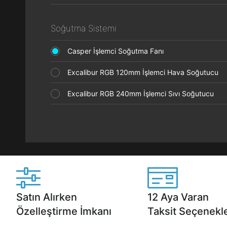
Soğutma Sistemi
Casper İşlemci Soğutma Fanı
Excalibur RGB 120mm İşlemci Hava Soğutucu
Excalibur RGB 240mm İşlemci Sıvı Soğutucu
Satın Alırken
12 Aya Varan
Özelleştirme İmkanı
Taksit Seçenekle
Casper ürünlerini satın alırken ihtiyacınıza
Anlaşmalı kredi kartlarına 1