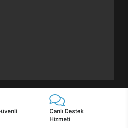
Güvenli
Canlı Destek
Hizmeti
 Jet servis ve Turbo servis
Ürünlerinizle ilgili Casper Canlı Destek