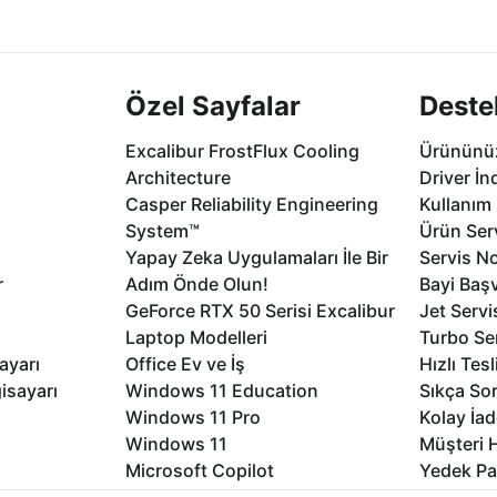
.
seçenekleri Ca
Özel Sayfalar
Deste
Excalibur FrostFlux Cooling
Ürününüz
Architecture
Driver İn
Casper Reliability Engineering
Kullanım 
System™
Ürün Serv
Yapay Zeka Uygulamaları İle Bir
Servis No
r
Adım Önde Olun!
Bayi Baş
GeForce RTX 50 Serisi Excalibur
Jet Servi
Laptop Modelleri
Turbo Se
ayarı
Office Ev ve İş
Hızlı Tes
isayarı
Windows 11 Education
Sıkça Sor
Windows 11 Pro
Kolay İad
Windows 11
Müşteri H
Microsoft Copilot
Yedek Pa