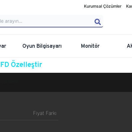
Kurumsal Çözümler
Ka
yar
Oyun Bilgisayarı
Monitör
A
D Özelleştir
Özelleştir
Fiyat Farkı