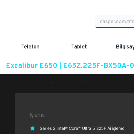
Telefon
Tablet
Bilgisa
Excalibur E650 | E65Z.225F-BX50A-0F
Anasayfa
Excalibur E650
E65Z.225F-BX50A-0FD
İşlemci
Series 2 Intel® Core™ Ultra 5 225F Ai işlemci