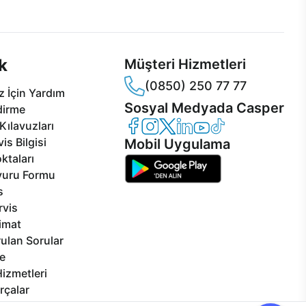
sper'da!
hizmeti her daim sizinle.
k
Müşteri Hizmetleri
(0850) 250 77 77
 İçin Yardım
Sosyal Medyada Casper
dirme
Casper Facebook
Casper Instagram
Casper Twitter
Casper LinkedIn
Casper YouTube
Casper TikTok
Kılavuzları
is Bilgisi
Mobil Uygulama
ktaları
vuru Formu
s
rvis
limat
ulan Sorular
e
izmetleri
rçalar