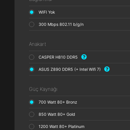
WIFI Yok
300 Mbps 802.11 b/g/n
Anakart
CASPER H810 DDR5
ASUS Z890 DDR5 (+ Intel Wifi 7)
Güç Kaynağı
700 Watt 80+ Bronz
850 Watt 80+ Gold
1200 Watt 80+ Platinum