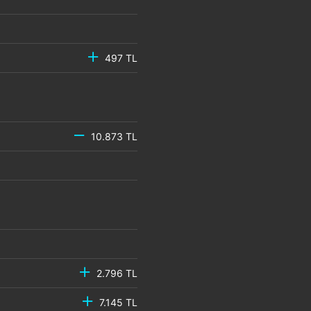
497 TL
10.873 TL
2.796 TL
7.145 TL