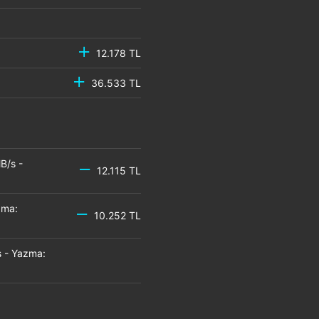
12.178 TL
36.533 TL
B/s -
12.115 TL
zma:
10.252 TL
 - Yazma: