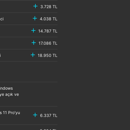
3.728 TL
emci
4.038 TL
14.787 TL
17.086 TL
mci
18.950 TL
Windows
eye açık ve
s 11 Pro'yu
6.337 TL