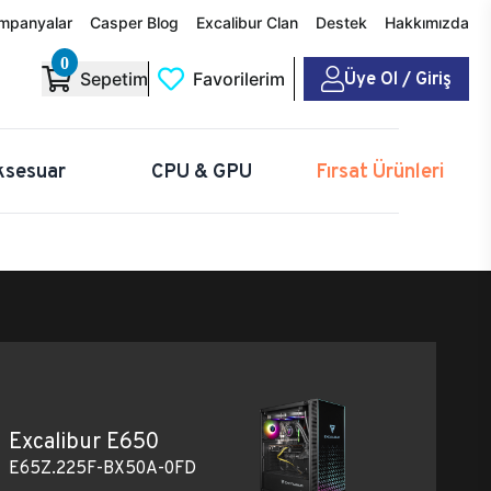
mpanyalar
Casper Blog
Excalibur Clan
Destek
Hakkımızda
0
Üye Ol / Giriş
Sepetim
Favorilerim
ksesuar
CPU & GPU
Fırsat Ürünleri
Excalibur E650
E65Z.225F-BX50A-0FD