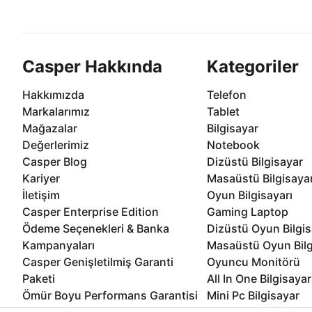
göre özelleştirebilirsiniz.
taksit seçenekleri Casper'da
Casper Hakkında
Kategoriler
Hakkımızda
Telefon
Markalarımız
Tablet
Mağazalar
Bilgisayar
Değerlerimiz
Notebook
Casper Blog
Dizüstü Bilgisayar
Kariyer
Masaüstü Bilgisaya
İletişim
Oyun Bilgisayarı
Casper Enterprise Edition
Gaming Laptop
Ödeme Seçenekleri & Banka
Dizüstü Oyun Bilgis
Kampanyaları
Masaüstü Oyun Bilg
Casper Genişletilmiş Garanti
Oyuncu Monitörü
Paketi
All In One Bilgisayar
Ömür Boyu Performans Garantisi
Mini Pc Bilgisayar