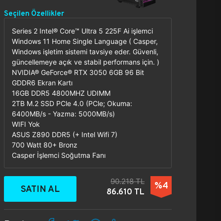
Seçilen Özellikler
Series 2 Intel® Core™ Ultra 5 225F Ai işlemci
Windows 11 Home Single Language ( Casper,
Windows işletim sistemi tavsiye eder. Güvenli,
güncellemeye açık ve stabil performans için. )
NVIDIA® GeForce® RTX 3050 6GB 96 Bit
GDDR6 Ekran Kartı
16GB DDR5 4800MHZ UDIMM
2TB M.2 SSD PCle 4.0 (PCle; Okuma:
6400MB/s - Yazma: 5000MB/s)
WIFI Yok
ASUS Z890 DDR5 (+ Intel Wifi 7)
700 Watt 80+ Bronz
Casper İşlemci Soğutma Fanı
90.218 TL
%4
SATIN AL
86.610 TL