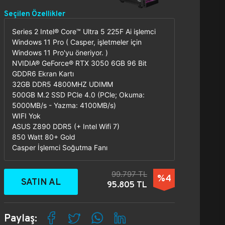
Seçilen Özellikler
Series 2 Intel® Core™ Ultra 5 225F Ai işlemci
Windows 11 Pro ( Casper, işletmeler için
Windows 11 Pro'yu öneriyor. )
NVIDIA® GeForce® RTX 3050 6GB 96 Bit
GDDR6 Ekran Kartı
32GB DDR5 4800MHZ UDIMM
500GB M.2 SSD PCle 4.0 (PCle; Okuma:
5000MB/s - Yazma: 4100MB/s)
WIFI Yok
ASUS Z890 DDR5 (+ Intel Wifi 7)
850 Watt 80+ Gold
Casper İşlemci Soğutma Fanı
99.797 TL
%4
SATIN AL
95.805 TL
Paylaş: