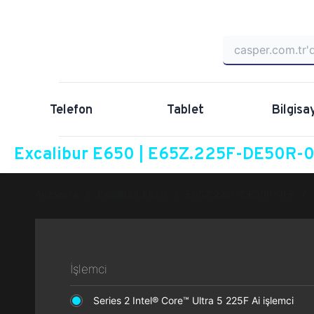
Telefon
Tablet
Bilgisa
Excalibur E650 | E65Z.225F-DE50R-0F
Anasayfa
Excalibur E650
E65Z.225F-DE50R-0FE
İşlemci
Series 2 Intel® Core™ Ultra 5 225F Ai işlemci