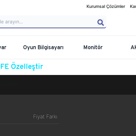
Kurumsal Çözümler
Ka
yar
Oyun Bilgisayarı
Monitör
A
E Özelleştir
Özelleştir
Fiyat Farkı