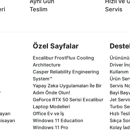
Aynı Gün
Hızlı ve 
ri
Teslim
Servis
2 aya varan
Seçili ürünlerde Aynı Gün Teslim!
1 Saatte servis,
.
seçenekleri Ca
Özel Sayfalar
Deste
Excalibur FrostFlux Cooling
Ürününüz
Architecture
Driver İn
Casper Reliability Engineering
Kullanım 
System™
Ürün Serv
Yapay Zeka Uygulamaları İle Bir
Servis No
r
Adım Önde Olun!
Bayi Baş
GeForce RTX 50 Serisi Excalibur
Jet Servi
Laptop Modelleri
Turbo Se
ayarı
Office Ev ve İş
Hızlı Tes
isayarı
Windows 11 Education
Sıkça Sor
Windows 11 Pro
Kolay İad