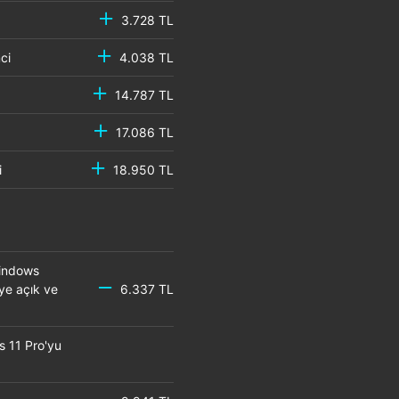
3.728 TL
emci
4.038 TL
14.787 TL
17.086 TL
mci
18.950 TL
Windows
eye açık ve
6.337 TL
s 11 Pro'yu