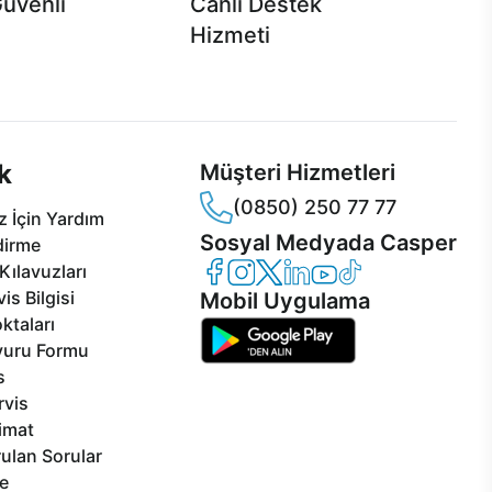
Güvenli
Canlı Destek
Hizmeti
 Jet servis ve Turbo servis
Ürünlerinizle ilgili Casper Canlı Destek
sper'da!
hizmeti her daim sizinle.
k
Müşteri Hizmetleri
(0850) 250 77 77
 İçin Yardım
Sosyal Medyada Casper
dirme
Casper Facebook
Casper Instagram
Casper Twitter
Casper LinkedIn
Casper YouTube
Casper TikTok
Kılavuzları
is Bilgisi
Mobil Uygulama
ktaları
vuru Formu
s
rvis
limat
ulan Sorular
e