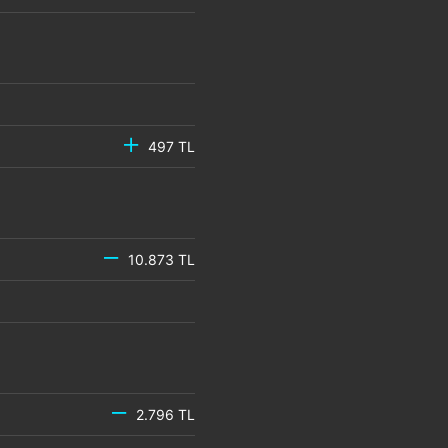
497 TL
10.873 TL
2.796 TL