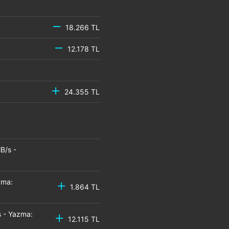
18.266 TL
12.178 TL
24.355 TL
B/s -
zma:
1.864 TL
 - Yazma:
12.115 TL