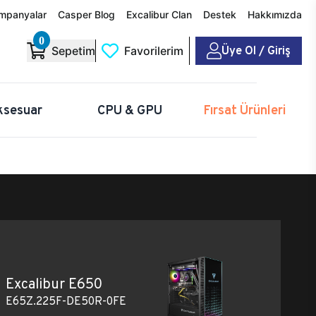
mpanyalar
Casper Blog
Excalibur Clan
Destek
Hakkımızda
0
Üye Ol / Giriş
Sepetim
Favorilerim
ksesuar
CPU & GPU
Fırsat Ürünleri
Excalibur E650
E65Z.225F-DE50R-0FE