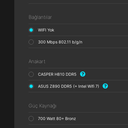
Bağlantılar
WIFI Yok
300 Mbps 802.11 b/g/n
Anakart
CASPER H810 DDR5
ASUS Z890 DDR5 (+ Intel Wifi 7)
Güç Kaynağı
700 Watt 80+ Bronz