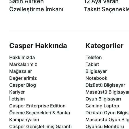
Satın Alırken
12 Aya Varan
Özelleştirme İmkanı
Taksit Seçenekle
Casper ürünlerini satın alırken ihtiyacınıza
Anlaşmalı kredi kartlarına 1
göre özelleştirebilirsiniz.
taksit seçenekleri Casper'da
Casper Hakkında
Kategoriler
Hakkımızda
Telefon
Markalarımız
Tablet
Mağazalar
Bilgisayar
Değerlerimiz
Notebook
Casper Blog
Dizüstü Bilgisayar
Kariyer
Masaüstü Bilgisaya
İletişim
Oyun Bilgisayarı
Casper Enterprise Edition
Gaming Laptop
Ödeme Seçenekleri & Banka
Dizüstü Oyun Bilgis
Kampanyaları
Masaüstü Oyun Bilg
Casper Genişletilmiş Garanti
Oyuncu Monitörü