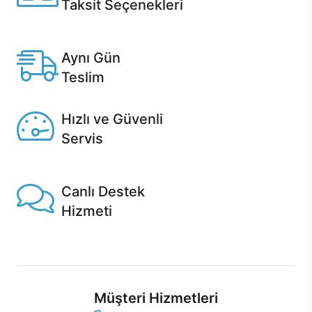
Taksit Seçenekleri
Anlaşmalı kredi kartlarına 12 aya varan taksit seçenekleri
Casper'da.
Aynı Gün
Teslim
Seçili ürünlerde Aynı Gün Teslim!
Hızlı ve Güvenli
Servis
1 Saatte servis, Jet servis ve Turbo servis seçenekleri
Casper'da!
Canlı Destek
Hizmeti
Ürünlerinizle ilgili Casper Canlı Destek hizmeti her daim
sizinle.
Müşteri Hizmetleri