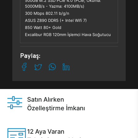
500GB M.2 SSD PCle 4.0 (PCle; Okuma:
5000MB/s - Yazma: 4100MB/s)
300 Mbps 802.11 b/g/n
ASUS Z890 DDR5 (+ Intel Wifi 7)
850 Watt 80+ Gold
Excalibur RGB 120mm İşlemci Hava Soğutucu
Paylaş:
Satın Alırken
Özelleştirme İmkanı
Casper ürünlerini satın alırken ihtiyacınıza göre
özelleştirebilirsiniz.
12 Aya Varan