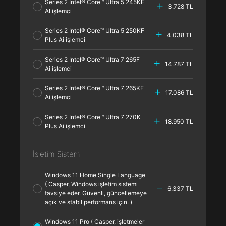
Series 2 Intel® Core™ Ultra 5 245KF
3.728 TL
AI işlemci
Series 2 Intel® Core™ Ultra 5 250KF
4.038 TL
Plus Ai işlemci
Series 2 Intel® Core™ Ultra 7 265F
14.787 TL
Ai işlemci
Series 2 Intel® Core™ Ultra 7 265KF
17.086 TL
Ai işlemci
Series 2 Intel® Core™ Ultra 7 270K
18.950 TL
Plus Ai işlemci
İşletim Sistemi
Windows 11 Home Single Language
( Casper, Windows işletim sistemi
6.337 TL
tavsiye eder. Güvenli, güncellemeye
açık ve stabil performans için. )
Windows 11 Pro ( Casper, işletmeler