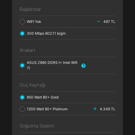
Bağlantılar
WIFI Yok
497 TL
300 Mbps 802.11 b/g/n
Anakart
ASUS Z890 DDR5 (+ Intel Wifi
7)
Güç Kaynağı
850 Watt 80+ Gold
1200 Watt 80+ Platinum
4.349 TL
Soğutma Sistemi