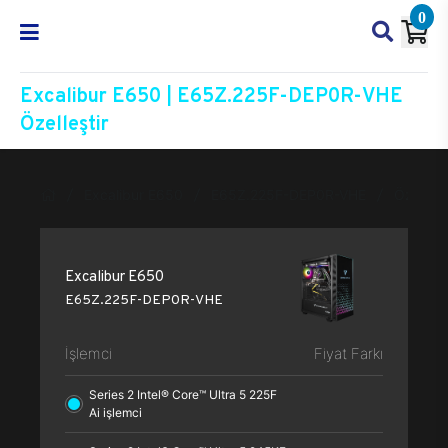
0
Excalibur E650 | E65Z.225F-DEP0R-VHE
Özelleştir
Excalibur E650
E65Z.225F-DEP0R-VHE
Özelleşt
Excalibur E650
E65Z.225F-DEP0R-VHE
İşlemci
Fiyat Farkı
Series 2 Intel® Core™ Ultra 5 225F
Ai işlemci