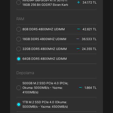
NVIDIA® GeForce® RTX 5070TI
34.172 TL
16GB 256 Bit GDDR7 Ekran Kartı
RAM
8GB DDR5 4800MHZ UDIMM
42.621 TL
16GB DDR5 4800MHZ UDIMM
36.533 TL
32GB DDR5 4800MHZ UDIMM
24.355 TL
64GB DDR5 4800MHZ UDIMM
Depolama
500GB M.2 SSD PCle 4.0 (PCle;
Okuma: 5000MB/s - Yazma:
1.864 TL
4100MB/s)
1TB M.2 SSD PCle 4.0 (Okuma:
5000MB/s - Yazma: 4500MB/s)