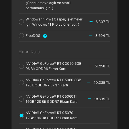
güncellemeye açık ve stabil
performans için. )
Windows 11 Pro ( Casper, işletmeler
6.337 TL
için Windows 11 Pro'yu öneriyor. )
FreeDOS
3.604 TL
Ekran Kartı
NVIDIA® GeForce® RTX 3050 6GB
51.258 TL
96 Bit GDDR6 Ekran Kartı
NVIDIA® GeForce® RTX 5060 8GB
40.385 TL
128 Bit GDDR7 Ekran Kartı
NVIDIA® GeForce® RTX 5060TI
18.639 TL
16GB 128 Bit GDDR7 Ekran Kartı
NVIDIA® GeForce® RTX 5070
12GB 196 Bit GDDR7 Ekran Kartı