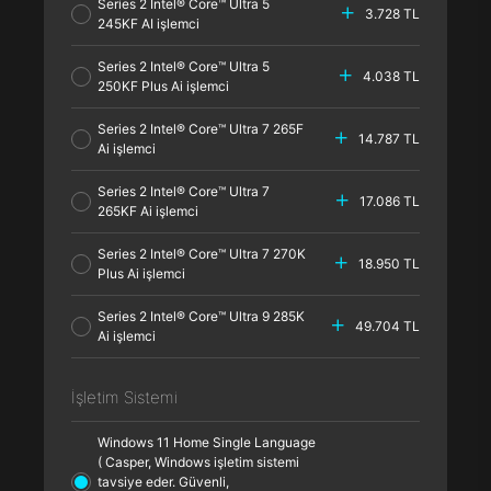
Series 2 Intel® Core™ Ultra 5
3.728 TL
245KF AI işlemci
Series 2 Intel® Core™ Ultra 5
4.038 TL
250KF Plus Ai işlemci
Series 2 Intel® Core™ Ultra 7 265F
14.787 TL
Ai işlemci
Series 2 Intel® Core™ Ultra 7
17.086 TL
265KF Ai işlemci
Series 2 Intel® Core™ Ultra 7 270K
18.950 TL
Plus Ai işlemci
Series 2 Intel® Core™ Ultra 9 285K
49.704 TL
Ai işlemci
İşletim Sistemi
Windows 11 Home Single Language
( Casper, Windows işletim sistemi
tavsiye eder. Güvenli,