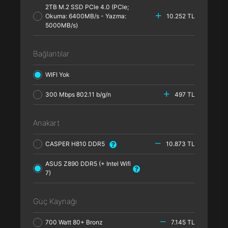
2TB M.2 SSD PCle 4.0 (PCle;
Okuma: 6400MB/s - Yazma:
10.252 TL
5000MB/s)
Bağlantılar
WIFI Yok
300 Mbps 802.11 b/g/n
497 TL
Anakart
CASPER H810 DDR5
10.873 TL
ASUS Z890 DDR5 (+ Intel Wifi
7)
Güç Kaynağı
700 Watt 80+ Bronz
7.145 TL