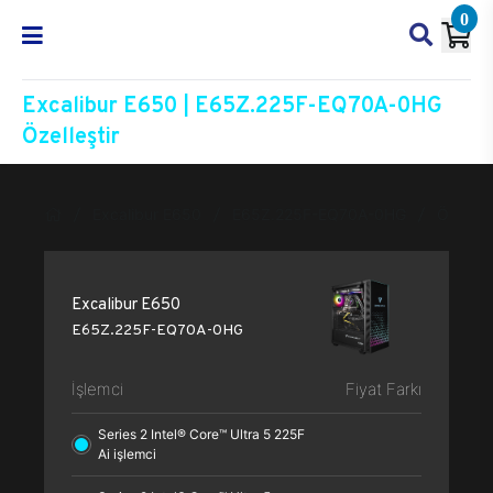
0
Excalibur E650 | E65Z.225F-EQ70A-0HG
Özelleştir
Excalibur E650
E65Z.225F-EQ70A-0HG
Özelleşt
Excalibur E650
E65Z.225F-EQ70A-0HG
İşlemci
Fiyat Farkı
Series 2 Intel® Core™ Ultra 5 225F
Ai işlemci