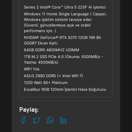
Series 2 Intel® Core™ Ultra 5 225F Ai işlemci
Windows 11 Home Single Language ( Casper,
Windows işletim sistemi tavsiye eder.
Güvenli, güncellemeye açık ve stabil
performans için. )
NVIDIA® GeForce® RTX 5070 12GB 196 Bit
GDDR7 Ekran Kartı
64GB DDR5 4800MHZ UDIMM
1TB M.2 SSD PCle 4.0 (Okuma: 5000MB/s -
Yazma: 4500MB/s)
WIFI Yok
ASUS Z890 DDR5 (+ Intel Wifi 7)
1200 Watt 80+ Platinum
Excalibur RGB 120mm İşlemci Hava Soğutucu
Paylaş: