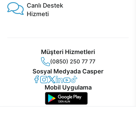
Canlı Destek
Hizmeti
Ürünlerinizle ilgili Casper Canlı Destek hizmeti her daim
sizinle.
Müşteri Hizmetleri
(0850) 250 77 77
Sosyal Medyada Casper
Casper Facebook
Casper Instagram
Casper Twitter
Casper LinkedIn
Casper YouTube
Casper TikTok
Mobil Uygulama
İnternet sitemizden en verimli şekilde faydalanabilmeniz ve
kullanıcı deneyimini geliştirebilmek için internet sitemizde
© 2021 - 2026 Casper Bilgisayar Sistemleri A.Ş. Tüm Hakları Saklıdır
çerezler kullanılmaktadır. Çerez kullanımını kabul edebilir,
KVKK
ayarlarınızdan çerezleri silebilir veya engelleyebilirsiniz.