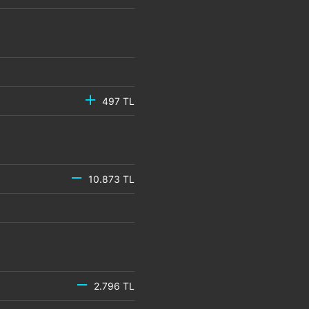
497 TL
10.873 TL
2.796 TL