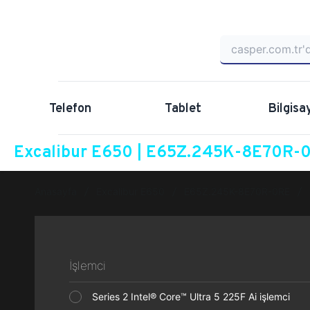
Telefon
Tablet
Bilgisa
Excalibur E650 | E65Z.245K-8E70R-0R
Anasayfa
Excalibur E650
E65Z.245K-8E70R-0RE
İşlemci
Series 2 Intel® Core™ Ultra 5 225F Ai işlemci