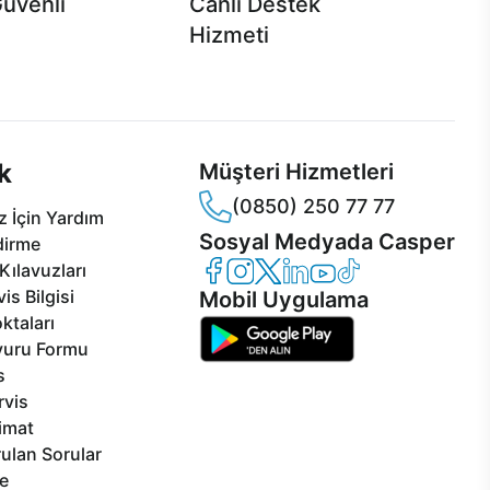
Güvenli
Canlı Destek
Hizmeti
 Jet servis ve Turbo servis
Ürünlerinizle ilgili Casper Canlı Destek
sper'da!
hizmeti her daim sizinle.
k
Müşteri Hizmetleri
(0850) 250 77 77
 İçin Yardım
Sosyal Medyada Casper
dirme
Casper Facebook
Casper Instagram
Casper Twitter
Casper LinkedIn
Casper YouTube
Casper TikTok
Kılavuzları
is Bilgisi
Mobil Uygulama
ktaları
vuru Formu
s
rvis
limat
ulan Sorular
e