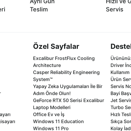
Aynı Gün
Hızlı ve 
ri
Teslim
Servis
2 aya varan
Seçili ürünlerde Aynı Gün Teslim!
1 Saatte servis,
.
seçenekleri Ca
Özel Sayfalar
Deste
Excalibur FrostFlux Cooling
Ürününüz
Architecture
Driver İn
Casper Reliability Engineering
Kullanım 
System™
Ürün Serv
Yapay Zeka Uygulamaları İle Bir
Servis No
r
Adım Önde Olun!
Bayi Baş
GeForce RTX 50 Serisi Excalibur
Jet Servi
Laptop Modelleri
Turbo Se
ayarı
Office Ev ve İş
Hızlı Tes
isayarı
Windows 11 Education
Sıkça Sor
Windows 11 Pro
Kolay İad