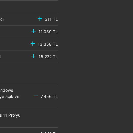
emci
311 TL
11.059 TL
13.358 TL
mci
15.222 TL
Windows
eye açık ve
7.456 TL
s 11 Pro'yu