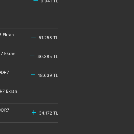
9.941 TL
6 Ekran
51.258 TL
7 Ekran
40.385 TL
DDR7
18.639 TL
R7 Ekran
GDDR7
34.172 TL