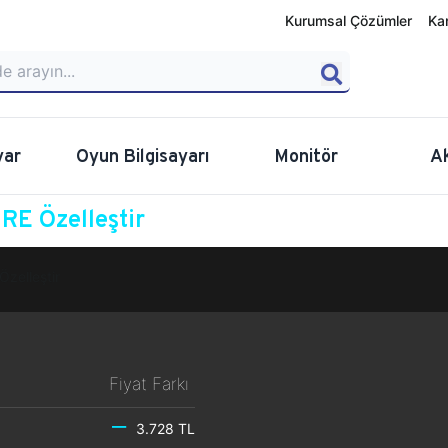
Kurumsal Çözümler
Ka
yar
Oyun Bilgisayarı
Monitör
A
E Özelleştir
Özelleştir
Fiyat Farkı
3.728 TL