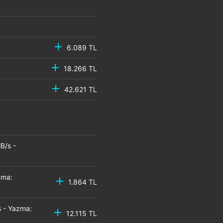
6.089 TL
18.266 TL
42.621 TL
B/s -
zma:
1.864 TL
 - Yazma:
12.115 TL