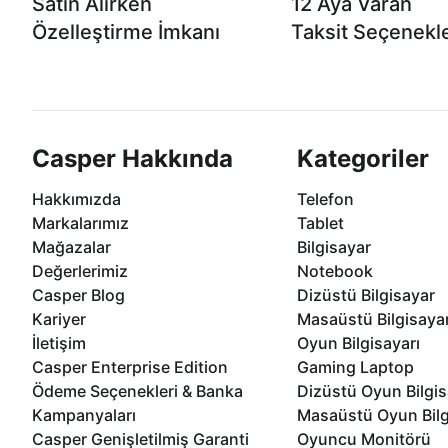
Satın Alırken
12 Aya Varan
Özelleştirme İmkanı
Taksit Seçenekle
Casper ürünlerini satın alırken ihtiyacınıza
Anlaşmalı kredi kartlarına 1
göre özelleştirebilirsiniz.
taksit seçenekleri Casper'da
Casper Hakkında
Kategoriler
Hakkımızda
Telefon
Markalarımız
Tablet
Mağazalar
Bilgisayar
Değerlerimiz
Notebook
Casper Blog
Dizüstü Bilgisayar
Kariyer
Masaüstü Bilgisaya
İletişim
Oyun Bilgisayarı
Casper Enterprise Edition
Gaming Laptop
Ödeme Seçenekleri & Banka
Dizüstü Oyun Bilgis
Kampanyaları
Masaüstü Oyun Bilg
Casper Genişletilmiş Garanti
Oyuncu Monitörü