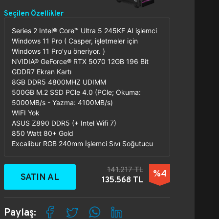
Seçilen Özellikler
Series 2 Intel® Core™ Ultra 5 245KF AI işlemci
Windows 11 Pro ( Casper, işletmeler için
Windows 11 Pro'yu öneriyor. )
NVIDIA® GeForce® RTX 5070 12GB 196 Bit
GDDR7 Ekran Kartı
8GB DDR5 4800MHZ UDIMM
500GB M.2 SSD PCle 4.0 (PCle; Okuma:
5000MB/s - Yazma: 4100MB/s)
WIFI Yok
ASUS Z890 DDR5 (+ Intel Wifi 7)
850 Watt 80+ Gold
Excalibur RGB 240mm İşlemci Sıvı Soğutucu
141.217 TL
%4
SATIN AL
135.568 TL
Paylaş: