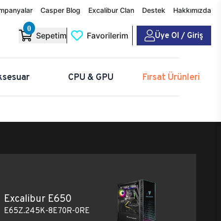
mpanyalar
Casper Blog
Excalibur Clan
Destek
Hakkımızda
0
Üye Ol / Giriş
Sepetim
Favorilerim
ksesuar
CPU & GPU
Fırsat Ürünleri
Excalibur E650
E65Z.245K-8E70R-0RE