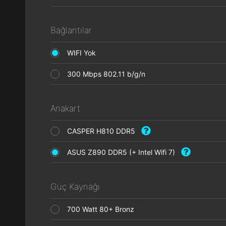
Bağlantılar
WIFI Yok
300 Mbps 802.11 b/g/n
Anakart
CASPER H810 DDR5
ASUS Z890 DDR5 (+ Intel Wifi 7)
Güç Kaynağı
700 Watt 80+ Bronz