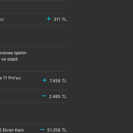
emci
311 TL
ndows işletim
 ve stabil
s 11 Pro'yu
7.456 TL
2.485 TL
6 Ekran Kartı
51.258 TL