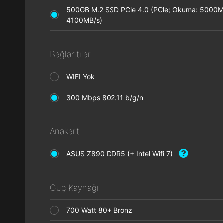
500GB M.2 SSD PCle 4.0 (PCle; Okuma: 5000M
4100MB/s)
Bağlantılar
WIFI Yok
300 Mbps 802.11 b/g/n
Anakart
ASUS Z890 DDR5 (+ Intel Wifi 7)
Güç Kaynağı
700 Watt 80+ Bronz