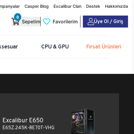
mpanyalar
Casper Blog
Excalibur Clan
Destek
Hakkımızda
0
Üye Ol / Giriş
Sepetim
Favorilerim
ksesuar
CPU & GPU
Fırsat Ürünleri
Excalibur E650
E65Z.245K-8E70T-VHG