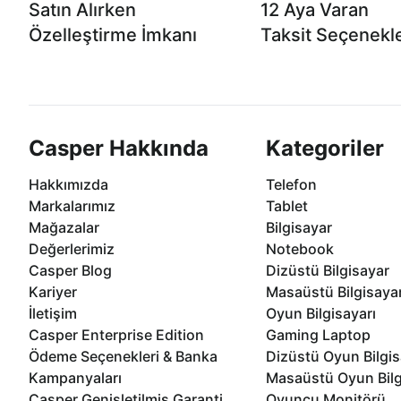
Satın Alırken
12 Aya Varan
Özelleştirme İmkanı
Taksit Seçenekle
Casper ürünlerini satın alırken ihtiyacınıza
Anlaşmalı kredi kartlarına 1
göre özelleştirebilirsiniz.
taksit seçenekleri Casper'da
Casper Hakkında
Kategoriler
Hakkımızda
Telefon
Markalarımız
Tablet
Mağazalar
Bilgisayar
Değerlerimiz
Notebook
Casper Blog
Dizüstü Bilgisayar
Kariyer
Masaüstü Bilgisaya
İletişim
Oyun Bilgisayarı
Casper Enterprise Edition
Gaming Laptop
Ödeme Seçenekleri & Banka
Dizüstü Oyun Bilgis
Kampanyaları
Masaüstü Oyun Bilg
Casper Genişletilmiş Garanti
Oyuncu Monitörü