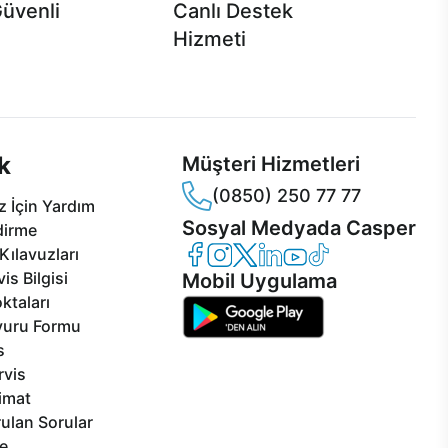
Güvenli
Canlı Destek
Hizmeti
 Jet servis ve Turbo servis
Ürünlerinizle ilgili Casper Canlı Destek
sper'da!
hizmeti her daim sizinle.
k
Müşteri Hizmetleri
(0850) 250 77 77
 İçin Yardım
Sosyal Medyada Casper
dirme
Casper Facebook
Casper Instagram
Casper Twitter
Casper LinkedIn
Casper YouTube
Casper TikTok
Kılavuzları
is Bilgisi
Mobil Uygulama
ktaları
vuru Formu
s
rvis
limat
ulan Sorular
e