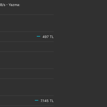
B/s - Yazma:
497 TL
7.145 TL