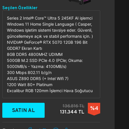
Seçilen Özellikler
Series 2 Intel® Core™ Ultra 5 245KF AI işlemci
Windows 11 Home Single Language ( Casper,
Windows işletim sistemi tavsiye eder. Güvenli,
güncellemeye açık ve stabil performans için. )
NVIDIA® GeForce® RTX 5070 12GB 196 Bit
GDDR7 Ekran Kartı
8GB DDR5 4800MHZ UDIMM
500GB M.2 SSD PCle 4.0 (PCle; Okuma:
5000MB/s - Yazma: 4100MB/s)
300 Mbps 802.11 b/g/n
ASUS Z890 DDR5 (+ Intel Wifi 7)
1200 Watt 80+ Platinum
Excalibur RGB 120mm İşlemci Hava Soğutucu
136.816 TL
%4
SATIN AL
131.344 TL