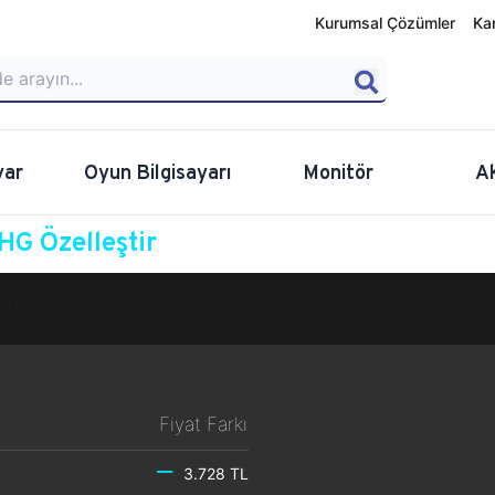
Kurumsal Çözümler
Ka
yar
Oyun Bilgisayarı
Monitör
A
G Özelleştir
Özelleştir
Fiyat Farkı
3.728 TL