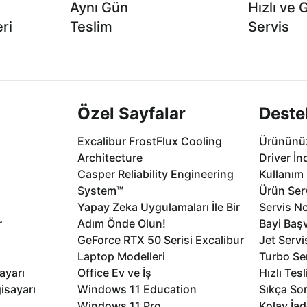
Aynı Gün
Hızlı ve 
ri
Teslim
Servis
2 aya varan
Seçili ürünlerde Aynı Gün Teslim!
1 Saatte servis,
.
seçenekleri Ca
Özel Sayfalar
Deste
Excalibur FrostFlux Cooling
Ürününüz
Architecture
Driver İn
Casper Reliability Engineering
Kullanım 
System™
Ürün Serv
Yapay Zeka Uygulamaları İle Bir
Servis No
r
Adım Önde Olun!
Bayi Baş
GeForce RTX 50 Serisi Excalibur
Jet Servi
Laptop Modelleri
Turbo Se
ayarı
Office Ev ve İş
Hızlı Tes
isayarı
Windows 11 Education
Sıkça Sor
Windows 11 Pro
Kolay İad