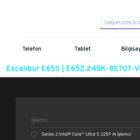
Telefon
Tablet
Bilgisa
Excalibur E650 | E65Z.245K-8E70T-VH
Anasayfa
Excalibur E650
E65Z.245K-8E70T-VHG
İşlemci
Series 2 Intel® Core™ Ultra 5 225F Ai işlemci