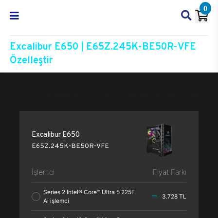
0
Excalibur E650 | E65Z.245K-BE50R-VFE
Özelleştir
Excalibur E650
E65Z.245K-BE50R-VFE
Özelleşti
Excalibur E650
E65Z.245K-BE50R-VFE
İşlemci
Fiyat Farkı
Series 2 Intel® Core™ Ultra 5 225F
3.728 TL
Ai işlemci