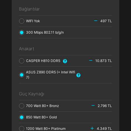
Bağlantılar
WIFI Yok
497 TL
300 Mbps 802.11 b/g/n
Anakart
CASPER H810 DDR5
10.873 TL
ASUS Z890 DDR5 (+ Intel Wifi
7)
Güç Kaynağı
700 Watt 80+ Bronz
2.796 TL
850 Watt 80+ Gold
1200 Watt 80+ Platinum
4.349 TL