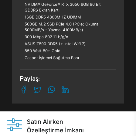
NVIDIA® GeForce® RTX 3050 6GB 96 Bit
GDDR6 Ekran Kartı
16GB DDR5 4800MHZ UDIMM
500GB M.2 SSD PCle 4.0 (PCle; Okuma:
5000MB/s - Yazma: 4100MB/s)
300 Mbps 802.11 b/g/n
ASUS Z890 DDR5 (+ Intel Wifi 7)
850 Watt 80+ Gold
Casper İşlemci Soğutma Fanı
Paylaş:
Satın Alırken
Özelleştirme İmkanı