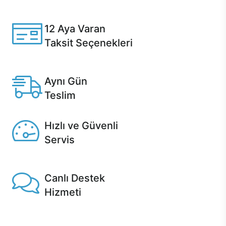
Casper ürünlerini satın alırken ihtiyacınıza göre
özelleştirebilirsiniz.
12 Aya Varan
Taksit Seçenekleri
Anlaşmalı kredi kartlarına 12 aya varan taksit seçenekleri
Casper'da.
Aynı Gün
Teslim
Seçili ürünlerde Aynı Gün Teslim!
Hızlı ve Güvenli
Servis
1 Saatte servis, Jet servis ve Turbo servis seçenekleri
Casper'da!
Canlı Destek
Hizmeti
Ürünlerinizle ilgili Casper Canlı Destek hizmeti her daim
sizinle.