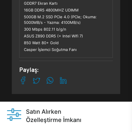
GDDR7 Ekran Kartı
16GB DDR5 4800MHZ UDIMM
500GB M.2 SSD PCle 4.0 (PCle; Okuma:
5000MB/s - Yazma: 4100MB/s)
300 Mbps 802.11 b/g/n
ASUS Z890 DDR5 (+ Intel Wifi 7)
850 Watt 80+ Gold
Casper İşlemci Soğutma Fanı
Paylaş:
Satın Alırken
Özelleştirme İmkanı
Casper ürünlerini satın alırken ihtiyacınıza göre
özelleştirebilirsiniz.