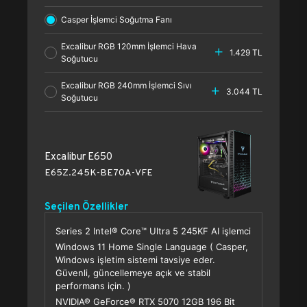
Casper İşlemci Soğutma Fanı
Excalibur RGB 120mm İşlemci Hava
1.429 TL
Soğutucu
Excalibur RGB 240mm İşlemci Sıvı
3.044 TL
Soğutucu
Excalibur E650
E65Z.245K-BE70A-VFE
Seçilen Özellikler
Series 2 Intel® Core™ Ultra 5 245KF AI işlemci
Windows 11 Home Single Language ( Casper,
Windows işletim sistemi tavsiye eder.
Güvenli, güncellemeye açık ve stabil
performans için. )
NVIDIA® GeForce® RTX 5070 12GB 196 Bit