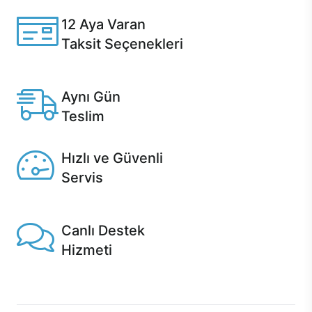
12 Aya Varan
Taksit Seçenekleri
Anlaşmalı kredi kartlarına 12 aya varan taksit seçenekleri
Casper'da.
Aynı Gün
Teslim
Seçili ürünlerde Aynı Gün Teslim!
Hızlı ve Güvenli
Servis
1 Saatte servis, Jet servis ve Turbo servis seçenekleri
Casper'da!
Canlı Destek
Hizmeti
Ürünlerinizle ilgili Casper Canlı Destek hizmeti her daim
sizinle.