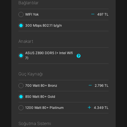
Bağlantılar
WIFI Yok
497 TL
300 Mbps 802.11 b/g/n
Anakart
ASUS Z890 DDR5 (+ Intel Wifi
7)
Güç Kaynağı
700 Watt 80+ Bronz
2.796 TL
850 Watt 80+ Gold
1200 Watt 80+ Platinum
4.349 TL
Soğutma Sistemi