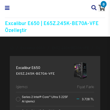
0
Excalibur E650 | E65Z.245K-BE70A-VFE
Özelleştir
Excalibur E650
E65Z.245K-BE70A-VFE
Özelleşti
Excalibur E650
E65Z.245K-BE70A-VFE
İşlemci
Fiyat Farkı
Series 2 Intel® Core™ Ultra 5 225F
3.728 TL
Ai işlemci