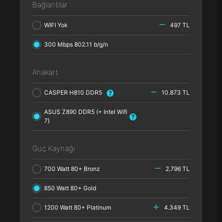
Bağlantılar
WIFI Yok
497 TL
300 Mbps 802.11 b/g/n
Anakart
CASPER H810 DDR5
10.873 TL
ASUS Z890 DDR5 (+ Intel Wifi
7)
Güç Kaynağı
700 Watt 80+ Bronz
2.796 TL
850 Watt 80+ Gold
1200 Watt 80+ Platinum
4.349 TL