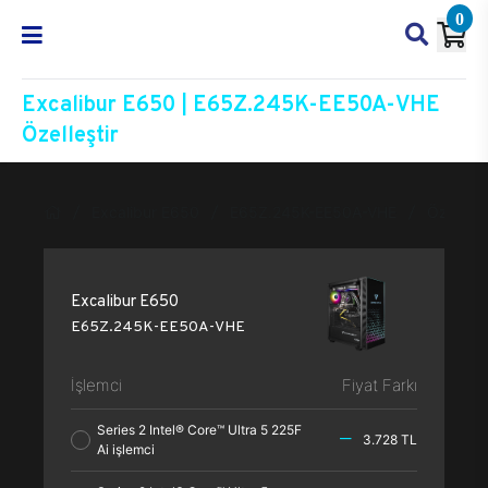
0
Excalibur E650 | E65Z.245K-EE50A-VHE
Özelleştir
Excalibur E650
E65Z.245K-EE50A-VHE
Özelleşti
Excalibur E650
E65Z.245K-EE50A-VHE
İşlemci
Fiyat Farkı
Series 2 Intel® Core™ Ultra 5 225F
3.728 TL
Ai işlemci