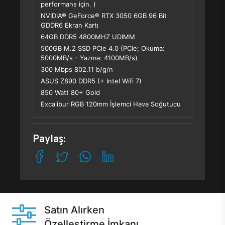
performans için. )
NVIDIA® GeForce® RTX 3050 6GB 96 Bit
GDDR6 Ekran Kartı
64GB DDR5 4800MHZ UDIMM
500GB M.2 SSD PCle 4.0 (PCle; Okuma:
5000MB/s - Yazma: 4100MB/s)
300 Mbps 802.11 b/g/n
ASUS Z890 DDR5 (+ Intel Wifi 7)
850 Watt 80+ Gold
Excalibur RGB 120mm İşlemci Hava Soğutucu
Paylaş:
Satın Alırken
Özelleştirme İmkanı