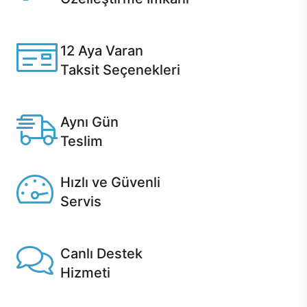
Casper ürünlerini satın alırken ihtiyacınıza göre
özelleştirebilirsiniz.
12 Aya Varan
Taksit Seçenekleri
Anlaşmalı kredi kartlarına 12 aya varan taksit seçenekleri
Casper'da.
Aynı Gün
Teslim
Seçili ürünlerde Aynı Gün Teslim!
Hızlı ve Güvenli
Servis
1 Saatte servis, Jet servis ve Turbo servis seçenekleri
Casper'da!
Canlı Destek
Hizmeti
Ürünlerinizle ilgili Casper Canlı Destek hizmeti her daim
sizinle.