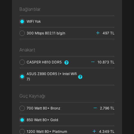
Bağlantılar
WIFI Yok
300 Mbps 802.11 b/g/n
497 TL
Anakart
CASPER H810 DDR5
10.873 TL
ASUS Z890 DDR5 (+ Intel Wifi
7)
Güç Kaynağı
700 Watt 80+ Bronz
2.796 TL
850 Watt 80+ Gold
1200 Watt 80+ Platinum
4.349 TL