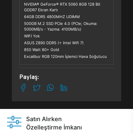
NVIDIA® GeForce® RTX 5060 8GB 128 Bit
GDDR7 Ekran Kartı
64GB DDR5 4800MHZ UDIMM
500GB M.2 SSD PCle 4.0 (PCle; Okuma:
5000MB/s - Yazma: 4100MB/s)
WIFI Yok
ASUS Z890 DDR5 (+ Intel Wifi 7)
850 Watt 80+ Gold
Excalibur RGB 120mm İşlemci Hava Soğutucu
Paylaş:
Satın Alırken
Özelleştirme İmkanı