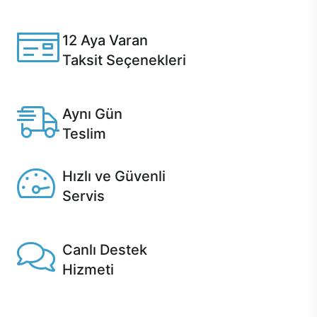
Casper ürünlerini satın alırken ihtiyacınıza göre
özelleştirebilirsiniz.
12 Aya Varan
Taksit Seçenekleri
Anlaşmalı kredi kartlarına 12 aya varan taksit seçenekleri
Casper'da.
Aynı Gün
Teslim
Seçili ürünlerde Aynı Gün Teslim!
Hızlı ve Güvenli
Servis
1 Saatte servis, Jet servis ve Turbo servis seçenekleri
Casper'da!
Canlı Destek
Hizmeti
Ürünlerinizle ilgili Casper Canlı Destek hizmeti her daim
sizinle.