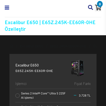
0
Excalibur E650 | E65Z.245K-EE60R-0HE
Özelleştir
Excalibur E650
E65Z.245K-EE60R-0HE
Özelleşti
Excalibur E650
E65Z.245K-EE60R-0HE
İşlemci
Fiyat Farkı
Series 2 Intel® Core™ Ultra 5 225F
3.728 TL
Ai işlemci