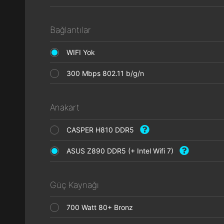
Bağlantılar
WIFI Yok
300 Mbps 802.11 b/g/n
Anakart
CASPER H810 DDR5
ASUS Z890 DDR5 (+ Intel Wifi 7)
Güç Kaynağı
700 Watt 80+ Bronz