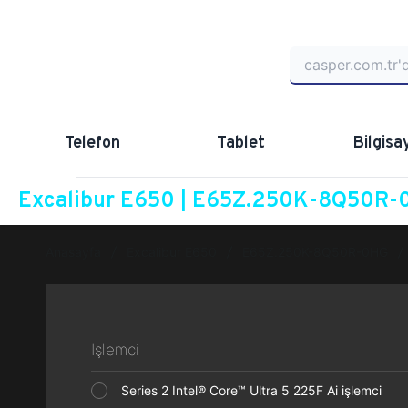
Telefon
Tablet
Bilgisa
Excalibur E650 | E65Z.250K-8Q50R-0
Anasayfa
Excalibur E650
E65Z.250K-8Q50R-0HG
İşlemci
Series 2 Intel® Core™ Ultra 5 225F Ai işlemci