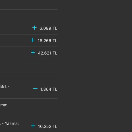
6.089 TL
18.266 TL
42.621 TL
B/s -
1.864 TL
zma:
 - Yazma:
10.252 TL