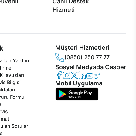
Güvenli
Canlı Destek
Hizmeti
 Jet servis ve Turbo servis
Ürünlerinizle ilgili Casper Canlı Destek
sper'da!
hizmeti her daim sizinle.
k
Müşteri Hizmetleri
(0850) 250 77 77
 İçin Yardım
Sosyal Medyada Casper
dirme
Casper Facebook
Casper Instagram
Casper Twitter
Casper LinkedIn
Casper YouTube
Casper TikTok
Kılavuzları
is Bilgisi
Mobil Uygulama
ktaları
vuru Formu
s
rvis
limat
ulan Sorular
e