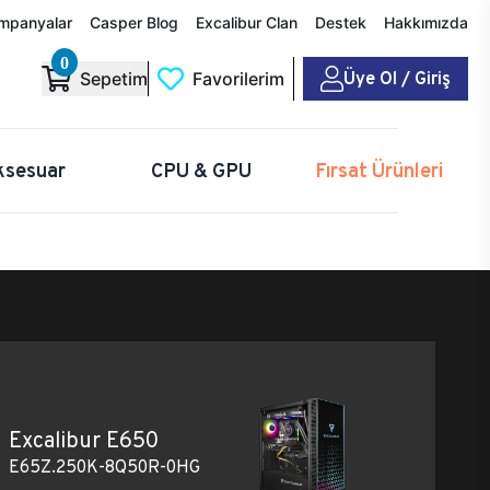
mpanyalar
Casper Blog
Excalibur Clan
Destek
Hakkımızda
0
Üye Ol / Giriş
Sepetim
Favorilerim
ksesuar
CPU & GPU
Fırsat Ürünleri
Excalibur E650
E65Z.250K-8Q50R-0HG