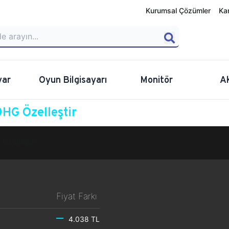
Kurumsal Çözümler
Ka
yar
Oyun Bilgisayarı
Monitör
A
HG Özelleştir
Özelleştir
Fiyat Farkı
4.038 TL