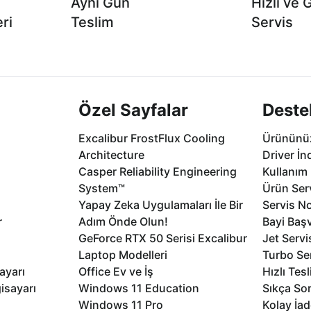
Aynı Gün
Hızlı ve 
ri
Teslim
Servis
2 aya varan
Seçili ürünlerde Aynı Gün Teslim!
1 Saatte servis,
.
seçenekleri Ca
Özel Sayfalar
Deste
Excalibur FrostFlux Cooling
Ürününüz
Architecture
Driver İn
Casper Reliability Engineering
Kullanım 
System™
Ürün Serv
Yapay Zeka Uygulamaları İle Bir
Servis No
r
Adım Önde Olun!
Bayi Baş
GeForce RTX 50 Serisi Excalibur
Jet Servi
Laptop Modelleri
Turbo Se
ayarı
Office Ev ve İş
Hızlı Tes
isayarı
Windows 11 Education
Sıkça Sor
Windows 11 Pro
Kolay İad