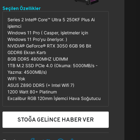
Seçilen Özellikler
Series 2 Intel® Core™ Ultra 5 250KF Plus Ai
işlemci
Windows 11 Pro ( Casper, işletmeler için
Windows 11 Pro'yu öneriyor. )
NVIDIA® GeForce® RTX 3050 6GB 96 Bit
GDDR6 Ekran Kartı
8GB DDR5 4800MHZ UDIMM
1TB M.2 SSD PCle 4.0 (Okuma: 5000MB/s -
Yazma: 4500MB/s)
WIFI Yok
ASUS Z890 DDR5 (+ Intel Wifi 7)
1200 Watt 80+ Platinum
Excalibur RGB 120mm İşlemci Hava Soğutucu
STOĞA GELİNCE HABER VER