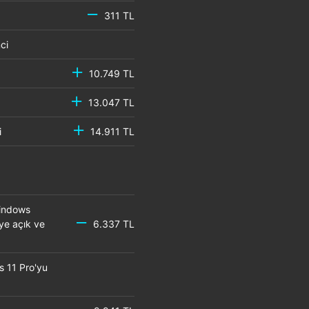
311 TL
emci
10.749 TL
13.047 TL
mci
14.911 TL
Windows
eye açık ve
6.337 TL
s 11 Pro'yu