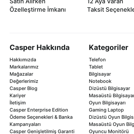
Satın Alırken
12 Aya Varan
Özelleştirme İmkanı
Taksit Seçenekle
Casper ürünlerini satın alırken ihtiyacınıza
Anlaşmalı kredi kartlarına 1
göre özelleştirebilirsiniz.
taksit seçenekleri Casper'da
Casper Hakkında
Kategoriler
Hakkımızda
Telefon
Markalarımız
Tablet
Mağazalar
Bilgisayar
Değerlerimiz
Notebook
Casper Blog
Dizüstü Bilgisayar
Kariyer
Masaüstü Bilgisaya
İletişim
Oyun Bilgisayarı
Casper Enterprise Edition
Gaming Laptop
Ödeme Seçenekleri & Banka
Dizüstü Oyun Bilgis
Kampanyaları
Masaüstü Oyun Bilg
Casper Genişletilmiş Garanti
Oyuncu Monitörü