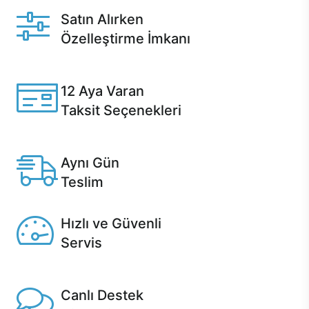
Satın Alırken
Özelleştirme İmkanı
Casper ürünlerini satın alırken ihtiyacınıza göre
özelleştirebilirsiniz.
12 Aya Varan
Taksit Seçenekleri
Anlaşmalı kredi kartlarına 12 aya varan taksit seçenekleri
Casper'da.
Aynı Gün
Teslim
Seçili ürünlerde Aynı Gün Teslim!
Hızlı ve Güvenli
Servis
1 Saatte servis, Jet servis ve Turbo servis seçenekleri
Casper'da!
Canlı Destek