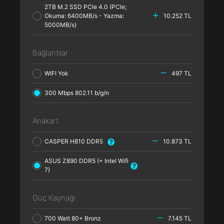
2TB M.2 SSD PCle 4.0 (PCle;
Okuma: 6400MB/s - Yazma:
10.252 TL
5000MB/s)
Bağlantılar
WIFI Yok
497 TL
300 Mbps 802.11 b/g/n
Anakart
CASPER H810 DDR5
10.873 TL
ASUS Z890 DDR5 (+ Intel Wifi
7)
Güç Kaynağı
700 Watt 80+ Bronz
7.145 TL