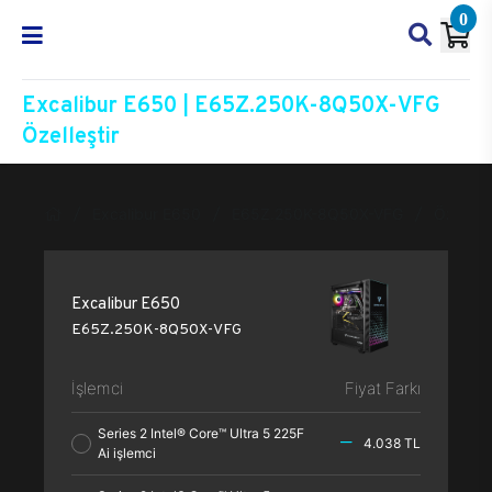
0
Excalibur E650 | E65Z.250K-8Q50X-VFG
Özelleştir
Excalibur E650
E65Z.250K-8Q50X-VFG
Özelleşt
Excalibur E650
E65Z.250K-8Q50X-VFG
İşlemci
Fiyat Farkı
Series 2 Intel® Core™ Ultra 5 225F
4.038 TL
Ai işlemci