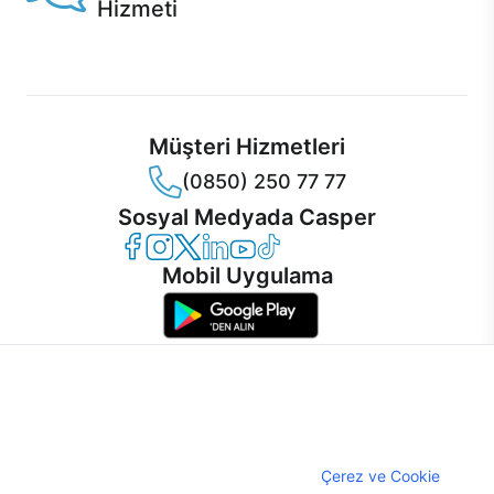
Hizmeti
Ürünlerinizle ilgili Casper Canlı Destek hizmeti her daim
sizinle.
Müşteri Hizmetleri
(0850) 250 77 77
Sosyal Medyada Casper
Casper Facebook
Casper Instagram
Casper Twitter
Casper LinkedIn
Casper YouTube
Casper TikTok
Mobil Uygulama
İnternet sitemizden en verimli şekilde faydalanabilmeniz ve
kullanıcı deneyimini geliştirebilmek için internet sitemizde
© 2021 - 2026 Casper Bilgisayar Sistemleri A.Ş. Tüm Hakları Saklıdır
çerezler kullanılmaktadır. Çerez kullanımını kabul edebilir,
KVKK
ayarlarınızdan çerezleri silebilir veya engelleyebilirsiniz.
Çerez Politikası
Çerezler hakkında detaylı bilgi almak için
Çerez ve Cookie
Bilgi Güvenliği