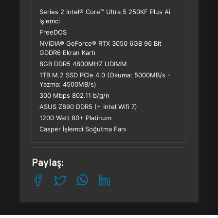
Series 2 Intel® Core™ Ultra 5 250KF Plus Ai
işlemci
FreeDOS
NVIDIA® GeForce® RTX 3050 6GB 96 Bit
GDDR6 Ekran Kartı
8GB DDR5 4800MHZ UDIMM
1TB M.2 SSD PCle 4.0 (Okuma: 5000MB/s -
Yazma: 4500MB/s)
300 Mbps 802.11 b/g/n
ASUS Z890 DDR5 (+ Intel Wifi 7)
1200 Watt 80+ Platinum
Casper İşlemci Soğutma Fanı
Paylaş: