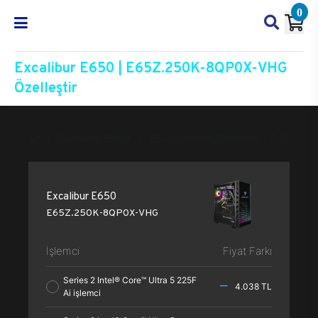
0
Excalibur E650 | E65Z.250K-8QP0X-VHG
Özelleştir
Excalibur E650
E65Z.250K-8QP0X-VHG
Özelleşt
Excalibur E650
E65Z.250K-8QP0X-VHG
İşlemci
Fiyat Farkı
Series 2 Intel® Core™ Ultra 5 225F
4.038 TL
Ai işlemci