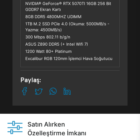
NVIDIA® GeForce® RTX 5070TI 16GB 256 Bit
GDDR7 Ekran Kartı
8GB DDR5 4800MHZ UDIMM
1TB M.2 SSD PCle 4.0 (Okuma: 5000MB/s -
Yazma: 4500MB/s)
300 Mbps 802.11 b/g/n
ASUS Z890 DDR5 (+ Intel Wifi 7)
1200 Watt 80+ Platinum
Excalibur RGB 120mm İşlemci Hava Soğutucu
Paylaş:
Satın Alırken
Özelleştirme İmkanı
Casper ürünlerini satın alırken ihtiyacınıza göre