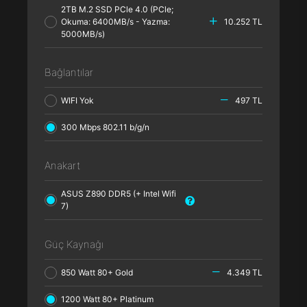
2TB M.2 SSD PCle 4.0 (PCle;
Okuma: 6400MB/s - Yazma:
10.252 TL
5000MB/s)
Bağlantılar
WIFI Yok
497 TL
300 Mbps 802.11 b/g/n
Anakart
ASUS Z890 DDR5 (+ Intel Wifi
7)
Güç Kaynağı
850 Watt 80+ Gold
4.349 TL
1200 Watt 80+ Platinum