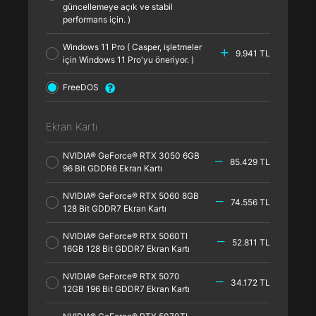
güncellemeye açık ve stabil
performans için. )
Windows 11 Pro ( Casper, işletmeler
9.941 TL
için Windows 11 Pro'yu öneriyor. )
FreeDOS
Ekran Kartı
NVIDIA® GeForce® RTX 3050 6GB
85.429 TL
96 Bit GDDR6 Ekran Kartı
NVIDIA® GeForce® RTX 5060 8GB
74.556 TL
128 Bit GDDR7 Ekran Kartı
NVIDIA® GeForce® RTX 5060TI
52.811 TL
16GB 128 Bit GDDR7 Ekran Kartı
NVIDIA® GeForce® RTX 5070
34.172 TL
12GB 196 Bit GDDR7 Ekran Kartı