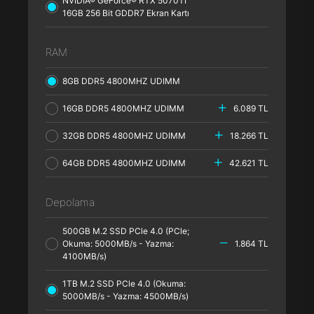
NVIDIA® GeForce® RTX 5070TI
16GB 256 Bit GDDR7 Ekran Kartı
RAM
8GB DDR5 4800MHZ UDIMM
16GB DDR5 4800MHZ UDIMM
6.089 TL
32GB DDR5 4800MHZ UDIMM
18.266 TL
64GB DDR5 4800MHZ UDIMM
42.621 TL
Depolama
500GB M.2 SSD PCle 4.0 (PCle;
Okuma: 5000MB/s - Yazma:
1.864 TL
4100MB/s)
1TB M.2 SSD PCle 4.0 (Okuma:
5000MB/s - Yazma: 4500MB/s)