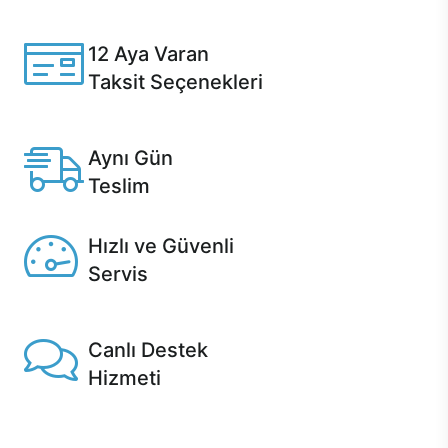
özelleştirebilirsiniz.
12 Aya Varan
Taksit Seçenekleri
Anlaşmalı kredi kartlarına 12 aya varan taksit seçenekleri
Casper'da.
Aynı Gün
Teslim
Seçili ürünlerde Aynı Gün Teslim!
Hızlı ve Güvenli
Servis
1 Saatte servis, Jet servis ve Turbo servis seçenekleri
Casper'da!
Canlı Destek
Hizmeti
Ürünlerinizle ilgili Casper Canlı Destek hizmeti her daim
sizinle.