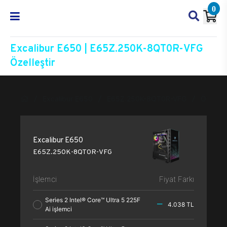
0
Excalibur E650 | E65Z.250K-8QT0R-VFG
Özelleştir
Excalibur E650
E65Z.250K-8QT0R-VFG
Özelleşt
Excalibur E650
E65Z.250K-8QT0R-VFG
İşlemci
Fiyat Farkı
Series 2 Intel® Core™ Ultra 5 225F
4.038 TL
Ai işlemci