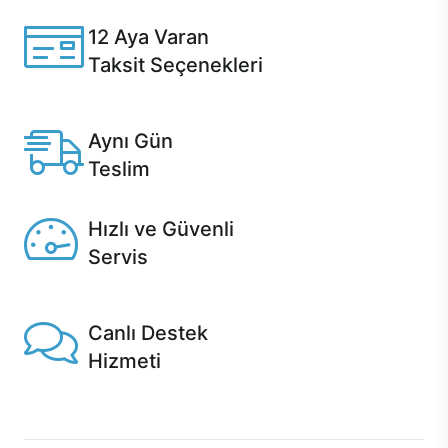
12 Aya Varan
Taksit Seçenekleri
Anlaşmalı kredi kartlarına 12 aya varan taksit seçenekleri
Casper'da.
Aynı Gün
Teslim
Seçili ürünlerde Aynı Gün Teslim!
Hızlı ve Güvenli
Servis
1 Saatte servis, Jet servis ve Turbo servis seçenekleri
Casper'da!
Canlı Destek
Hizmeti
Ürünlerinizle ilgili Casper Canlı Destek hizmeti her daim
sizinle.