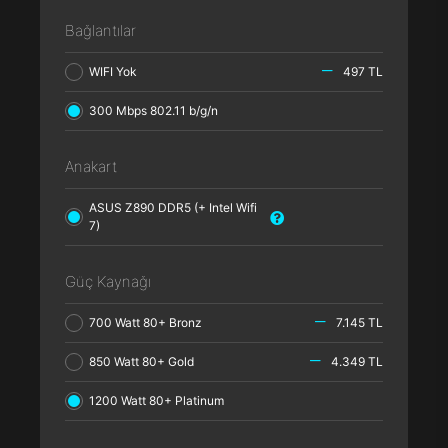
Bağlantılar
WIFI Yok
497 TL
300 Mbps 802.11 b/g/n
Anakart
ASUS Z890 DDR5 (+ Intel Wifi
7)
Güç Kaynağı
700 Watt 80+ Bronz
7.145 TL
850 Watt 80+ Gold
4.349 TL
1200 Watt 80+ Platinum