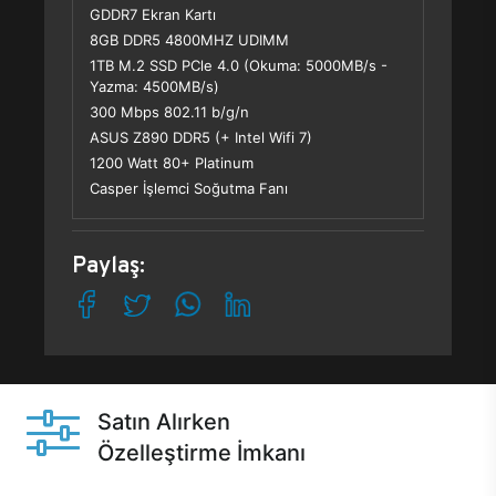
GDDR7 Ekran Kartı
8GB DDR5 4800MHZ UDIMM
1TB M.2 SSD PCle 4.0 (Okuma: 5000MB/s -
Yazma: 4500MB/s)
300 Mbps 802.11 b/g/n
ASUS Z890 DDR5 (+ Intel Wifi 7)
1200 Watt 80+ Platinum
Casper İşlemci Soğutma Fanı
Paylaş:
Satın Alırken
Özelleştirme İmkanı
Casper ürünlerini satın alırken ihtiyacınıza göre
özelleştirebilirsiniz.