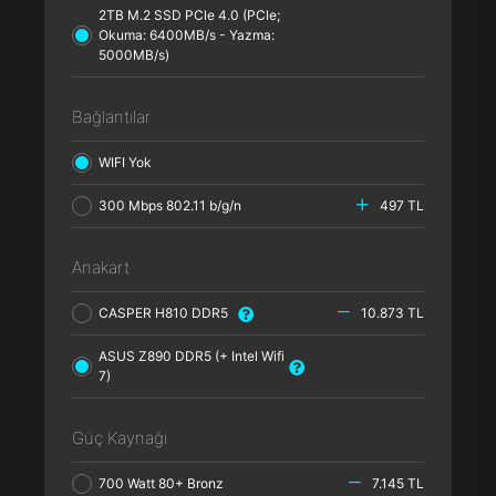
2TB M.2 SSD PCle 4.0 (PCle;
Okuma: 6400MB/s - Yazma:
5000MB/s)
Bağlantılar
WIFI Yok
300 Mbps 802.11 b/g/n
497 TL
Anakart
CASPER H810 DDR5
10.873 TL
ASUS Z890 DDR5 (+ Intel Wifi
7)
Güç Kaynağı
700 Watt 80+ Bronz
7.145 TL