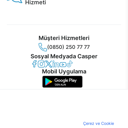
Hizmeti
Ürünlerinizle ilgili Casper Canlı Destek hizmeti her daim
sizinle.
Müşteri Hizmetleri
(0850) 250 77 77
Sosyal Medyada Casper
Casper Facebook
Casper Instagram
Casper Twitter
Casper LinkedIn
Casper YouTube
Casper TikTok
Mobil Uygulama
İnternet sitemizden en verimli şekilde faydalanabilmeniz ve
kullanıcı deneyimini geliştirebilmek için internet sitemizde
© 2021 - 2026 Casper Bilgisayar Sistemleri A.Ş. Tüm Hakları Saklıdır
çerezler kullanılmaktadır. Çerez kullanımını kabul edebilir,
KVKK
ayarlarınızdan çerezleri silebilir veya engelleyebilirsiniz.
Çerez Politikası
Çerezler hakkında detaylı bilgi almak için
Çerez ve Cookie
Bilgi Güvenliği