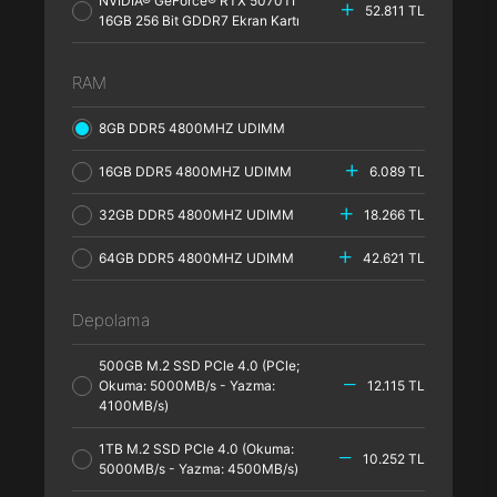
NVIDIA® GeForce® RTX 5070TI
52.811 TL
16GB 256 Bit GDDR7 Ekran Kartı
RAM
8GB DDR5 4800MHZ UDIMM
16GB DDR5 4800MHZ UDIMM
6.089 TL
32GB DDR5 4800MHZ UDIMM
18.266 TL
64GB DDR5 4800MHZ UDIMM
42.621 TL
Depolama
500GB M.2 SSD PCle 4.0 (PCle;
Okuma: 5000MB/s - Yazma:
12.115 TL
4100MB/s)
1TB M.2 SSD PCle 4.0 (Okuma:
10.252 TL
5000MB/s - Yazma: 4500MB/s)