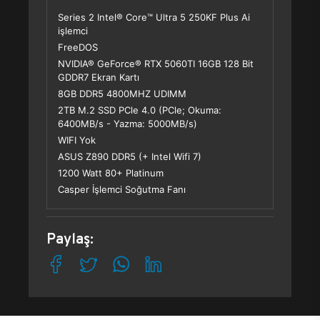
Series 2 Intel® Core™ Ultra 5 250KF Plus Ai
işlemci
FreeDOS
NVIDIA® GeForce® RTX 5060TI 16GB 128 Bit
GDDR7 Ekran Kartı
8GB DDR5 4800MHZ UDIMM
2TB M.2 SSD PCle 4.0 (PCle; Okuma:
6400MB/s - Yazma: 5000MB/s)
WIFI Yok
ASUS Z890 DDR5 (+ Intel Wifi 7)
1200 Watt 80+ Platinum
Casper İşlemci Soğutma Fanı
Paylaş: