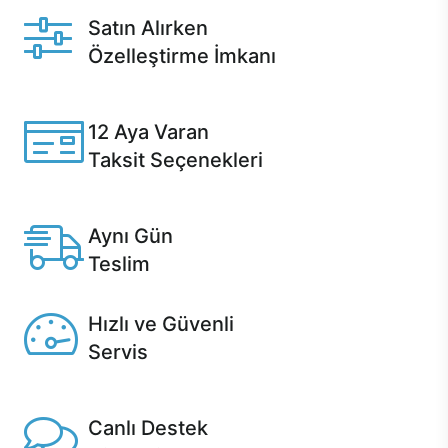
Satın Alırken
Özelleştirme İmkanı
Casper ürünlerini satın alırken ihtiyacınıza göre
özelleştirebilirsiniz.
12 Aya Varan
Taksit Seçenekleri
Anlaşmalı kredi kartlarına 12 aya varan taksit seçenekleri
Casper'da.
Aynı Gün
Teslim
Seçili ürünlerde Aynı Gün Teslim!
Hızlı ve Güvenli
Servis
1 Saatte servis, Jet servis ve Turbo servis seçenekleri
Casper'da!
Canlı Destek