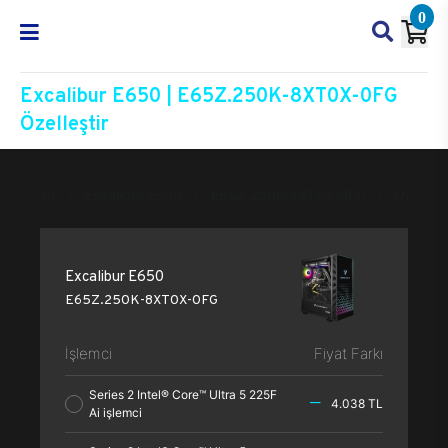
0
Excalibur E650 | E65Z.250K-8XT0X-0FG
Özelleştir
Excalibur E650
E65Z.250K-8XT0X-0FG
Özelleşt
Excalibur E650
E65Z.250K-8XT0X-0FG
İşlemci
Fiyat Farkı
Series 2 Intel® Core™ Ultra 5 225F
4.038 TL
Ai işlemci