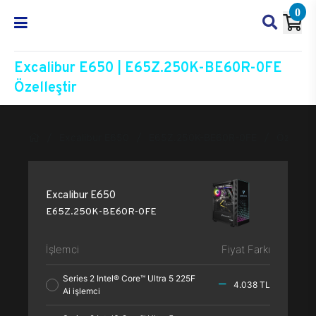
0
Excalibur E650 | E65Z.250K-BE60R-0FE
Özelleştir
Excalibur E650
E65Z.250K-BE60R-0FE
Özelleşti
Excalibur E650
E65Z.250K-BE60R-0FE
İşlemci
Fiyat Farkı
Series 2 Intel® Core™ Ultra 5 225F
4.038 TL
Ai işlemci