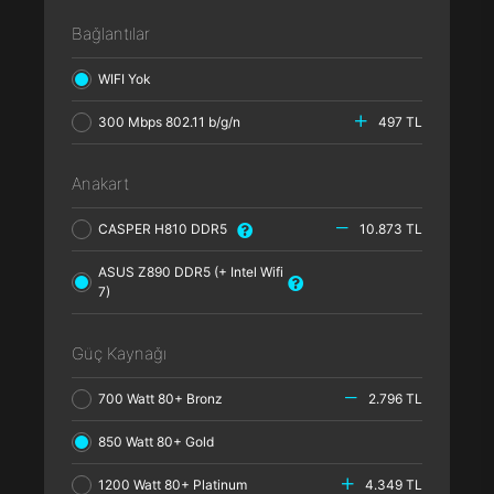
Bağlantılar
WIFI Yok
300 Mbps 802.11 b/g/n
497 TL
Anakart
CASPER H810 DDR5
10.873 TL
ASUS Z890 DDR5 (+ Intel Wifi
7)
Güç Kaynağı
700 Watt 80+ Bronz
2.796 TL
850 Watt 80+ Gold
1200 Watt 80+ Platinum
4.349 TL