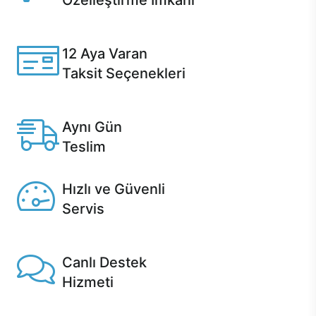
Özelleştirme İmkanı
Casper ürünlerini satın alırken ihtiyacınıza göre
özelleştirebilirsiniz.
12 Aya Varan
Taksit Seçenekleri
Anlaşmalı kredi kartlarına 12 aya varan taksit seçenekleri
Casper'da.
Aynı Gün
Teslim
Seçili ürünlerde Aynı Gün Teslim!
Hızlı ve Güvenli
Servis
1 Saatte servis, Jet servis ve Turbo servis seçenekleri
Casper'da!
Canlı Destek
Hizmeti
Ürünlerinizle ilgili Casper Canlı Destek hizmeti her daim
sizinle.