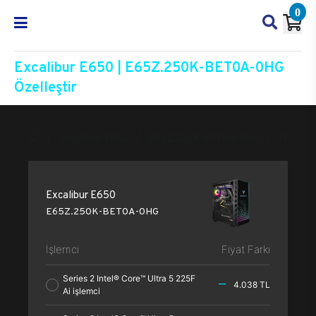
0
Excalibur E650 | E65Z.250K-BET0A-0HG
Özelleştir
Excalibur E650
E65Z.250K-BET0A-0HG
Özelleşt
Excalibur E650
E65Z.250K-BET0A-0HG
İşlemci
Fiyat Farkı
Series 2 Intel® Core™ Ultra 5 225F
4.038 TL
Ai işlemci