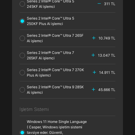
Series 2 Intel® Core™ Ultra 5
311 TL
245KF AI işlemci
Series 2 Intel® Core™ Ultra 5
250KF Plus Ai işlemci
Series 2 Intel® Core™ Ultra 7 265F
10.749 TL
Ai işlemci
Series 2 Intel® Core™ Ultra 7
13.047 TL
265KF Ai işlemci
Series 2 Intel® Core™ Ultra 7 270K
14.911 TL
Plus Ai işlemci
Series 2 Intel® Core™ Ultra 9 285K
45.666 TL
Ai işlemci
İşletim Sistemi
Windows 11 Home Single Language
( Casper, Windows işletim sistemi
tavsiye eder. Güvenli,