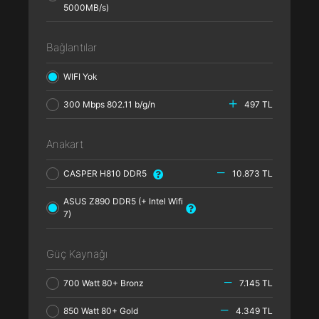
5000MB/s)
Bağlantılar
WIFI Yok
300 Mbps 802.11 b/g/n
497 TL
Anakart
CASPER H810 DDR5
10.873 TL
ASUS Z890 DDR5 (+ Intel Wifi
7)
Güç Kaynağı
700 Watt 80+ Bronz
7.145 TL
850 Watt 80+ Gold
4.349 TL