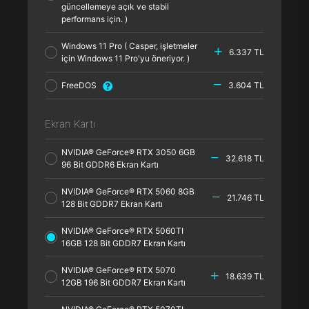
güncellemeye açık ve stabil
performans için. )
Windows 11 Pro ( Casper, işletmeler
6.337 TL
için Windows 11 Pro'yu öneriyor. )
FreeDOS
3.604 TL
Ekran Kartı
NVIDIA® GeForce® RTX 3050 6GB
32.618 TL
96 Bit GDDR6 Ekran Kartı
NVIDIA® GeForce® RTX 5060 8GB
21.746 TL
128 Bit GDDR7 Ekran Kartı
NVIDIA® GeForce® RTX 5060TI
16GB 128 Bit GDDR7 Ekran Kartı
NVIDIA® GeForce® RTX 5070
18.639 TL
12GB 196 Bit GDDR7 Ekran Kartı