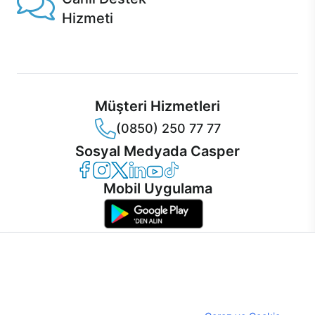
Hizmeti
Ürünlerinizle ilgili Casper Canlı Destek hizmeti her daim
sizinle.
Müşteri Hizmetleri
(0850) 250 77 77
Sosyal Medyada Casper
Casper Facebook
Casper Instagram
Casper Twitter
Casper LinkedIn
Casper YouTube
Casper TikTok
Mobil Uygulama
İnternet sitemizden en verimli şekilde faydalanabilmeniz ve
kullanıcı deneyimini geliştirebilmek için internet sitemizde
© 2021 - 2026 Casper Bilgisayar Sistemleri A.Ş. Tüm Hakları Saklıdır
çerezler kullanılmaktadır. Çerez kullanımını kabul edebilir,
KVKK
ayarlarınızdan çerezleri silebilir veya engelleyebilirsiniz.
Çerez Politikası