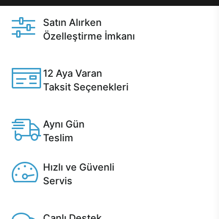
Satın Alırken
Özelleştirme İmkanı
Casper ürünlerini satın alırken ihtiyacınıza göre
özelleştirebilirsiniz.
12 Aya Varan
Taksit Seçenekleri
Anlaşmalı kredi kartlarına 12 aya varan taksit seçenekleri
Casper'da.
Aynı Gün
Teslim
Seçili ürünlerde Aynı Gün Teslim!
Hızlı ve Güvenli
Servis
1 Saatte servis, Jet servis ve Turbo servis seçenekleri
Casper'da!
Canlı Destek