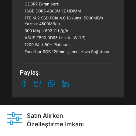
GDDR7 Ekran Kartı
16GB DDR5 4800MHZ UDIMM
1TB M.2 SSD PCle 4.0 (Okuma: 5000MB/s -
Yazma: 4500MB/s)
300 Mbps 802.11 b/g/n
ASUS Z890 DDR5 (+ Intel Wifi 7)
1200 Watt 80+ Platinum
Excalibur RGB 120mm İşlemci Hava Soğutucu
Paylaş:
Satın Alırken
Özelleştirme İmkanı
Casper ürünlerini satın alırken ihtiyacınıza göre
özelleştirebilirsiniz.