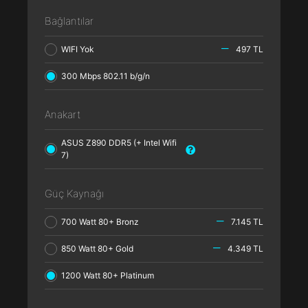
Bağlantılar
WIFI Yok
497 TL
300 Mbps 802.11 b/g/n
Anakart
ASUS Z890 DDR5 (+ Intel Wifi
7)
Güç Kaynağı
700 Watt 80+ Bronz
7.145 TL
850 Watt 80+ Gold
4.349 TL
1200 Watt 80+ Platinum