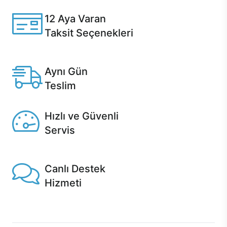
12 Aya Varan
Taksit Seçenekleri
Anlaşmalı kredi kartlarına 12 aya varan taksit seçenekleri
Casper'da.
Aynı Gün
Teslim
Seçili ürünlerde Aynı Gün Teslim!
Hızlı ve Güvenli
Servis
1 Saatte servis, Jet servis ve Turbo servis seçenekleri
Casper'da!
Canlı Destek
Hizmeti
Ürünlerinizle ilgili Casper Canlı Destek hizmeti her daim
sizinle.