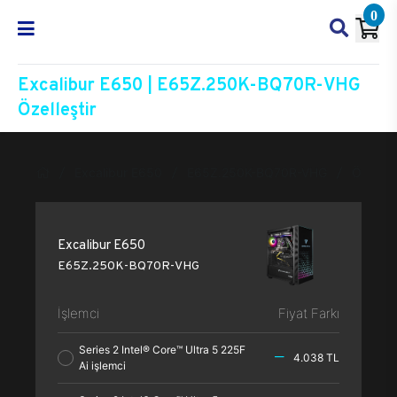
0
Excalibur E650 | E65Z.250K-BQ70R-VHG
Özelleştir
Excalibur E650
E65Z.250K-BQ70R-VHG
Özelleşt
Excalibur E650
E65Z.250K-BQ70R-VHG
İşlemci
Fiyat Farkı
Series 2 Intel® Core™ Ultra 5 225F
4.038 TL
Ai işlemci