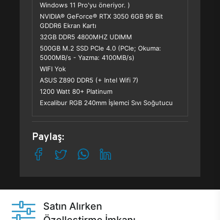
Windows 11 Pro'yu öneriyor. )
NVIDIA® GeForce® RTX 3050 6GB 96 Bit
GDDR6 Ekran Kartı
32GB DDR5 4800MHZ UDIMM
500GB M.2 SSD PCle 4.0 (PCle; Okuma:
5000MB/s - Yazma: 4100MB/s)
WIFI Yok
ASUS Z890 DDR5 (+ Intel Wifi 7)
1200 Watt 80+ Platinum
Excalibur RGB 240mm İşlemci Sıvı Soğutucu
Paylaş:
Satın Alırken