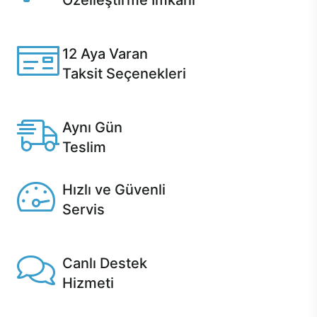
Özelleştirme İmkanı
Casper ürünlerini satın alırken ihtiyacınıza göre
özelleştirebilirsiniz.
12 Aya Varan
Taksit Seçenekleri
Anlaşmalı kredi kartlarına 12 aya varan taksit seçenekleri
Casper'da.
Aynı Gün
Teslim
Seçili ürünlerde Aynı Gün Teslim!
Hızlı ve Güvenli
Servis
1 Saatte servis, Jet servis ve Turbo servis seçenekleri
Casper'da!
Canlı Destek
Hizmeti
Ürünlerinizle ilgili Casper Canlı Destek hizmeti her daim
sizinle.