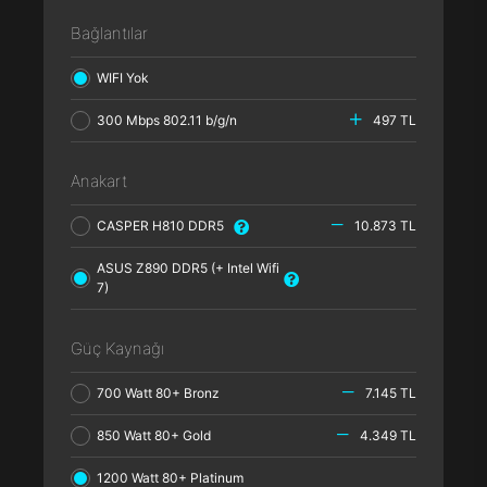
Bağlantılar
WIFI Yok
300 Mbps 802.11 b/g/n
497 TL
Anakart
CASPER H810 DDR5
10.873 TL
ASUS Z890 DDR5 (+ Intel Wifi
7)
Güç Kaynağı
700 Watt 80+ Bronz
7.145 TL
850 Watt 80+ Gold
4.349 TL
1200 Watt 80+ Platinum