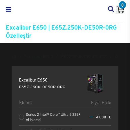
0
Excalibur E650 | E65Z.250K-DE50R-0RG
Özelleştir
Excalibur E650
E65Z.250K-DE50R-0RG
Özelleşt
Excalibur E650
E65Z.250K-DE50R-0RG
İşlemci
Fiyat Farkı
Series 2 Intel® Core™ Ultra 5 225F
4.038 TL
Ai işlemci