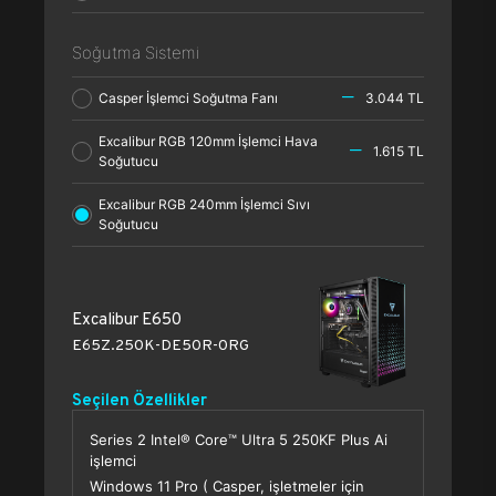
Soğutma Sistemi
Casper İşlemci Soğutma Fanı
3.044 TL
Excalibur RGB 120mm İşlemci Hava
1.615 TL
Soğutucu
Excalibur RGB 240mm İşlemci Sıvı
Soğutucu
Excalibur E650
E65Z.250K-DE50R-0RG
Seçilen Özellikler
Series 2 Intel® Core™ Ultra 5 250KF Plus Ai
işlemci
Windows 11 Pro ( Casper, işletmeler için