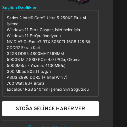
Seçilen Özellikler
Series 2 Intel® Core™ Ultra 5 250KF Plus Ai
işlemci
Windows 11 Pro ( Casper, işletmeler için
Windows 11 Pro'yu öneriyor. )
NVIDIA® GeForce® RTX 5060TI 16GB 128 Bit
GDDR7 Ekran Kartı
32GB DDR5 4800MHZ UDIMM
500GB M.2 SSD PCle 4.0 (PCle; Okuma:
5000MB/s - Yazma: 4100MB/s)
300 Mbps 802.11 b/g/n
ASUS Z890 DDR5 (+ Intel Wifi 7)
700 Watt 80+ Bronz
Excalibur RGB 240mm İşlemci Sıvı Soğutucu
STOĞA GELİNCE HABER VER