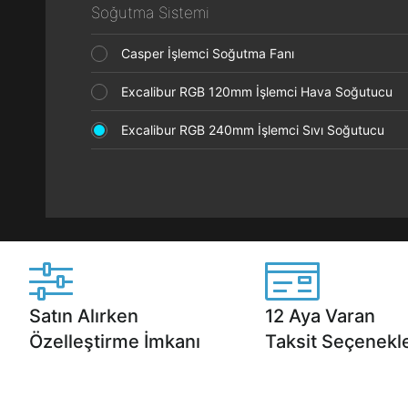
Soğutma Sistemi
Casper İşlemci Soğutma Fanı
Excalibur RGB 120mm İşlemci Hava Soğutucu
Excalibur RGB 240mm İşlemci Sıvı Soğutucu
Satın Alırken
12 Aya Varan
Özelleştirme İmkanı
Taksit Seçenekle
Casper ürünlerini satın alırken ihtiyacınıza
Anlaşmalı kredi kartlarına 1
göre özelleştirebilirsiniz.
taksit seçenekleri Casper'da