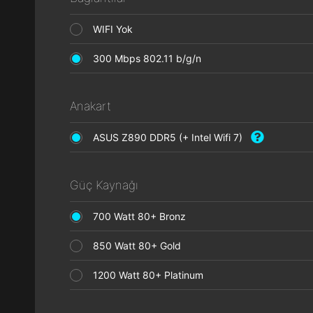
WIFI Yok
300 Mbps 802.11 b/g/n
Anakart
ASUS Z890 DDR5 (+ Intel Wifi 7)
Güç Kaynağı
700 Watt 80+ Bronz
850 Watt 80+ Gold
1200 Watt 80+ Platinum