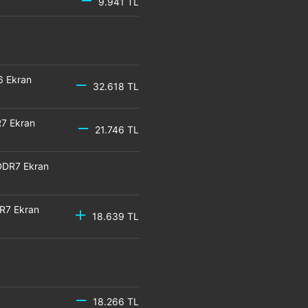
9.941 TL
6 Ekran
32.618 TL
7 Ekran
21.746 TL
DDR7 Ekran
R7 Ekran
18.639 TL
18.266 TL