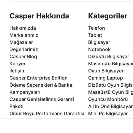
Casper Hakkında
Kategoriler
Hakkımızda
Telefon
Markalarımız
Tablet
Mağazalar
Bilgisayar
Değerlerimiz
Notebook
Casper Blog
Dizüstü Bilgisayar
Kariyer
Masaüstü Bilgisaya
İletişim
Oyun Bilgisayarı
Casper Enterprise Edition
Gaming Laptop
Ödeme Seçenekleri & Banka
Dizüstü Oyun Bilgis
Kampanyaları
Masaüstü Oyun Bilg
Casper Genişletilmiş Garanti
Oyuncu Monitörü
Paketi
All In One Bilgisayar
Ömür Boyu Performans Garantisi
Mini Pc Bilgisayar
Kampanyalar
Bilgisayar Özelleşti
İnternet sitemizden en verimli şekilde faydalanabilmeniz ve kulla