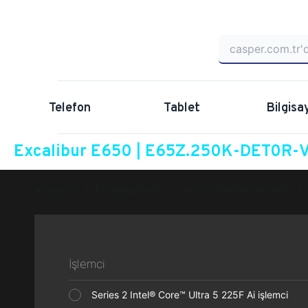
Telefon
Tablet
Bilgisa
Excalibur E650 | E65Z.250K-DET0R-VR
Anasayfa
Excalibur E650
E65Z.250K-DET0R-VRD
İşlemci
Series 2 Intel® Core™ Ultra 5 225F Ai işlemci