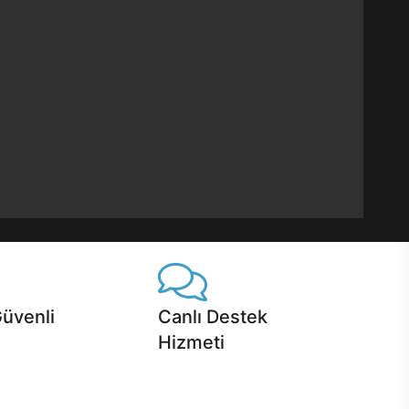
Güvenli
Canlı Destek
Hizmeti
 Jet servis ve Turbo servis
Ürünlerinizle ilgili Casper Canlı Destek
sper'da!
hizmeti her daim sizinle.