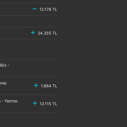
12.178 TL
24.355 TL
B/s -
zma:
1.864 TL
 - Yazma:
12.115 TL