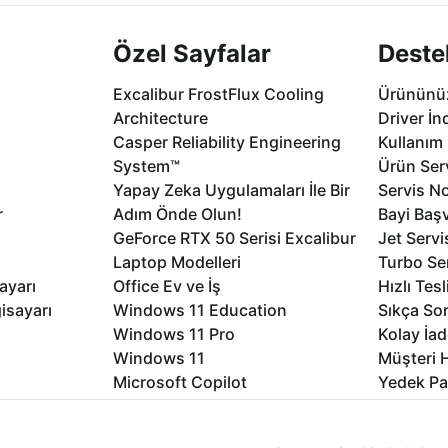
Özel Sayfalar
Deste
Excalibur FrostFlux Cooling
Ürününüz
Architecture
Driver İn
Casper Reliability Engineering
Kullanım 
System™
Ürün Serv
Yapay Zeka Uygulamaları İle Bir
Servis No
r
Adım Önde Olun!
Bayi Baş
GeForce RTX 50 Serisi Excalibur
Jet Servi
Laptop Modelleri
Turbo Se
ayarı
Office Ev ve İş
Hızlı Tes
isayarı
Windows 11 Education
Sıkça Sor
Windows 11 Pro
Kolay İad
Windows 11
Müşteri H
Microsoft Copilot
Yedek Pa
Excalibur Duvar Kağıtları
Logo ve 
rme
Nirvana Duvar Kağıtları
Yasal Ger
nıcı deneyimini geliştirebilmek için internet sitemizde çerezler kullan