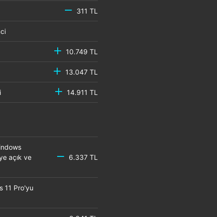
311 TL
emci
10.749 TL
13.047 TL
mci
14.911 TL
Windows
eye açık ve
6.337 TL
s 11 Pro'yu