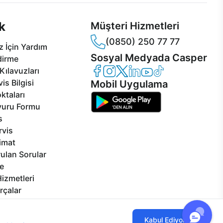
k
Müşteri Hizmetleri
(0850) 250 77 77
 İçin Yardım
Sosyal Medyada Casper
dirme
Casper Facebook
Casper Instagram
Casper Twitter
Casper LinkedIn
Casper YouTube
Casper TikTok
Kılavuzları
is Bilgisi
Mobil Uygulama
ktaları
vuru Formu
s
rvis
limat
ulan Sorular
e
izmetleri
rçalar
Görseller
eklilikler
ılmaktadır. Çerez kullanımını kabul
Kabul Ediyorum