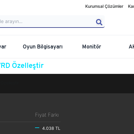
Kurumsal Çözümler
Ka
yar
Oyun Bilgisayarı
Monitör
A
D Özelleştir
Özelleştir
Fiyat Farkı
4.038 TL