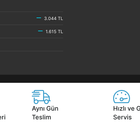
3.044 TL
1.615 TL
Aynı Gün
Hızlı ve 
ri
Teslim
Servis
2 aya varan
Seçili ürünlerde Aynı Gün Teslim!
1 Saatte servis,
.
seçenekleri Ca