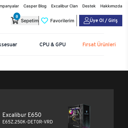
mpanyalar
Casper Blog
Excalibur Clan
Destek
Hakkımızda
0
Üye Ol / Giriş
Sepetim
Favorilerim
ksesuar
CPU & GPU
Fırsat Ürünleri
Excalibur E650
E65Z.250K-DET0R-VRD