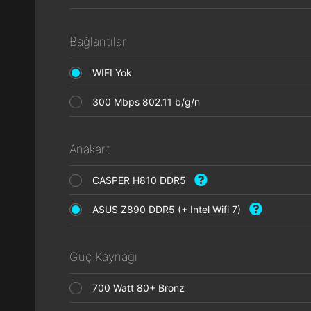
Bağlantılar
WIFI Yok
300 Mbps 802.11 b/g/n
Anakart
CASPER H810 DDR5
ASUS Z890 DDR5 (+ Intel Wifi 7)
Güç Kaynağı
700 Watt 80+ Bronz