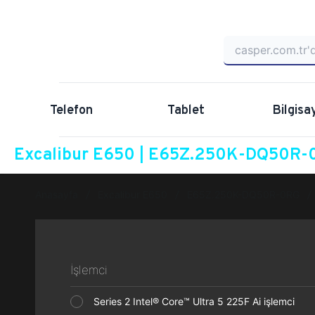
Telefon
Tablet
Bilgisa
Excalibur E650 | E65Z.250K-DQ50R-0
Anasayfa
Excalibur E650
E65Z.250K-DQ50R-0RG
İşlemci
Series 2 Intel® Core™ Ultra 5 225F Ai işlemci