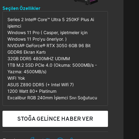
Seçilen Özellikler
Series 2 Intel® Core™ Ultra 5 250KF Plus Ai
işlemci
Windows 11 Pro ( Casper, işletmeler için
Windows 11 Pro'yu öneriyor. )
NVIDIA® GeForce® RTX 3050 6GB 96 Bit
GDDR6 Ekran Kartı
32GB DDR5 4800MHZ UDIMM
1TB M.2 SSD PCle 4.0 (Okuma: 5000MB/s -
Yazma: 4500MB/s)
WIFI Yok
ASUS Z890 DDR5 (+ Intel Wifi 7)
1200 Watt 80+ Platinum
Excalibur RGB 240mm İşlemci Sıvı Soğutucu
STOĞA GELİNCE HABER VER