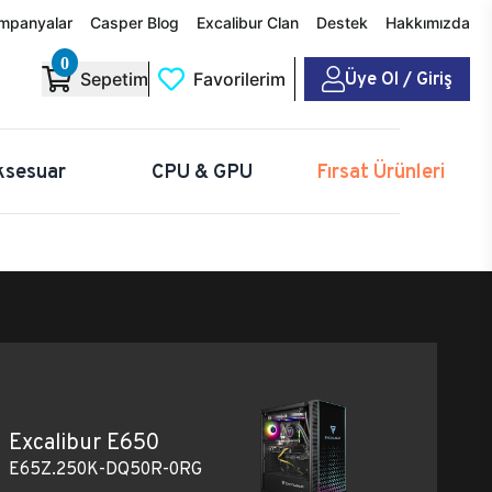
mpanyalar
Casper Blog
Excalibur Clan
Destek
Hakkımızda
0
Üye Ol / Giriş
Sepetim
Favorilerim
ksesuar
CPU & GPU
Fırsat Ürünleri
Excalibur E650
E65Z.250K-DQ50R-0RG