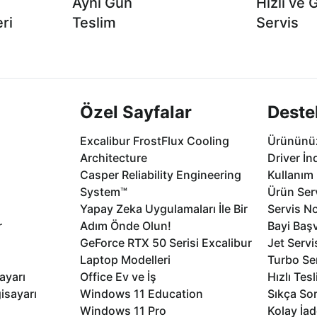
Aynı Gün
Hızlı ve 
ri
Teslim
Servis
2 aya varan
Seçili ürünlerde Aynı Gün Teslim!
1 Saatte servis,
.
seçenekleri Ca
Özel Sayfalar
Deste
Excalibur FrostFlux Cooling
Ürününüz
Architecture
Driver İn
Casper Reliability Engineering
Kullanım 
System™
Ürün Serv
Yapay Zeka Uygulamaları İle Bir
Servis No
r
Adım Önde Olun!
Bayi Baş
GeForce RTX 50 Serisi Excalibur
Jet Servi
Laptop Modelleri
Turbo Se
ayarı
Office Ev ve İş
Hızlı Tes
isayarı
Windows 11 Education
Sıkça Sor
Windows 11 Pro
Kolay İad