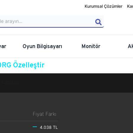
Kurumsal Çözümler
Ka
yar
Oyun Bilgisayarı
Monitör
A
RG Özelleştir
Özelleştir
Fiyat Farkı
4.038 TL