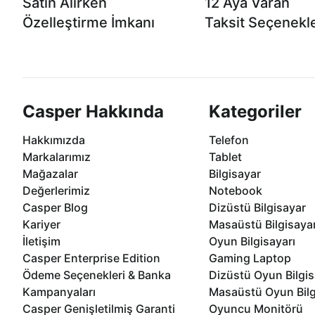
Satın Alırken
12 Aya Varan
Özelleştirme İmkanı
Taksit Seçenekle
Casper ürünlerini satın alırken ihtiyacınıza
Anlaşmalı kredi kartlarına 1
göre özelleştirebilirsiniz.
taksit seçenekleri Casper'da
Casper Hakkında
Kategoriler
Hakkımızda
Telefon
Markalarımız
Tablet
Mağazalar
Bilgisayar
Değerlerimiz
Notebook
Casper Blog
Dizüstü Bilgisayar
Kariyer
Masaüstü Bilgisaya
İletişim
Oyun Bilgisayarı
Casper Enterprise Edition
Gaming Laptop
Ödeme Seçenekleri & Banka
Dizüstü Oyun Bilgis
Kampanyaları
Masaüstü Oyun Bilg
Casper Genişletilmiş Garanti
Oyuncu Monitörü