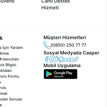
Güvenli
Canlı Destek
Hizmeti
 Jet servis ve Turbo servis
Ürünlerinizle ilgili Casper Canlı Destek
sper'da!
hizmeti her daim sizinle.
k
Müşteri Hizmetleri
(0850) 250 77 77
 İçin Yardım
Sosyal Medyada Casper
dirme
Casper Facebook
Casper Instagram
Casper Twitter
Casper LinkedIn
Casper YouTube
Casper TikTok
Kılavuzları
is Bilgisi
Mobil Uygulama
ktaları
vuru Formu
s
rvis
limat
ulan Sorular
e