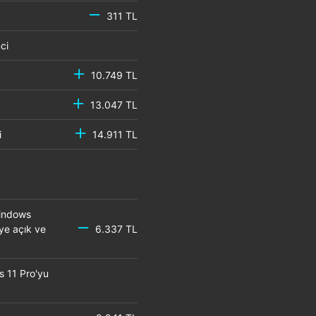
311 TL
emci
10.749 TL
13.047 TL
mci
14.911 TL
Windows
eye açık ve
6.337 TL
s 11 Pro'yu