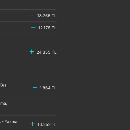
18.266 TL
12.178 TL
24.355 TL
B/s -
1.864 TL
zma:
 - Yazma:
10.252 TL