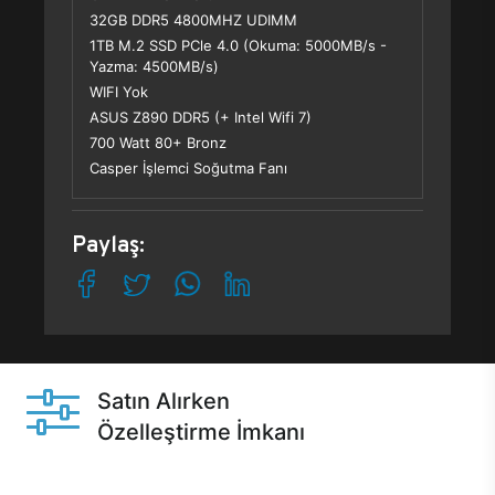
32GB DDR5 4800MHZ UDIMM
1TB M.2 SSD PCle 4.0 (Okuma: 5000MB/s -
Yazma: 4500MB/s)
WIFI Yok
ASUS Z890 DDR5 (+ Intel Wifi 7)
700 Watt 80+ Bronz
Casper İşlemci Soğutma Fanı
Paylaş:
Satın Alırken
Özelleştirme İmkanı
Casper ürünlerini satın alırken ihtiyacınıza göre
özelleştirebilirsiniz.