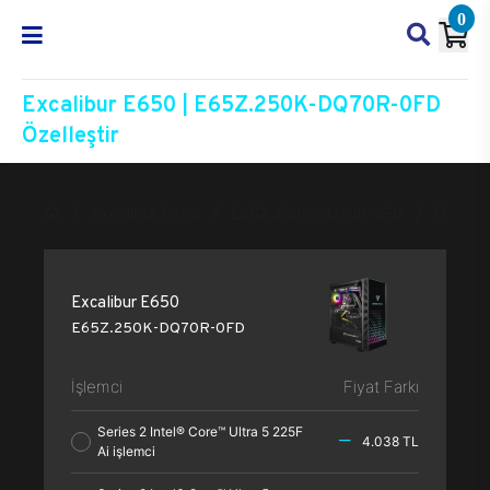
0
Excalibur E650 | E65Z.250K-DQ70R-0FD
Özelleştir
Excalibur E650
E65Z.250K-DQ70R-0FD
Özelleşt
Excalibur E650
E65Z.250K-DQ70R-0FD
İşlemci
Fiyat Farkı
Series 2 Intel® Core™ Ultra 5 225F
4.038 TL
Ai işlemci