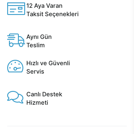
12 Aya Varan
Taksit Seçenekleri
Anlaşmalı kredi kartlarına 12 aya varan taksit seçenekleri
Casper'da.
Aynı Gün
Teslim
Seçili ürünlerde Aynı Gün Teslim!
Hızlı ve Güvenli
Servis
1 Saatte servis, Jet servis ve Turbo servis seçenekleri
Casper'da!
Canlı Destek
Hizmeti
Ürünlerinizle ilgili Casper Canlı Destek hizmeti her daim
sizinle.