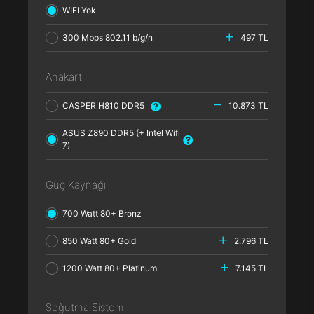
WIFI Yok
300 Mbps 802.11 b/g/n
497 TL
Anakart
CASPER H810 DDR5
10.873 TL
ASUS Z890 DDR5 (+ Intel Wifi
7)
Güç Kaynağı
700 Watt 80+ Bronz
850 Watt 80+ Gold
2.796 TL
1200 Watt 80+ Platinum
7.145 TL
Soğutma Sistemi