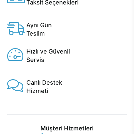
Taksit Seçenekleri
Anlaşmalı kredi kartlarına 12 aya varan taksit seçenekleri
Casper'da.
Aynı Gün
Teslim
Seçili ürünlerde Aynı Gün Teslim!
Hızlı ve Güvenli
Servis
1 Saatte servis, Jet servis ve Turbo servis seçenekleri
Casper'da!
Canlı Destek
Hizmeti
Ürünlerinizle ilgili Casper Canlı Destek hizmeti her daim
sizinle.
Müşteri Hizmetleri