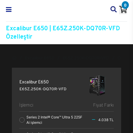
0
Excalibur E650 | E65Z.250K-DQ70R-VFD
Özelleştir
Excalibur E650
E65Z.250K-DQ70R-VFD
Özelleşt
Excalibur E650
E65Z.250K-DQ70R-VFD
İşlemci
Fiyat Farkı
Series 2 Intel® Core™ Ultra 5 225F
4.038 TL
Ai işlemci