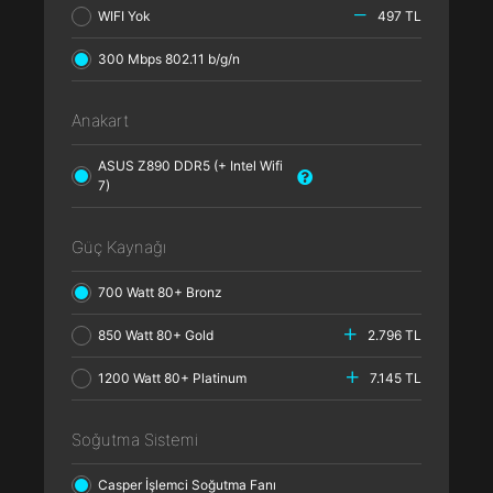
WIFI Yok
497 TL
300 Mbps 802.11 b/g/n
Anakart
ASUS Z890 DDR5 (+ Intel Wifi
7)
Güç Kaynağı
700 Watt 80+ Bronz
850 Watt 80+ Gold
2.796 TL
1200 Watt 80+ Platinum
7.145 TL
Soğutma Sistemi
Casper İşlemci Soğutma Fanı