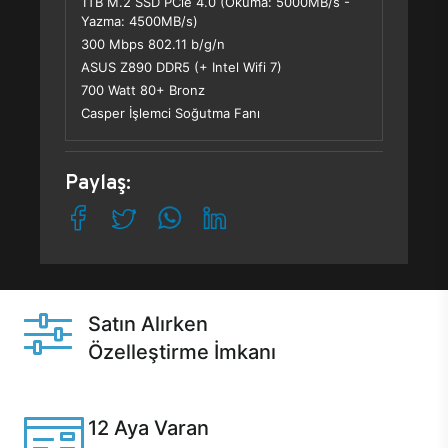
1TB M.2 SSD PCle 4.0 (Okuma: 5000MB/s -
Yazma: 4500MB/s)
300 Mbps 802.11 b/g/n
ASUS Z890 DDR5 (+ Intel Wifi 7)
700 Watt 80+ Bronz
Casper İşlemci Soğutma Fanı
Paylaş:
Satın Alırken
Özelleştirme İmkanı
Casper ürünlerini satın alırken ihtiyacınıza göre
özelleştirebilirsiniz.
12 Aya Varan