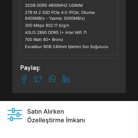
32GB DDR5 4800MHZ UDIMM
2TB M.2 SSD PCle 4.0 (PCle; Okuma:
6400MB/s - Yazma: 5000MB/s)
300 Mbps 802.11 b/g/n
ASUS Z890 DDR5 (+ Intel Wifi 7)
700 Watt 80+ Bronz
Excalibur RGB 240mm İşlemci Sıvı Soğutucu
Paylaş:
Satın Alırken
Özelleştirme İmkanı
Casper ürünlerini satın alırken ihtiyacınıza göre
özelleştirebilirsiniz.