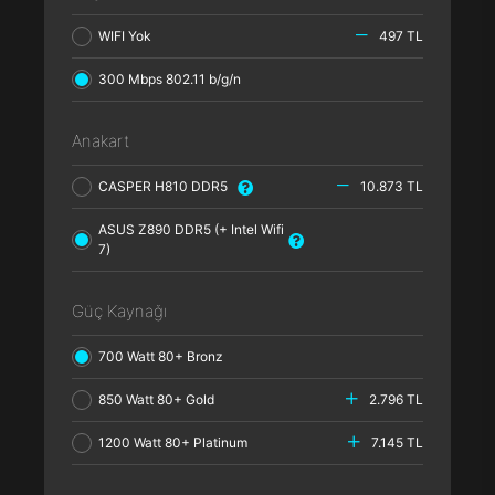
WIFI Yok
497 TL
300 Mbps 802.11 b/g/n
Anakart
CASPER H810 DDR5
10.873 TL
ASUS Z890 DDR5 (+ Intel Wifi
7)
Güç Kaynağı
700 Watt 80+ Bronz
850 Watt 80+ Gold
2.796 TL
1200 Watt 80+ Platinum
7.145 TL