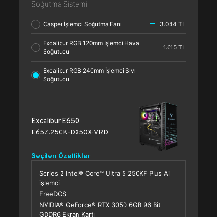
Soğutma Sistemi
Casper İşlemci Soğutma Fanı
3.044 TL
Excalibur RGB 120mm İşlemci Hava
1.615 TL
Soğutucu
Excalibur RGB 240mm İşlemci Sıvı
Soğutucu
Excalibur E650
E65Z.250K-DX50X-VRD
Seçilen Özellikler
Series 2 Intel® Core™ Ultra 5 250KF Plus Ai
işlemci
FreeDOS
NVIDIA® GeForce® RTX 3050 6GB 96 Bit
GDDR6 Ekran Kartı