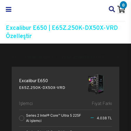
0
Excalibur E650 | E65Z.250K-DX50X-VRD
Özelleştir
Excalibur E650
E65Z.250K-DX50X-VRD
Özelleşt
Excalibur E650
E65Z.250K-DX50X-VRD
İşlemci
Fiyat Farkı
Series 2 Intel® Core™ Ultra 5 225F
4.038 TL
Ai işlemci