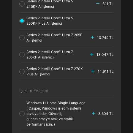
Series 2 Intel® Core™ Ultra 5
311 TL
245KF AI işlemci
Series 2 Intel® Core™ Ultra 5
250KF Plus Ai işlemci
Series 2 Intel® Core™ Ultra 7 265F
10.749 TL
Ai işlemci
Series 2 Intel® Core™ Ultra 7
13.047 TL
265KF Ai işlemci
Series 2 Intel® Core™ Ultra 7 270K
14.911 TL
Plus Ai işlemci
İşletim Sistemi
Windows 11 Home Single Language
( Casper, Windows işletim sistemi
tavsiye eder. Güvenli,
3.604 TL
güncellemeye açık ve stabil
performans için. )