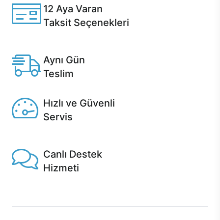
12 Aya Varan
Taksit Seçenekleri
Anlaşmalı kredi kartlarına 12 aya varan taksit seçenekleri
Casper'da.
Aynı Gün
Teslim
Seçili ürünlerde Aynı Gün Teslim!
Hızlı ve Güvenli
Servis
1 Saatte servis, Jet servis ve Turbo servis seçenekleri
Casper'da!
Canlı Destek
Hizmeti
Ürünlerinizle ilgili Casper Canlı Destek hizmeti her daim
sizinle.