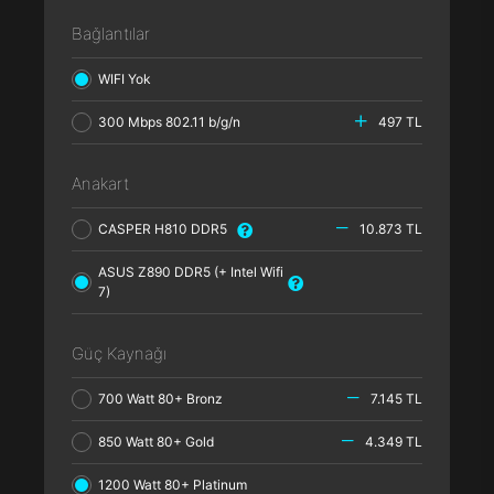
Bağlantılar
WIFI Yok
300 Mbps 802.11 b/g/n
497 TL
Anakart
CASPER H810 DDR5
10.873 TL
ASUS Z890 DDR5 (+ Intel Wifi
7)
Güç Kaynağı
700 Watt 80+ Bronz
7.145 TL
850 Watt 80+ Gold
4.349 TL
1200 Watt 80+ Platinum