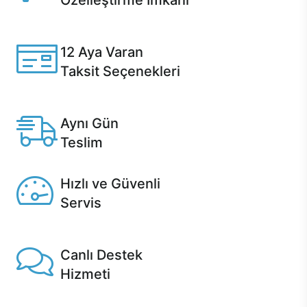
Özelleştirme İmkanı
Casper ürünlerini satın alırken ihtiyacınıza göre
özelleştirebilirsiniz.
12 Aya Varan
Taksit Seçenekleri
Anlaşmalı kredi kartlarına 12 aya varan taksit seçenekleri
Casper'da.
Aynı Gün
Teslim
Seçili ürünlerde Aynı Gün Teslim!
Hızlı ve Güvenli
Servis
1 Saatte servis, Jet servis ve Turbo servis seçenekleri
Casper'da!
Canlı Destek
Hizmeti
Ürünlerinizle ilgili Casper Canlı Destek hizmeti her daim
sizinle.