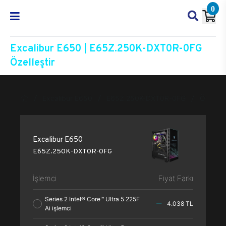
0
Excalibur E650 | E65Z.250K-DXT0R-0FG
Özelleştir
Excalibur E650
E65Z.250K-DXT0R-0FG
Özelleşt
Excalibur E650
E65Z.250K-DXT0R-0FG
İşlemci
Fiyat Farkı
Series 2 Intel® Core™ Ultra 5 225F
4.038 TL
Ai işlemci