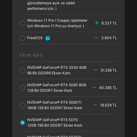
güncellemeye açık ve stabil
performans için. )
Windows 11 Pro ( Casper, işletmeler
6.337 TL
için Windows 11 Pro'yu öneriyor. )
FreeDOS
3.604 TL
Ekran Kartı
NVIDIA® GeForce® RTX 3050 6GB
51.258 TL
96 Bit GDDR6 Ekran Kartı
NVIDIA® GeForce® RTX 5060 8GB
40.385 TL
128 Bit GDDR7 Ekran Kartı
NVIDIA® GeForce® RTX 5060TI
18.639 TL
16GB 128 Bit GDDR7 Ekran Kartı
NVIDIA® GeForce® RTX 5070
12GB 196 Bit GDDR7 Ekran Kartı