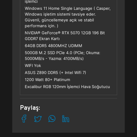
işlemci
Windows 11 Home Single Language ( Casper,
Windows işletim sistemi tavsiye eder.
Güvenli, güncellemeye açık ve stabil
performans için. )
NVIDIA® GeForce® RTX 5070 12GB 196 Bit
GDDR7 Ekran Kartı
64GB DDR5 4800MHZ UDIMM
500GB M.2 SSD PCle 4.0 (PCle; Okuma:
5000MB/s - Yazma: 4100MB/s)
WIFI Yok
ASUS Z890 DDR5 (+ Intel Wifi 7)
1200 Watt 80+ Platinum
Excalibur RGB 120mm İşlemci Hava Soğutucu
Paylaş: