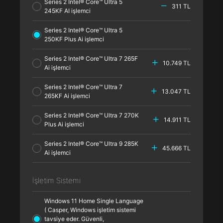
Series 2 Intel® Core™ Ultra 5
311 TL
245KF AI işlemci
Series 2 Intel® Core™ Ultra 5
250KF Plus Ai işlemci
Series 2 Intel® Core™ Ultra 7 265F
10.749 TL
Ai işlemci
Series 2 Intel® Core™ Ultra 7
13.047 TL
265KF Ai işlemci
Series 2 Intel® Core™ Ultra 7 270K
14.911 TL
Plus Ai işlemci
Series 2 Intel® Core™ Ultra 9 285K
45.666 TL
Ai işlemci
İşletim Sistemi
Windows 11 Home Single Language
( Casper, Windows işletim sistemi
tavsiye eder. Güvenli,