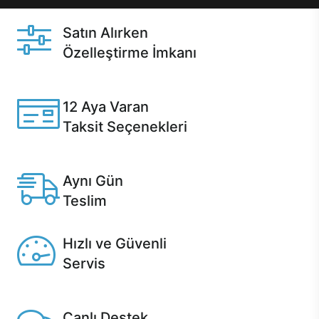
Satın Alırken
Özelleştirme İmkanı
Casper ürünlerini satın alırken ihtiyacınıza göre
özelleştirebilirsiniz.
12 Aya Varan
Taksit Seçenekleri
Anlaşmalı kredi kartlarına 12 aya varan taksit seçenekleri
Casper'da.
Aynı Gün
Teslim
Seçili ürünlerde Aynı Gün Teslim!
Hızlı ve Güvenli
Servis
1 Saatte servis, Jet servis ve Turbo servis seçenekleri
Casper'da!
Canlı Destek