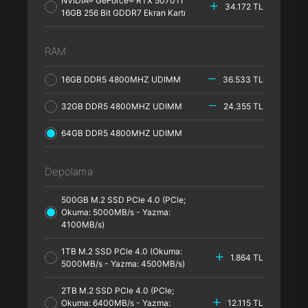
NVIDIA® GeForce® RTX 5070TI
34.172 TL
16GB 256 Bit GDDR7 Ekran Kartı
RAM
16GB DDR5 4800MHZ UDIMM
36.533 TL
32GB DDR5 4800MHZ UDIMM
24.355 TL
64GB DDR5 4800MHZ UDIMM
Depolama
500GB M.2 SSD PCle 4.0 (PCle;
Okuma: 5000MB/s - Yazma:
4100MB/s)
1TB M.2 SSD PCle 4.0 (Okuma:
1.864 TL
5000MB/s - Yazma: 4500MB/s)
2TB M.2 SSD PCle 4.0 (PCle;
Okuma: 6400MB/s - Yazma:
12.115 TL