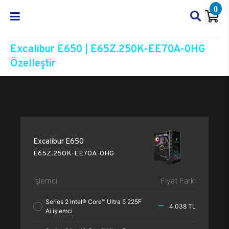
0
Excalibur E650 | E65Z.250K-EE70A-0HG
Özelleştir
Excalibur E650
E65Z.250K-EE70A-0HG
Özelleşt
Excalibur E650
E65Z.250K-EE70A-0HG
İşlemci
Fiyat Farkı
Series 2 Intel® Core™ Ultra 5 225F
4.038 TL
Ai işlemci