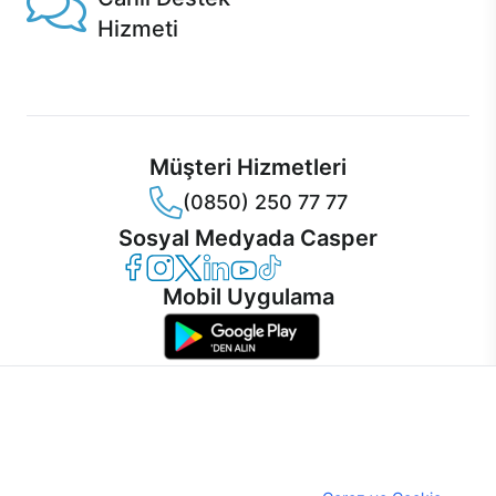
Hizmeti
Ürünlerinizle ilgili Casper Canlı Destek hizmeti her daim
sizinle.
Müşteri Hizmetleri
(0850) 250 77 77
Sosyal Medyada Casper
Casper Facebook
Casper Instagram
Casper Twitter
Casper LinkedIn
Casper YouTube
Casper TikTok
Mobil Uygulama
İnternet sitemizden en verimli şekilde faydalanabilmeniz ve
kullanıcı deneyimini geliştirebilmek için internet sitemizde
© 2021 - 2026 Casper Bilgisayar Sistemleri A.Ş. Tüm Hakları Saklıdır
çerezler kullanılmaktadır. Çerez kullanımını kabul edebilir,
KVKK
ayarlarınızdan çerezleri silebilir veya engelleyebilirsiniz.
Çerez Politikası