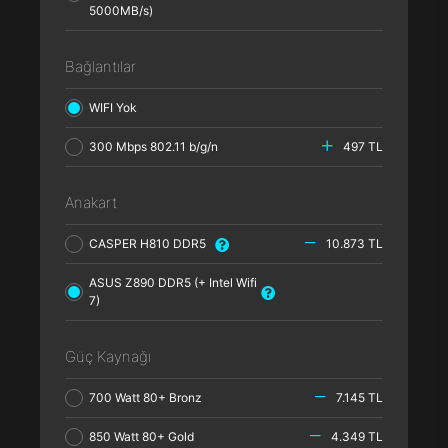
5000MB/s)
Bağlantılar
WIFI Yok
300 Mbps 802.11 b/g/n
497 TL
Anakart
CASPER H810 DDR5
10.873 TL
ASUS Z890 DDR5 (+ Intel Wifi
7)
Güç Kaynağı
700 Watt 80+ Bronz
7.145 TL
850 Watt 80+ Gold
4.349 TL