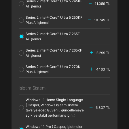
Series 2 Intel® Core™ Ultra 5 245KF
11.059 TL
AI işlemci
Series 2 Intel® Core™ Ultra 5 250KF
10.749 TL
Plus Ai işlemci
Series 2 Intel® Core™ Ultra 7 265F
Ai işlemci
Series 2 Intel® Core™ Ultra 7 265KF
2.299 TL
Ai işlemci
Series 2 Intel® Core™ Ultra 7 270K
4.163 TL
Plus Ai işlemci
İşletim Sistemi
Windows 11 Home Single Language
( Casper, Windows işletim sistemi
6.337 TL
tavsiye eder. Güvenli, güncellemeye
açık ve stabil performans için. )
Windows 11 Pro ( Casper, işletmeler