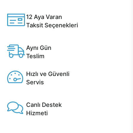
Casper ürünlerini satın alırken ihtiyacınıza göre
özelleştirebilirsiniz.
12 Aya Varan
Taksit Seçenekleri
Anlaşmalı kredi kartlarına 12 aya varan taksit seçenekleri
Casper'da.
Aynı Gün
Teslim
Seçili ürünlerde Aynı Gün Teslim!
Hızlı ve Güvenli
Servis
1 Saatte servis, Jet servis ve Turbo servis seçenekleri
Casper'da!
Canlı Destek
Hizmeti
Ürünlerinizle ilgili Casper Canlı Destek hizmeti her daim
sizinle.