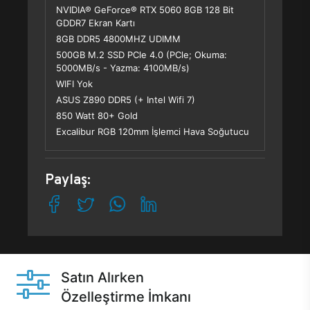
NVIDIA® GeForce® RTX 5060 8GB 128 Bit
GDDR7 Ekran Kartı
8GB DDR5 4800MHZ UDIMM
500GB M.2 SSD PCle 4.0 (PCle; Okuma:
5000MB/s - Yazma: 4100MB/s)
WIFI Yok
ASUS Z890 DDR5 (+ Intel Wifi 7)
850 Watt 80+ Gold
Excalibur RGB 120mm İşlemci Hava Soğutucu
Paylaş:
Satın Alırken
Özelleştirme İmkanı