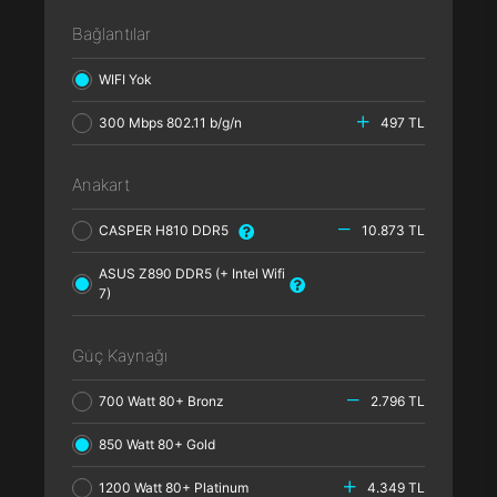
Bağlantılar
WIFI Yok
300 Mbps 802.11 b/g/n
497 TL
Anakart
CASPER H810 DDR5
10.873 TL
ASUS Z890 DDR5 (+ Intel Wifi
7)
Güç Kaynağı
700 Watt 80+ Bronz
2.796 TL
850 Watt 80+ Gold
1200 Watt 80+ Platinum
4.349 TL