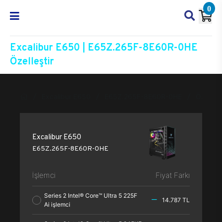
0
Excalibur E650 | E65Z.265F-8E60R-0HE
Özelleştir
Excalibur E650
E65Z.265F-8E60R-0HE
Özelleşt
Excalibur E650
E65Z.265F-8E60R-0HE
İşlemci
Fiyat Farkı
Series 2 Intel® Core™ Ultra 5 225F
14.787 TL
Ai işlemci