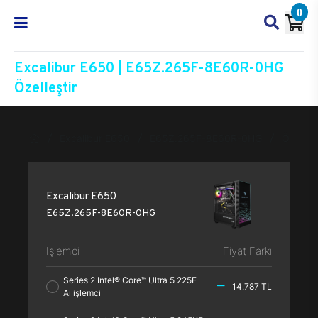
0
Excalibur E650 | E65Z.265F-8E60R-0HG
Özelleştir
Excalibur E650
E65Z.265F-8E60R-0HG
Özelleşt
Excalibur E650
E65Z.265F-8E60R-0HG
İşlemci
Fiyat Farkı
Series 2 Intel® Core™ Ultra 5 225F
14.787 TL
Ai işlemci