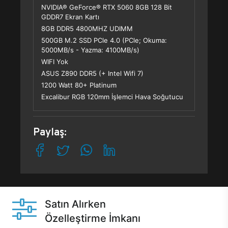
NVIDIA® GeForce® RTX 5060 8GB 128 Bit
GDDR7 Ekran Kartı
8GB DDR5 4800MHZ UDIMM
500GB M.2 SSD PCle 4.0 (PCle; Okuma:
5000MB/s - Yazma: 4100MB/s)
WIFI Yok
ASUS Z890 DDR5 (+ Intel Wifi 7)
1200 Watt 80+ Platinum
Excalibur RGB 120mm İşlemci Hava Soğutucu
Paylaş:
Satın Alırken
Özelleştirme İmkanı