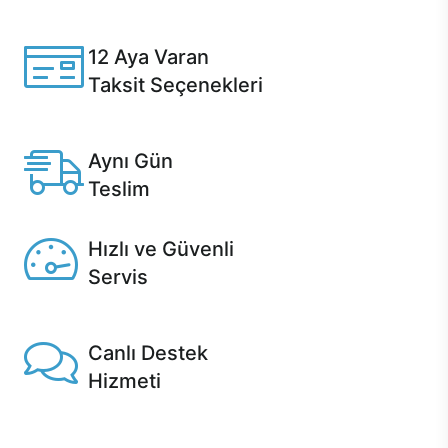
Casper ürünlerini satın alırken ihtiyacınıza göre
özelleştirebilirsiniz.
12 Aya Varan
Taksit Seçenekleri
Anlaşmalı kredi kartlarına 12 aya varan taksit seçenekleri
Casper'da.
Aynı Gün
Teslim
Seçili ürünlerde Aynı Gün Teslim!
Hızlı ve Güvenli
Servis
1 Saatte servis, Jet servis ve Turbo servis seçenekleri
Casper'da!
Canlı Destek
Hizmeti
Ürünlerinizle ilgili Casper Canlı Destek hizmeti her daim
sizinle.