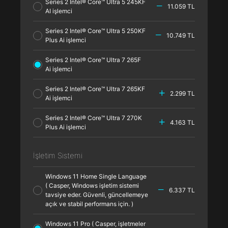
Series 2 Intel® Core™ Ultra 5 245KF
11.059 TL
AI işlemci
Series 2 Intel® Core™ Ultra 5 250KF
10.749 TL
Plus Ai işlemci
Series 2 Intel® Core™ Ultra 7 265F
Ai işlemci
Series 2 Intel® Core™ Ultra 7 265KF
2.299 TL
Ai işlemci
Series 2 Intel® Core™ Ultra 7 270K
4.163 TL
Plus Ai işlemci
İşletim Sistemi
Windows 11 Home Single Language
( Casper, Windows işletim sistemi
6.337 TL
tavsiye eder. Güvenli, güncellemeye
açık ve stabil performans için. )
Windows 11 Pro ( Casper, işletmeler