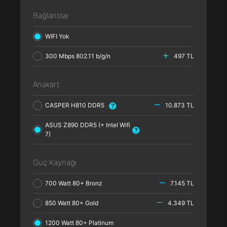
Bağlantılar
WIFI Yok
300 Mbps 802.11 b/g/n
497 TL
Anakart
CASPER H810 DDR5
10.873 TL
ASUS Z890 DDR5 (+ Intel Wifi
7)
Güç Kaynağı
700 Watt 80+ Bronz
7.145 TL
850 Watt 80+ Gold
4.349 TL
1200 Watt 80+ Platinum