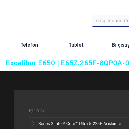
Telefon
Tablet
Bilgisa
Excalibur E650 | E65Z.265F-8QP0A-0F
Anasayfa
Excalibur E650
E65Z.265F-8QP0A-0FE
İşlemci
Series 2 Intel® Core™ Ultra 5 225F Ai işlemci