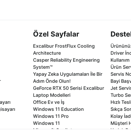
2 aya varan
Seçili ürünlerde Aynı Gün Teslim!
1 Saatte servis,
.
seçenekleri Ca
Özel Sayfalar
Deste
Excalibur FrostFlux Cooling
Ürününüz
Architecture
Driver İn
Casper Reliability Engineering
Kullanım 
System™
Ürün Serv
Yapay Zeka Uygulamaları İle Bir
Servis No
r
Adım Önde Olun!
Bayi Baş
GeForce RTX 50 Serisi Excalibur
Jet Servi
Laptop Modelleri
Turbo Se
ayarı
Office Ev ve İş
Hızlı Tes
isayarı
Windows 11 Education
Sıkça Sor
Windows 11 Pro
Kolay İad
Windows 11
Müşteri H
Microsoft Copilot
Yedek Pa