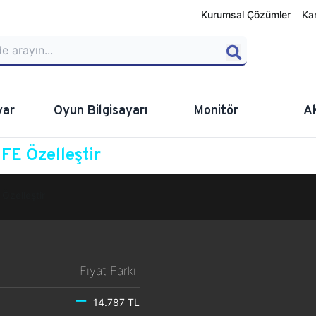
Kurumsal Çözümler
Ka
yar
Oyun Bilgisayarı
Monitör
A
E Özelleştir
Özelleştir
Fiyat Farkı
14.787 TL