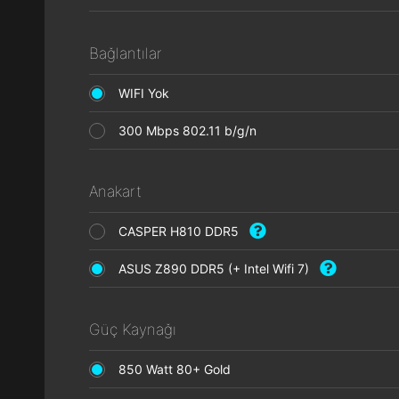
Bağlantılar
WIFI Yok
300 Mbps 802.11 b/g/n
Anakart
CASPER H810 DDR5
ASUS Z890 DDR5 (+ Intel Wifi 7)
Güç Kaynağı
850 Watt 80+ Gold