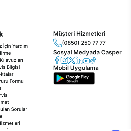
 Jet servis ve Turbo servis
Ürünlerinizle ilgili Casper Canlı Destek
sper'da!
hizmeti her daim sizinle.
k
Müşteri Hizmetleri
(0850) 250 77 77
 İçin Yardım
Sosyal Medyada Casper
dirme
Casper Facebook
Casper Instagram
Casper Twitter
Casper LinkedIn
Casper YouTube
Casper TikTok
Kılavuzları
is Bilgisi
Mobil Uygulama
ktaları
vuru Formu
s
rvis
limat
ulan Sorular
e
izmetleri
rçalar