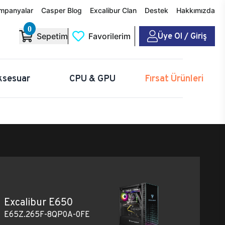
mpanyalar
Casper Blog
Excalibur Clan
Destek
Hakkımızda
0
Üye Ol / Giriş
Sepetim
Favorilerim
ksesuar
CPU & GPU
Fırsat Ürünleri
Excalibur E650
E65Z.265F-8QP0A-0FE