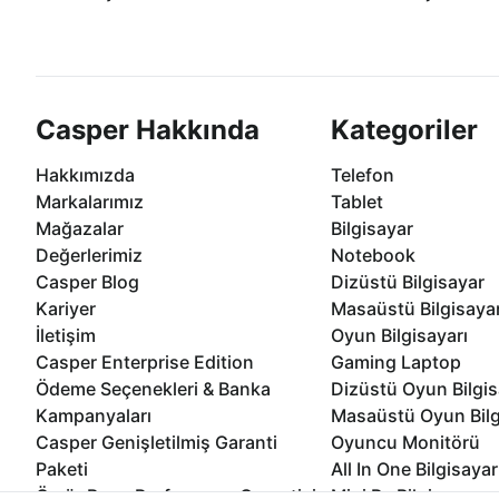
Casper ürünlerini satın alırken ihtiyacınıza
Anlaşmalı kredi kartlarına 1
göre özelleştirebilirsiniz.
taksit seçenekleri Casper'da
Casper Hakkında
Kategoriler
Hakkımızda
Telefon
Markalarımız
Tablet
Mağazalar
Bilgisayar
Değerlerimiz
Notebook
Casper Blog
Dizüstü Bilgisayar
Kariyer
Masaüstü Bilgisaya
İletişim
Oyun Bilgisayarı
Casper Enterprise Edition
Gaming Laptop
Ödeme Seçenekleri & Banka
Dizüstü Oyun Bilgis
Kampanyaları
Masaüstü Oyun Bilg
Casper Genişletilmiş Garanti
Oyuncu Monitörü
Paketi
All In One Bilgisayar
Ömür Boyu Performans Garantisi
Mini Pc Bilgisayar