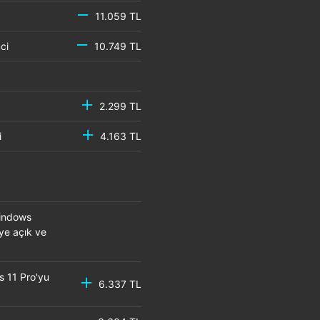
11.059 TL
emci
10.749 TL
2.299 TL
mci
4.163 TL
Windows
eye açık ve
s 11 Pro'yu
6.337 TL