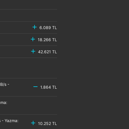
6.089 TL
18.266 TL
42.621 TL
B/s -
1.864 TL
zma:
 - Yazma:
10.252 TL