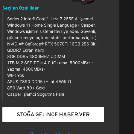
Seçilen Özellikler
Series 2 Intel® Core™ Ultra 7 265F Ai işlemci
Windows 11 Home Single Language ( Casper,
Windows işletim sistemi tavsiye eder. Güvenli,
güncellemeye açık ve stabil performans için. )
NVIDIA® GeForce® RTX 5070TI 16GB 256 Bit
GDDR7 Ekran Kartı
8GB DDR5 4800MHZ UDIMM
1TB M.2 SSD PCle 4.0 (Okuma: 5000MB/s -
Yazma: 4500MB/s)
WIFI Yok
ASUS Z890 DDR5 (+ Intel Wifi 7)
850 Watt 80+ Gold
Casper İşlemci Soğutma Fanı
STOĞA GELİNCE HABER VER