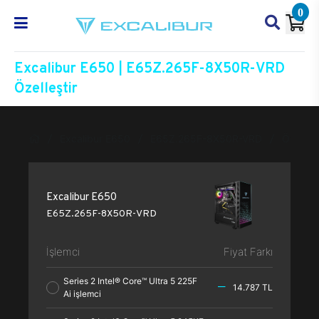
0
Excalibur E650 | E65Z.265F-8X50R-VRD
Özelleştir
Excalibur E650
E65Z.265F-8X50R-VRD
Özelleşt
Excalibur E650
E65Z.265F-8X50R-VRD
İşlemci
Fiyat Farkı
Series 2 Intel® Core™ Ultra 5 225F
14.787 TL
Ai işlemci