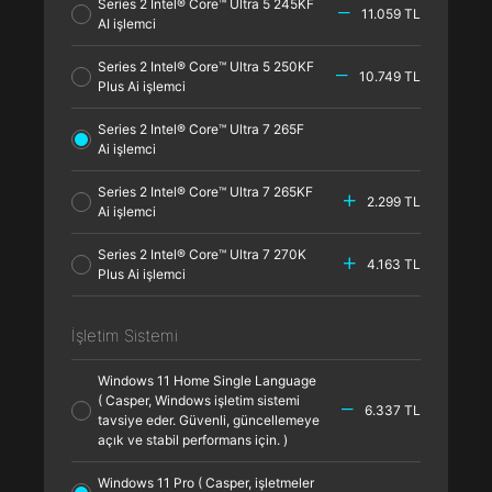
Series 2 Intel® Core™ Ultra 5 245KF
11.059 TL
AI işlemci
Series 2 Intel® Core™ Ultra 5 250KF
10.749 TL
Plus Ai işlemci
Series 2 Intel® Core™ Ultra 7 265F
Ai işlemci
Series 2 Intel® Core™ Ultra 7 265KF
2.299 TL
Ai işlemci
Series 2 Intel® Core™ Ultra 7 270K
4.163 TL
Plus Ai işlemci
İşletim Sistemi
Windows 11 Home Single Language
( Casper, Windows işletim sistemi
6.337 TL
tavsiye eder. Güvenli, güncellemeye
açık ve stabil performans için. )
Windows 11 Pro ( Casper, işletmeler