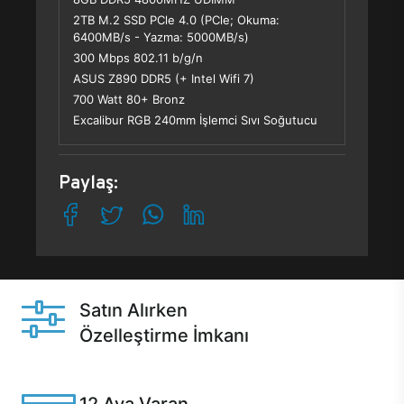
2TB M.2 SSD PCle 4.0 (PCle; Okuma:
6400MB/s - Yazma: 5000MB/s)
300 Mbps 802.11 b/g/n
ASUS Z890 DDR5 (+ Intel Wifi 7)
700 Watt 80+ Bronz
Excalibur RGB 240mm İşlemci Sıvı Soğutucu
Paylaş:
Satın Alırken
Özelleştirme İmkanı
Casper ürünlerini satın alırken ihtiyacınıza göre
özelleştirebilirsiniz.