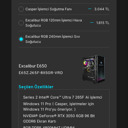
Casper İşlemci Soğutma Fanı
3.044 TL
Excalibur RGB 120mm İşlemci Hava
1.615 TL
Soğutucu
Excalibur RGB 240mm İşlemci Sıvı
Soğutucu
Excalibur E650
E65Z.265F-8X50R-VRD
Seçilen Özellikler
Series 2 Intel® Core™ Ultra 7 265F Ai işlemci
Windows 11 Pro ( Casper, işletmeler için
Windows 11 Pro'yu öneriyor. )
NVIDIA® GeForce® RTX 3050 6GB 96 Bit
GDDR6 Ekran Kartı
8GB DDR5 4800MHZ UDIMM