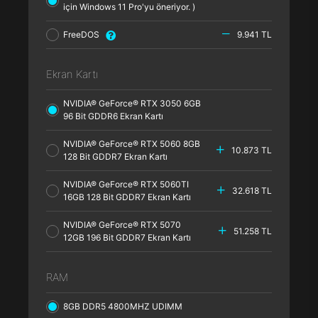
için Windows 11 Pro'yu öneriyor. )
FreeDOS
9.941 TL
Ekran Kartı
NVIDIA® GeForce® RTX 3050 6GB
96 Bit GDDR6 Ekran Kartı
NVIDIA® GeForce® RTX 5060 8GB
10.873 TL
128 Bit GDDR7 Ekran Kartı
NVIDIA® GeForce® RTX 5060TI
32.618 TL
16GB 128 Bit GDDR7 Ekran Kartı
NVIDIA® GeForce® RTX 5070
51.258 TL
12GB 196 Bit GDDR7 Ekran Kartı
RAM
8GB DDR5 4800MHZ UDIMM