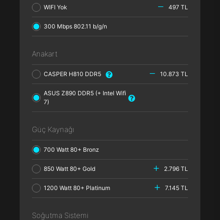
WIFI Yok
497 TL
300 Mbps 802.11 b/g/n
Anakart
CASPER H810 DDR5
10.873 TL
ASUS Z890 DDR5 (+ Intel Wifi
7)
Güç Kaynağı
700 Watt 80+ Bronz
850 Watt 80+ Gold
2.796 TL
1200 Watt 80+ Platinum
7.145 TL
Soğutma Sistemi