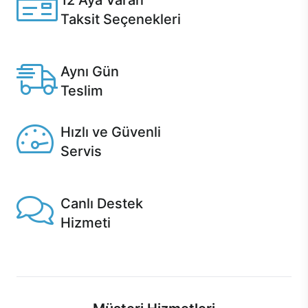
12 Aya Varan
Taksit Seçenekleri
Anlaşmalı kredi kartlarına 12 aya varan taksit seçenekleri
Casper'da.
Aynı Gün
Teslim
Seçili ürünlerde Aynı Gün Teslim!
Hızlı ve Güvenli
Servis
1 Saatte servis, Jet servis ve Turbo servis seçenekleri
Casper'da!
Canlı Destek
Hizmeti
Ürünlerinizle ilgili Casper Canlı Destek hizmeti her daim
sizinle.