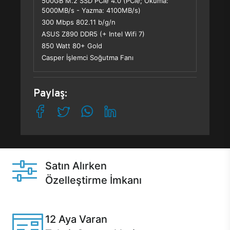
500GB M.2 SSD PCle 4.0 (PCle; Okuma:
5000MB/s - Yazma: 4100MB/s)
300 Mbps 802.11 b/g/n
ASUS Z890 DDR5 (+ Intel Wifi 7)
850 Watt 80+ Gold
Casper İşlemci Soğutma Fanı
Paylaş:
Satın Alırken
Özelleştirme İmkanı
Casper ürünlerini satın alırken ihtiyacınıza göre
özelleştirebilirsiniz.
12 Aya Varan