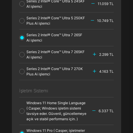
Series 2 Intel® Core™ Ultra 5 245KF
11.059 TL
AI işlemci
Series 2 Intel® Core™ Ultra 5 250KF
10.749 TL
Plus Ai işlemci
Series 2 Intel® Core™ Ultra 7 265F
Ai işlemci
Series 2 Intel® Core™ Ultra 7 265KF
2.299 TL
Ai işlemci
Series 2 Intel® Core™ Ultra 7 270K
4.163 TL
Plus Ai işlemci
İşletim Sistemi
Windows 11 Home Single Language
( Casper, Windows işletim sistemi
6.337 TL
tavsiye eder. Güvenli, güncellemeye
açık ve stabil performans için. )
Windows 11 Pro ( Casper, işletmeler