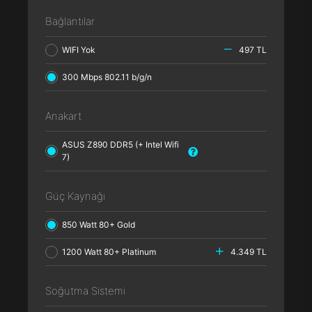
Bağlantılar
WIFI Yok
497 TL
300 Mbps 802.11 b/g/n
Anakart
ASUS Z890 DDR5 (+ Intel Wifi
7)
Güç Kaynağı
850 Watt 80+ Gold
1200 Watt 80+ Platinum
4.349 TL
Soğutma Sistemi