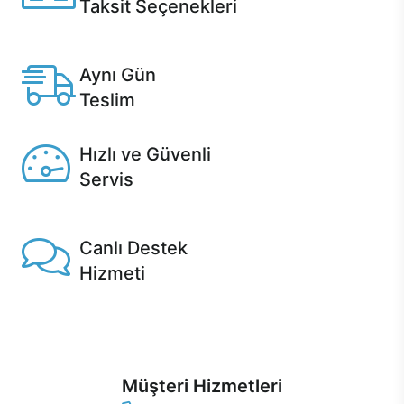
Taksit Seçenekleri
Anlaşmalı kredi kartlarına 12 aya varan taksit seçenekleri
Casper'da.
Aynı Gün
Teslim
Seçili ürünlerde Aynı Gün Teslim!
Hızlı ve Güvenli
Servis
1 Saatte servis, Jet servis ve Turbo servis seçenekleri
Casper'da!
Canlı Destek
Hizmeti
Ürünlerinizle ilgili Casper Canlı Destek hizmeti her daim
sizinle.
Müşteri Hizmetleri