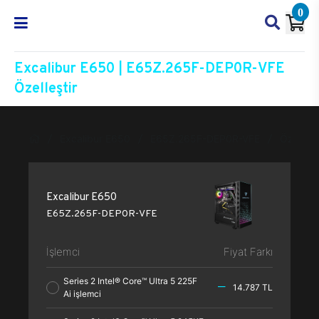
0
Excalibur E650 | E65Z.265F-DEP0R-VFE
Özelleştir
Excalibur E650
E65Z.265F-DEP0R-VFE
Özelleşti
Excalibur E650
E65Z.265F-DEP0R-VFE
İşlemci
Fiyat Farkı
Series 2 Intel® Core™ Ultra 5 225F
14.787 TL
Ai işlemci