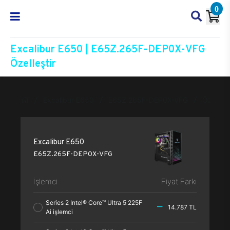
0
Excalibur E650 | E65Z.265F-DEP0X-VFG
Özelleştir
Excalibur E650
E65Z.265F-DEP0X-VFG
Özelleşt
Excalibur E650
E65Z.265F-DEP0X-VFG
İşlemci
Fiyat Farkı
Series 2 Intel® Core™ Ultra 5 225F
14.787 TL
Ai işlemci