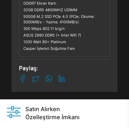
GDDR7 Ekran Kartı
32GB DDR5 4800MHZ UDIMM
500GB M.2 SSD PCle 4.0 (PCle; Okuma:
5000MB/s - Yazma: 4100MB/s)
300 Mbps 802.11 b/g/n
ASUS Z890 DDR5 (+ Intel Wifi 7)
1200 Watt 80+ Platinum
Casper İşlemci Soğutma Fanı
Paylaş:
Satın Alırken
Özelleştirme İmkanı
Casper ürünlerini satın alırken ihtiyacınıza göre
özelleştirebilirsiniz.