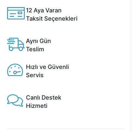
12 Aya Varan
Taksit Seçenekleri
Anlaşmalı kredi kartlarına 12 aya varan taksit seçenekleri
Casper'da.
Aynı Gün
Teslim
Seçili ürünlerde Aynı Gün Teslim!
Hızlı ve Güvenli
Servis
1 Saatte servis, Jet servis ve Turbo servis seçenekleri
Casper'da!
Canlı Destek
Hizmeti
Ürünlerinizle ilgili Casper Canlı Destek hizmeti her daim
sizinle.