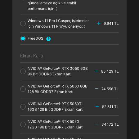
güncellemeye açık ve stabil
performans için. )
Windows 11 Pro ( Casper, işletmeler
9.941 TL
için Windows 11 Pro'yu öneriyor. )
FreeDOS
Ekran Kartı
NVIDIA® GeForce® RTX 3050 6GB
85.429 TL
96 Bit GDDR6 Ekran Kartı
NVIDIA® GeForce® RTX 5060 8GB
74.556 TL
128 Bit GDDR7 Ekran Kartı
NVIDIA® GeForce® RTX 5060TI
52.811 TL
16GB 128 Bit GDDR7 Ekran Kartı
NVIDIA® GeForce® RTX 5070
34.172 TL
12GB 196 Bit GDDR7 Ekran Kartı