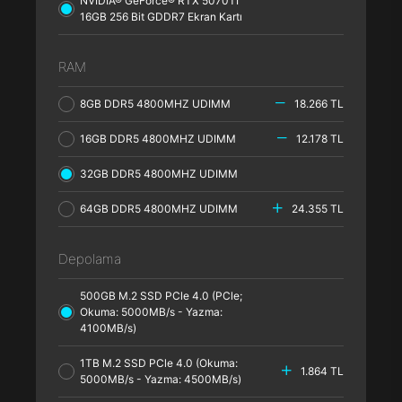
NVIDIA® GeForce® RTX 5070TI
16GB 256 Bit GDDR7 Ekran Kartı
RAM
8GB DDR5 4800MHZ UDIMM
18.266 TL
16GB DDR5 4800MHZ UDIMM
12.178 TL
32GB DDR5 4800MHZ UDIMM
64GB DDR5 4800MHZ UDIMM
24.355 TL
Depolama
500GB M.2 SSD PCle 4.0 (PCle;
Okuma: 5000MB/s - Yazma:
4100MB/s)
1TB M.2 SSD PCle 4.0 (Okuma:
1.864 TL
5000MB/s - Yazma: 4500MB/s)