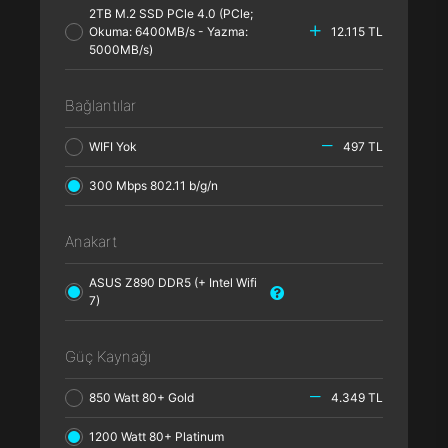
2TB M.2 SSD PCle 4.0 (PCle;
Okuma: 6400MB/s - Yazma:
12.115 TL
5000MB/s)
Bağlantılar
WIFI Yok
497 TL
300 Mbps 802.11 b/g/n
Anakart
ASUS Z890 DDR5 (+ Intel Wifi
7)
Güç Kaynağı
850 Watt 80+ Gold
4.349 TL
1200 Watt 80+ Platinum