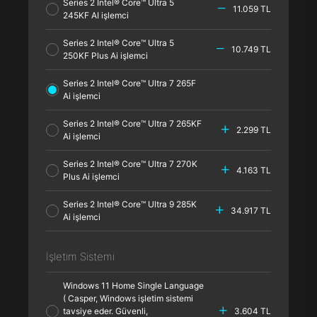
Series 2 Intel® Core™ Ultra 5
11.059 TL
245KF AI işlemci
Series 2 Intel® Core™ Ultra 5
10.749 TL
250KF Plus Ai işlemci
Series 2 Intel® Core™ Ultra 7 265F
Ai işlemci
Series 2 Intel® Core™ Ultra 7 265KF
2.299 TL
Ai işlemci
Series 2 Intel® Core™ Ultra 7 270K
4.163 TL
Plus Ai işlemci
Series 2 Intel® Core™ Ultra 9 285K
34.917 TL
Ai işlemci
İşletim Sistemi
Windows 11 Home Single Language
( Casper, Windows işletim sistemi
tavsiye eder. Güvenli,
3.604 TL