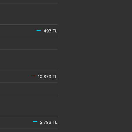
497 TL
10.873 TL
2.796 TL