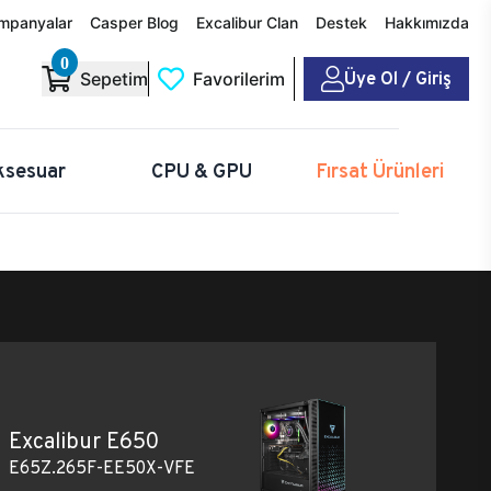
mpanyalar
Casper Blog
Excalibur Clan
Destek
Hakkımızda
0
Üye Ol / Giriş
Sepetim
Favorilerim
ksesuar
CPU & GPU
Fırsat Ürünleri
Excalibur E650
E65Z.265F-EE50X-VFE