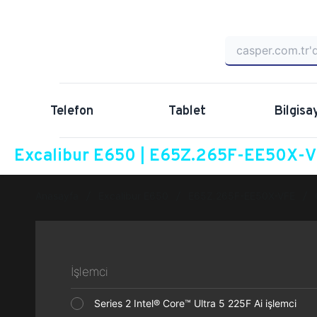
Telefon
Tablet
Bilgisa
Excalibur E650 | E65Z.265F-EE50X-VF
Anasayfa
Excalibur E650
E65Z.265F-EE50X-VFE
İşlemci
Series 2 Intel® Core™ Ultra 5 225F Ai işlemci