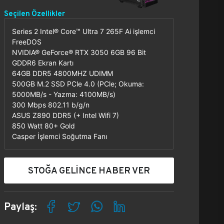
Seçilen Özellikler
Series 2 Intel® Core™ Ultra 7 265F Ai işlemci
FreeDOS
NVIDIA® GeForce® RTX 3050 6GB 96 Bit
GDDR6 Ekran Kartı
64GB DDR5 4800MHZ UDIMM
500GB M.2 SSD PCle 4.0 (PCle; Okuma:
5000MB/s - Yazma: 4100MB/s)
300 Mbps 802.11 b/g/n
ASUS Z890 DDR5 (+ Intel Wifi 7)
850 Watt 80+ Gold
Casper İşlemci Soğutma Fanı
STOĞA GELİNCE HABER VER
Paylaş: