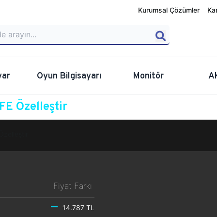
Kurumsal Çözümler
Ka
yar
Oyun Bilgisayarı
Monitör
A
E Özelleştir
Özelleştir
Fiyat Farkı
14.787 TL