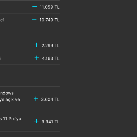
11.059 TL
emci
10.749 TL
2.299 TL
mci
4.163 TL
Windows
eye açık ve
3.604 TL
s 11 Pro'yu
9.941 TL