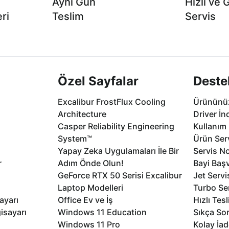
Aynı Gün
Hızlı ve 
ri
Teslim
Servis
2 aya varan
Seçili ürünlerde Aynı Gün Teslim!
1 Saatte servis,
.
seçenekleri Ca
Özel Sayfalar
Deste
Excalibur FrostFlux Cooling
Ürününüz
Architecture
Driver İn
Casper Reliability Engineering
Kullanım 
System™
Ürün Serv
Yapay Zeka Uygulamaları İle Bir
Servis No
r
Adım Önde Olun!
Bayi Baş
GeForce RTX 50 Serisi Excalibur
Jet Servi
Laptop Modelleri
Turbo Se
ayarı
Office Ev ve İş
Hızlı Tes
isayarı
Windows 11 Education
Sıkça Sor
Windows 11 Pro
Kolay İad