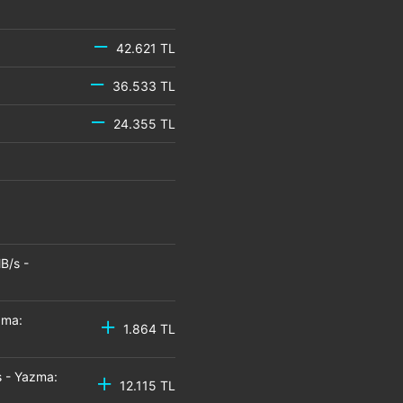
42.621 TL
36.533 TL
24.355 TL
B/s -
zma:
1.864 TL
 - Yazma:
12.115 TL