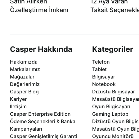
Satın Alırken
12 Aya Varan
Özelleştirme İmkanı
Taksit Seçenekle
Casper ürünlerini satın alırken ihtiyacınıza
Anlaşmalı kredi kartlarına 1
göre özelleştirebilirsiniz.
taksit seçenekleri Casper'da
Casper Hakkında
Kategoriler
Hakkımızda
Telefon
Markalarımız
Tablet
Mağazalar
Bilgisayar
Değerlerimiz
Notebook
Casper Blog
Dizüstü Bilgisayar
Kariyer
Masaüstü Bilgisaya
İletişim
Oyun Bilgisayarı
Casper Enterprise Edition
Gaming Laptop
Ödeme Seçenekleri & Banka
Dizüstü Oyun Bilgis
Kampanyaları
Masaüstü Oyun Bilg
Casper Genişletilmiş Garanti
Oyuncu Monitörü