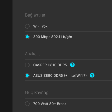
Bağlantılar
WIFI Yok
300 Mbps 802.11 b/g/n
Anakart
CASPER H810 DDR5
ASUS Z890 DDR5 (+ Intel Wifi 7)
Güç Kaynağı
700 Watt 80+ Bronz