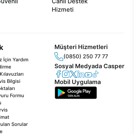
Güvenli
Canlı Destek
Hizmeti
 Jet servis ve Turbo servis
Ürünlerinizle ilgili Casper Canlı Destek
sper'da!
hizmeti her daim sizinle.
k
Müşteri Hizmetleri
(0850) 250 77 77
 İçin Yardım
Sosyal Medyada Casper
dirme
Casper Facebook
Casper Instagram
Casper Twitter
Casper LinkedIn
Casper YouTube
Casper TikTok
Kılavuzları
is Bilgisi
Mobil Uygulama
ktaları
vuru Formu
s
rvis
limat
ulan Sorular
e