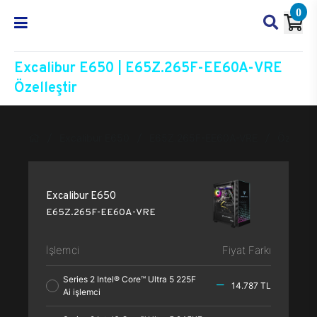
0
Excalibur E650 | E65Z.265F-EE60A-VRE
Özelleştir
Excalibur E650
E65Z.265F-EE60A-VRE
Özelleşti
Excalibur E650
E65Z.265F-EE60A-VRE
İşlemci
Fiyat Farkı
Series 2 Intel® Core™ Ultra 5 225F
14.787 TL
Ai işlemci