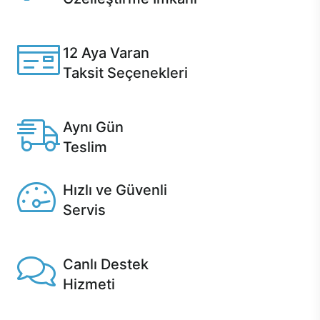
Casper ürünlerini satın alırken ihtiyacınıza göre
özelleştirebilirsiniz.
12 Aya Varan
Taksit Seçenekleri
Anlaşmalı kredi kartlarına 12 aya varan taksit seçenekleri
Casper'da.
Aynı Gün
Teslim
Seçili ürünlerde Aynı Gün Teslim!
Hızlı ve Güvenli
Servis
1 Saatte servis, Jet servis ve Turbo servis seçenekleri
Casper'da!
Canlı Destek
Hizmeti
Ürünlerinizle ilgili Casper Canlı Destek hizmeti her daim
sizinle.