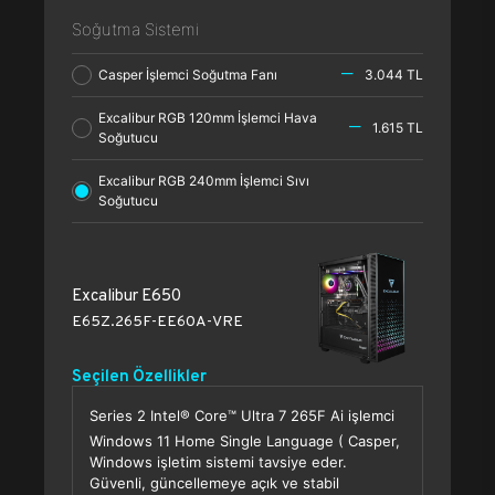
Soğutma Sistemi
Casper İşlemci Soğutma Fanı
3.044 TL
Excalibur RGB 120mm İşlemci Hava
1.615 TL
Soğutucu
Excalibur RGB 240mm İşlemci Sıvı
Soğutucu
Excalibur E650
E65Z.265F-EE60A-VRE
Seçilen Özellikler
Series 2 Intel® Core™ Ultra 7 265F Ai işlemci
Windows 11 Home Single Language ( Casper,
Windows işletim sistemi tavsiye eder.
Güvenli, güncellemeye açık ve stabil