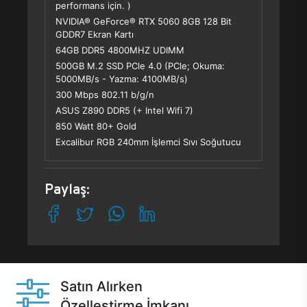
performans için. )
NVIDIA® GeForce® RTX 5060 8GB 128 Bit
GDDR7 Ekran Kartı
64GB DDR5 4800MHZ UDIMM
500GB M.2 SSD PCle 4.0 (PCle; Okuma:
5000MB/s - Yazma: 4100MB/s)
300 Mbps 802.11 b/g/n
ASUS Z890 DDR5 (+ Intel Wifi 7)
850 Watt 80+ Gold
Excalibur RGB 240mm İşlemci Sıvı Soğutucu
Paylaş:
Satın Alırken
Özelleştirme İmkanı