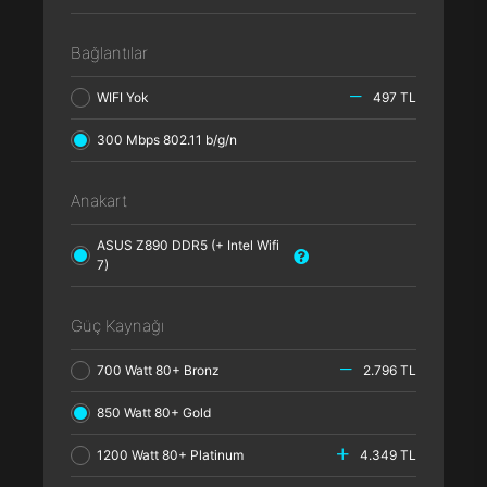
Bağlantılar
WIFI Yok
497 TL
300 Mbps 802.11 b/g/n
Anakart
ASUS Z890 DDR5 (+ Intel Wifi
7)
Güç Kaynağı
700 Watt 80+ Bronz
2.796 TL
850 Watt 80+ Gold
1200 Watt 80+ Platinum
4.349 TL