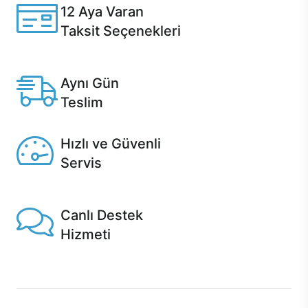
12 Aya Varan
Taksit Seçenekleri
Anlaşmalı kredi kartlarına 12 aya varan taksit seçenekleri
Casper'da.
Aynı Gün
Teslim
Seçili ürünlerde Aynı Gün Teslim!
Hızlı ve Güvenli
Servis
1 Saatte servis, Jet servis ve Turbo servis seçenekleri
Casper'da!
Canlı Destek
Hizmeti
Ürünlerinizle ilgili Casper Canlı Destek hizmeti her daim
sizinle.