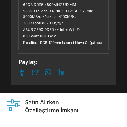
64GB DDR5 4800MHZ UDIMM
500GB M.2 SSD PCle 4.0 (PCle; Okuma:
5000MB/s - Yazma: 4100MB/s)
300 Mbps 802.11 b/g/n
ASUS Z890 DDR5 (+ Intel Wifi 7)
850 Watt 80+ Gold
Excalibur RGB 120mm İşlemci Hava Soğutucu
Paylaş:
Satın Alırken
Özelleştirme İmkanı
Casper ürünlerini satın alırken ihtiyacınıza göre
özelleştirebilirsiniz.