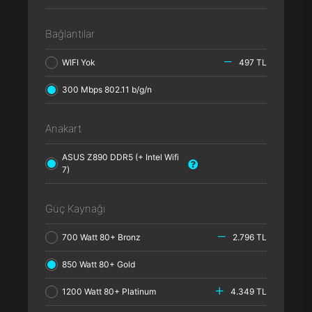
Bağlantılar
WIFI Yok
497 TL
300 Mbps 802.11 b/g/n
Anakart
ASUS Z890 DDR5 (+ Intel Wifi
7)
Güç Kaynağı
700 Watt 80+ Bronz
2.796 TL
850 Watt 80+ Gold
1200 Watt 80+ Platinum
4.349 TL