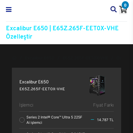
0
Excalibur E650 | E65Z.265F-EET0X-VHE
Özelleştir
Excalibur E650
E65Z.265F-EET0X-VHE
Özelleşti
Excalibur E650
E65Z.265F-EET0X-VHE
İşlemci
Fiyat Farkı
Series 2 Intel® Core™ Ultra 5 225F
14.787 TL
Ai işlemci