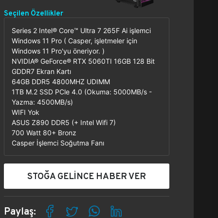
Seçilen Özellikler
Series 2 Intel® Core™ Ultra 7 265F Ai işlemci
Windows 11 Pro ( Casper, işletmeler için
Windows 11 Pro'yu öneriyor. )
NVIDIA® GeForce® RTX 5060TI 16GB 128 Bit
GDDR7 Ekran Kartı
64GB DDR5 4800MHZ UDIMM
1TB M.2 SSD PCle 4.0 (Okuma: 5000MB/s -
Yazma: 4500MB/s)
WIFI Yok
ASUS Z890 DDR5 (+ Intel Wifi 7)
700 Watt 80+ Bronz
Casper İşlemci Soğutma Fanı
STOĞA GELİNCE HABER VER
Paylaş: