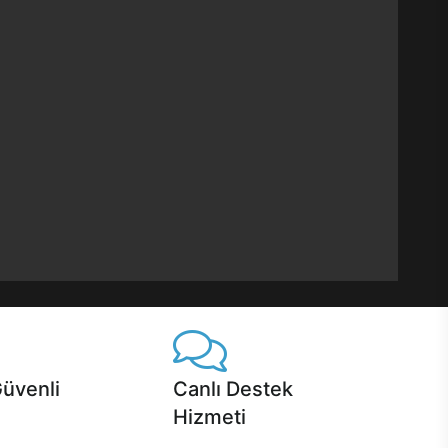
Güvenli
Canlı Destek
Hizmeti
 Jet servis ve Turbo servis
Ürünlerinizle ilgili Casper Canlı Destek