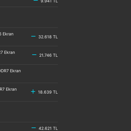
9.941 TL
6 Ekran
32.618 TL
7 Ekran
21.746 TL
DDR7 Ekran
R7 Ekran
18.639 TL
42.621 TL