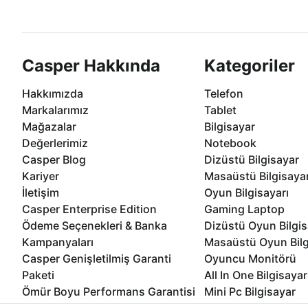
göre özelleştirebilirsiniz.
taksit seçenekleri Casper'da
Casper Hakkında
Kategoriler
Hakkımızda
Telefon
Markalarımız
Tablet
Mağazalar
Bilgisayar
Değerlerimiz
Notebook
Casper Blog
Dizüstü Bilgisayar
Kariyer
Masaüstü Bilgisaya
İletişim
Oyun Bilgisayarı
Casper Enterprise Edition
Gaming Laptop
Ödeme Seçenekleri & Banka
Dizüstü Oyun Bilgis
Kampanyaları
Masaüstü Oyun Bilg
Casper Genişletilmiş Garanti
Oyuncu Monitörü
Paketi
All In One Bilgisayar
Ömür Boyu Performans Garantisi
Mini Pc Bilgisayar