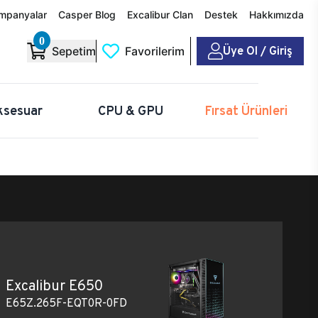
mpanyalar
Casper Blog
Excalibur Clan
Destek
Hakkımızda
0
Üye Ol / Giriş
Sepetim
Favorilerim
ksesuar
CPU & GPU
Fırsat Ürünleri
Excalibur E650
E65Z.265F-EQT0R-0FD