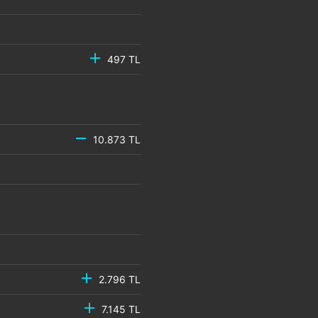
497 TL
10.873 TL
2.796 TL
7.145 TL