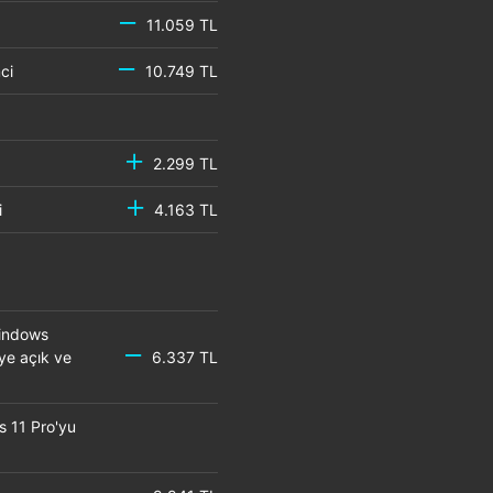
11.059 TL
emci
10.749 TL
2.299 TL
mci
4.163 TL
Windows
eye açık ve
6.337 TL
s 11 Pro'yu