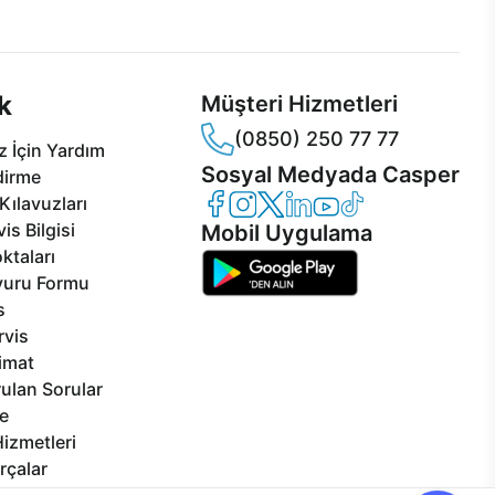
sper'da!
hizmeti her daim sizinle.
k
Müşteri Hizmetleri
(0850) 250 77 77
 İçin Yardım
Sosyal Medyada Casper
dirme
Casper Facebook
Casper Instagram
Casper Twitter
Casper LinkedIn
Casper YouTube
Casper TikTok
Kılavuzları
is Bilgisi
Mobil Uygulama
ktaları
vuru Formu
s
rvis
limat
ulan Sorular
e
izmetleri
rçalar