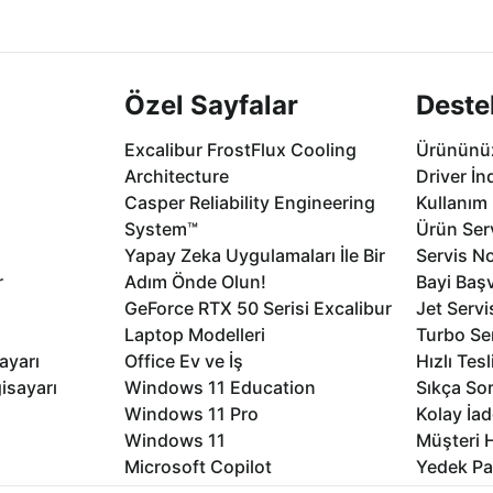
.
seçenekleri Ca
Özel Sayfalar
Deste
Excalibur FrostFlux Cooling
Ürününüz
Architecture
Driver İn
Casper Reliability Engineering
Kullanım 
System™
Ürün Serv
Yapay Zeka Uygulamaları İle Bir
Servis No
r
Adım Önde Olun!
Bayi Baş
GeForce RTX 50 Serisi Excalibur
Jet Servi
Laptop Modelleri
Turbo Se
ayarı
Office Ev ve İş
Hızlı Tes
isayarı
Windows 11 Education
Sıkça Sor
Windows 11 Pro
Kolay İad
Windows 11
Müşteri H
Microsoft Copilot
Yedek Pa