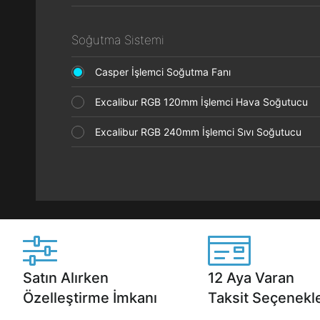
Soğutma Sistemi
Casper İşlemci Soğutma Fanı
Excalibur RGB 120mm İşlemci Hava Soğutucu
Excalibur RGB 240mm İşlemci Sıvı Soğutucu
Satın Alırken
12 Aya Varan
Özelleştirme İmkanı
Taksit Seçenekle
Casper ürünlerini satın alırken ihtiyacınıza
Anlaşmalı kredi kartlarına 1