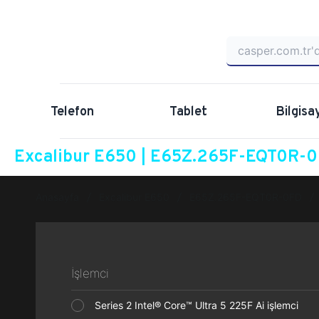
Telefon
Tablet
Bilgisa
Excalibur E650 | E65Z.265F-EQT0R-0F
Anasayfa
Excalibur E650
E65Z.265F-EQT0R-0FD
İşlemci
Series 2 Intel® Core™ Ultra 5 225F Ai işlemci