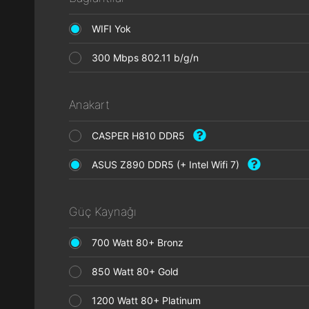
WIFI Yok
300 Mbps 802.11 b/g/n
Anakart
CASPER H810 DDR5
ASUS Z890 DDR5 (+ Intel Wifi 7)
Güç Kaynağı
700 Watt 80+ Bronz
850 Watt 80+ Gold
1200 Watt 80+ Platinum