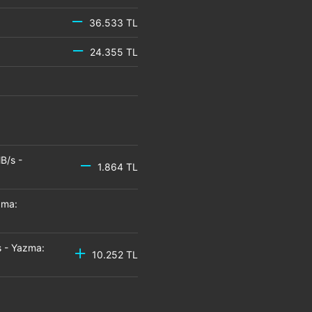
36.533 TL
24.355 TL
B/s -
1.864 TL
zma:
 - Yazma:
10.252 TL