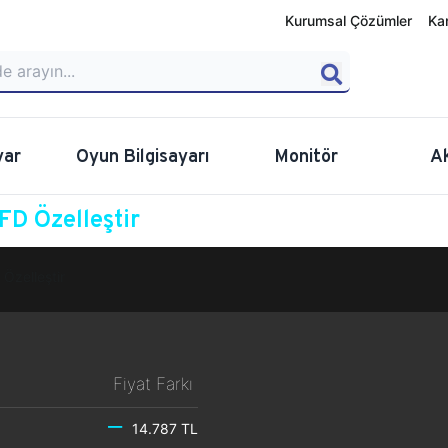
Kurumsal Çözümler
Ka
yar
Oyun Bilgisayarı
Monitör
A
D Özelleştir
Özelleştir
Fiyat Farkı
14.787 TL