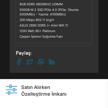
8GB DDR5 4800MHZ UDIMM
500GB M.2 SSD PCle 4.0 (PCle; Okuma:
5000MB/s - Yazma: 4100MB/s)
300 Mbps 802.11 b/g/n
ASUS Z890 DDR5 (+ Intel Wifi 7)
1200 Watt 80+ Platinum
Casper İşlemci Soğutma Fanı
Paylaş:
Satın Alırken
Özelleştirme İmkanı
Casper ürünlerini satın alırken ihtiyacınıza göre
özelleştirebilirsiniz.