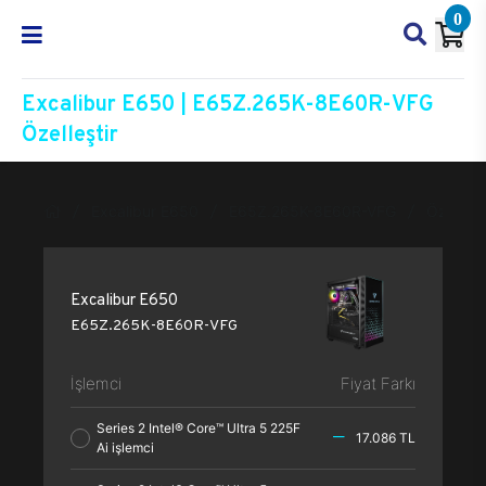
0
Excalibur E650 | E65Z.265K-8E60R-VFG
Özelleştir
Excalibur E650
E65Z.265K-8E60R-VFG
Özelleşti
Excalibur E650
E65Z.265K-8E60R-VFG
İşlemci
Fiyat Farkı
Series 2 Intel® Core™ Ultra 5 225F
17.086 TL
Ai işlemci