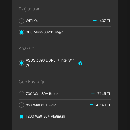
Bağlantılar
WIFI Yok
497 TL
300 Mbps 802.11 b/g/n
Anakart
ASUS Z890 DDR5 (+ Intel Wifi
7)
Güç Kaynağı
700 Watt 80+ Bronz
7.145 TL
850 Watt 80+ Gold
4.349 TL
1200 Watt 80+ Platinum