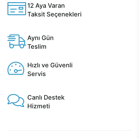
12 Aya Varan
Taksit Seçenekleri
Anlaşmalı kredi kartlarına 12 aya varan taksit seçenekleri
Casper'da.
Aynı Gün
Teslim
Seçili ürünlerde Aynı Gün Teslim!
Hızlı ve Güvenli
Servis
1 Saatte servis, Jet servis ve Turbo servis seçenekleri
Casper'da!
Canlı Destek
Hizmeti
Ürünlerinizle ilgili Casper Canlı Destek hizmeti her daim
sizinle.