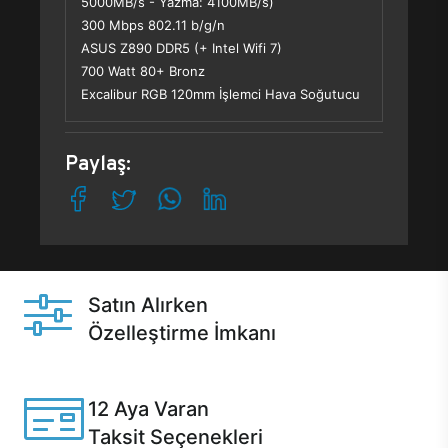
5000MB/s - Yazma: 4100MB/s)
300 Mbps 802.11 b/g/n
ASUS Z890 DDR5 (+ Intel Wifi 7)
700 Watt 80+ Bronz
Excalibur RGB 120mm İşlemci Hava Soğutucu
Paylaş:
Satın Alırken
Özelleştirme İmkanı
Casper ürünlerini satın alırken ihtiyacınıza göre
özelleştirebilirsiniz.
12 Aya Varan
Taksit Seçenekleri