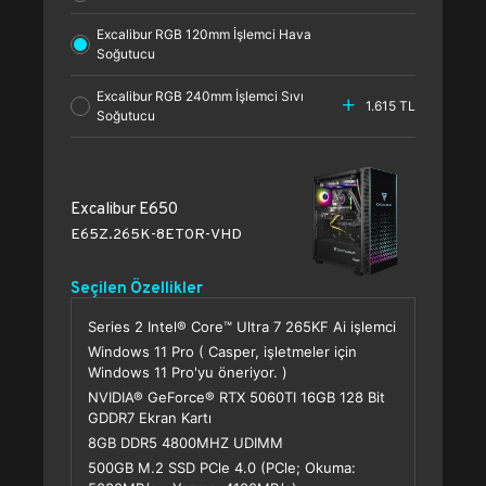
Excalibur RGB 120mm İşlemci Hava
Soğutucu
Excalibur RGB 240mm İşlemci Sıvı
1.615 TL
Soğutucu
Excalibur E650
E65Z.265K-8ET0R-VHD
Seçilen Özellikler
Series 2 Intel® Core™ Ultra 7 265KF Ai işlemci
Windows 11 Pro ( Casper, işletmeler için
Windows 11 Pro'yu öneriyor. )
NVIDIA® GeForce® RTX 5060TI 16GB 128 Bit
GDDR7 Ekran Kartı
8GB DDR5 4800MHZ UDIMM
500GB M.2 SSD PCle 4.0 (PCle; Okuma: