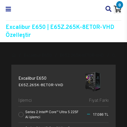
0
Excalibur E650 | E65Z.265K-8ET0R-VHD
Özelleştir
Excalibur E650
E65Z.265K-8ET0R-VHD
Özelleşt
Excalibur E650
E65Z.265K-8ET0R-VHD
İşlemci
Fiyat Farkı
Series 2 Intel® Core™ Ultra 5 225F
17.086 TL
Ai işlemci