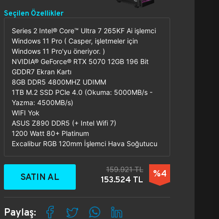
Seçilen Özellikler
Series 2 Intel® Core™ Ultra 7 265KF Ai işlemci
Windows 11 Pro ( Casper, işletmeler için
Windows 11 Pro'yu öneriyor. )
NVIDIA® GeForce® RTX 5070 12GB 196 Bit
GDDR7 Ekran Kartı
8GB DDR5 4800MHZ UDIMM
1TB M.2 SSD PCle 4.0 (Okuma: 5000MB/s -
Yazma: 4500MB/s)
WIFI Yok
ASUS Z890 DDR5 (+ Intel Wifi 7)
1200 Watt 80+ Platinum
Excalibur RGB 120mm İşlemci Hava Soğutucu
159.921 TL
%4
SATIN AL
153.524 TL
Paylaş: