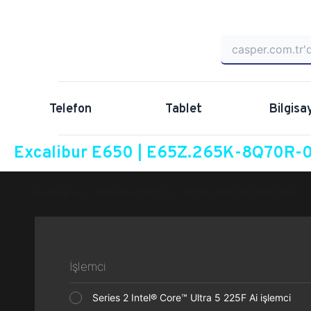
Telefon
Tablet
Bilgisa
Excalibur E650 | E65Z.265K-8Q70R-0
Anasayfa
Excalibur E650
E65Z.265K-8Q70R-0HG
İşlemci
Series 2 Intel® Core™ Ultra 5 225F Ai işlemci