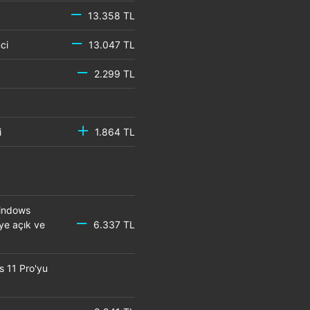
13.358 TL
emci
13.047 TL
2.299 TL
mci
1.864 TL
Windows
eye açık ve
6.337 TL
s 11 Pro'yu