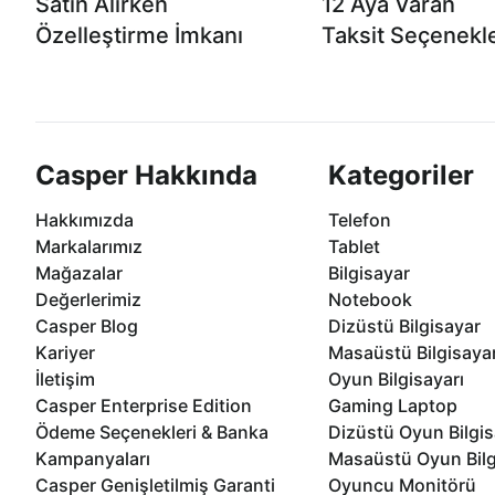
Satın Alırken
12 Aya Varan
Özelleştirme İmkanı
Taksit Seçenekle
Casper ürünlerini satın alırken ihtiyacınıza
Anlaşmalı kredi kartlarına 1
göre özelleştirebilirsiniz.
taksit seçenekleri Casper'da
Casper Hakkında
Kategoriler
Hakkımızda
Telefon
Markalarımız
Tablet
Mağazalar
Bilgisayar
Değerlerimiz
Notebook
Casper Blog
Dizüstü Bilgisayar
Kariyer
Masaüstü Bilgisaya
İletişim
Oyun Bilgisayarı
Casper Enterprise Edition
Gaming Laptop
Ödeme Seçenekleri & Banka
Dizüstü Oyun Bilgis
Kampanyaları
Masaüstü Oyun Bilg
Casper Genişletilmiş Garanti
Oyuncu Monitörü