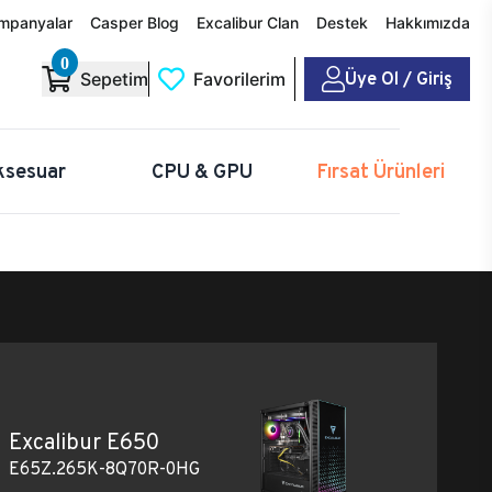
mpanyalar
Casper Blog
Excalibur Clan
Destek
Hakkımızda
0
Üye Ol / Giriş
Sepetim
Favorilerim
ksesuar
CPU & GPU
Fırsat Ürünleri
Excalibur E650
E65Z.265K-8Q70R-0HG