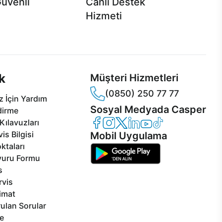
Güvenli
Canlı Destek
Hizmeti
 Jet servis ve Turbo servis
Ürünlerinizle ilgili Casper Canlı Destek
sper'da!
hizmeti her daim sizinle.
k
Müşteri Hizmetleri
(0850) 250 77 77
 İçin Yardım
Sosyal Medyada Casper
dirme
Casper Facebook
Casper Instagram
Casper Twitter
Casper LinkedIn
Casper YouTube
Casper TikTok
Kılavuzları
is Bilgisi
Mobil Uygulama
ktaları
vuru Formu
s
rvis
limat
ulan Sorular
e