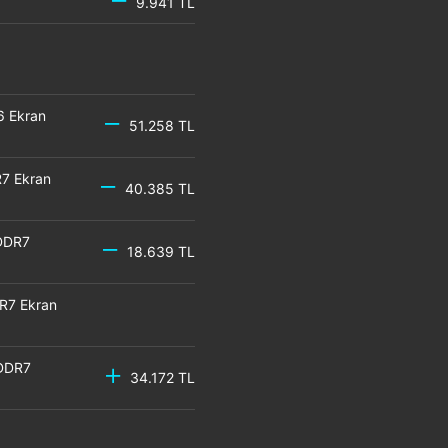
9.941 TL
6 Ekran
51.258 TL
7 Ekran
40.385 TL
DDR7
18.639 TL
R7 Ekran
GDDR7
34.172 TL