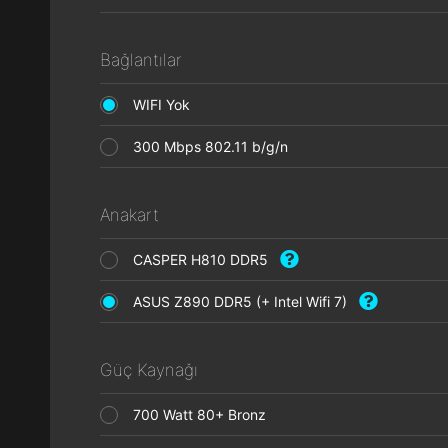
Bağlantılar
WIFI Yok
300 Mbps 802.11 b/g/n
Anakart
CASPER H810 DDR5
ASUS Z890 DDR5 (+ Intel Wifi 7)
Güç Kaynağı
700 Watt 80+ Bronz