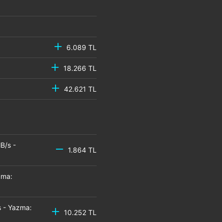
6.089 TL
18.266 TL
42.621 TL
B/s -
1.864 TL
zma:
 - Yazma:
10.252 TL