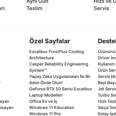
Aynı Gün
Hızlı ve 
ri
Teslim
Servis
2 aya varan
Seçili ürünlerde Aynı Gün Teslim!
1 Saatte servis,
.
seçenekleri Ca
Özel Sayfalar
Deste
Excalibur FrostFlux Cooling
Ürününüz
Architecture
Driver İn
Casper Reliability Engineering
Kullanım 
System™
Ürün Serv
Yapay Zeka Uygulamaları İle Bir
Servis No
r
Adım Önde Olun!
Bayi Baş
GeForce RTX 50 Serisi Excalibur
Jet Servi
Laptop Modelleri
Turbo Se
ayarı
Office Ev ve İş
Hızlı Tes
isayarı
Windows 11 Education
Sıkça Sor
Windows 11 Pro
Kolay İad