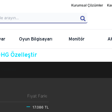
Kurumsal Çözümler
Ka
yar
Oyun Bilgisayarı
Monitör
A
HG Özelleştir
Özelleştir
Fiyat Farkı
17.086 TL