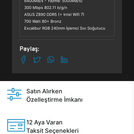
6400MB/s - Yazma: 5000MB/s)
300 Mbps 802.11 b/g/n
ASUS Z890 DDR5 (+ Intel Wifi 7)
700 Watt 80+ Bronz
Excalibur RGB 240mm İşlemci Sıvı Soğutucu
Paylaş:
Satın Alırken
Özelleştirme İmkanı
Casper ürünlerini satın alırken ihtiyacınıza göre
özelleştirebilirsiniz.
12 Aya Varan
Taksit Seçenekleri