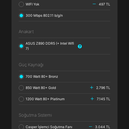
WIFI Yok
497 TL
300 Mbps 802.11 b/g/n
Anakart
ASUS Z890 DDR5 (+ Intel Wifi
7)
Güç Kaynağı
700 Watt 80+ Bronz
850 Watt 80+ Gold
2.796 TL
1200 Watt 80+ Platinum
7.145 TL
Soğutma Sistemi
Casper İşlemci Soğutma Fanı
3.044 TL