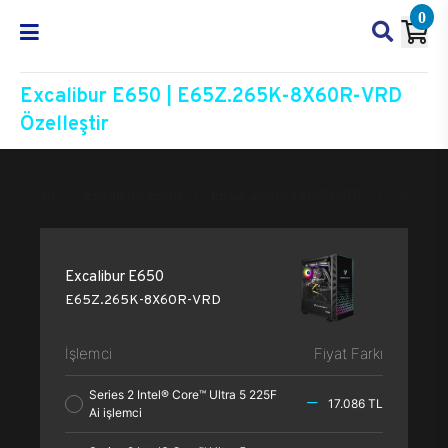
0
Excalibur E650 | E65Z.265K-8X60R-VRD
Özelleştir
Excalibur E650
E65Z.265K-8X60R-VRD
Özelleşt
Excalibur E650
E65Z.265K-8X60R-VRD
İşlemci
Fiyat Farkı
Series 2 Intel® Core™ Ultra 5 225F
17.086 TL
Ai işlemci