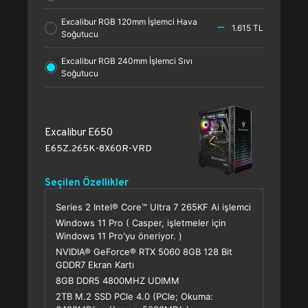
Excalibur RGB 120mm İşlemci Hava
1.615 TL
Soğutucu
Excalibur RGB 240mm İşlemci Sıvı
Soğutucu
Excalibur E650
E65Z.265K-8X60R-VRD
Seçilen Özellikler
Series 2 Intel® Core™ Ultra 7 265KF Ai işlemci
Windows 11 Pro ( Casper, işletmeler için
Windows 11 Pro'yu öneriyor. )
NVIDIA® GeForce® RTX 5060 8GB 128 Bit
GDDR7 Ekran Kartı
8GB DDR5 4800MHZ UDIMM
2TB M.2 SSD PCle 4.0 (PCle; Okuma: