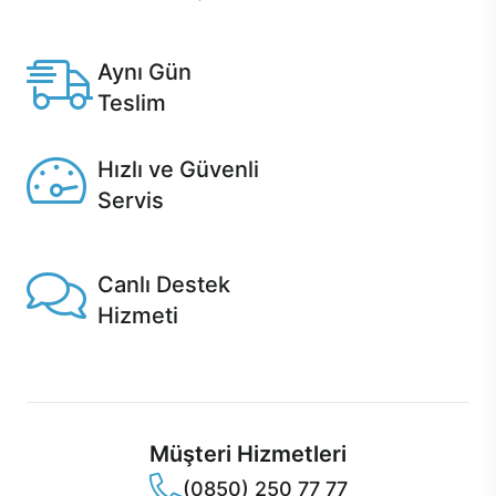
Anlaşmalı kredi kartlarına 12 aya varan taksit seçenekleri
Casper'da.
Aynı Gün
Teslim
Seçili ürünlerde Aynı Gün Teslim!
Hızlı ve Güvenli
Servis
1 Saatte servis, Jet servis ve Turbo servis seçenekleri
Casper'da!
Canlı Destek
Hizmeti
Ürünlerinizle ilgili Casper Canlı Destek hizmeti her daim
sizinle.
Müşteri Hizmetleri
(0850) 250 77 77