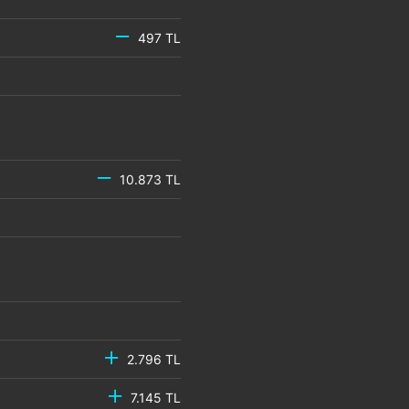
497 TL
10.873 TL
2.796 TL
7.145 TL