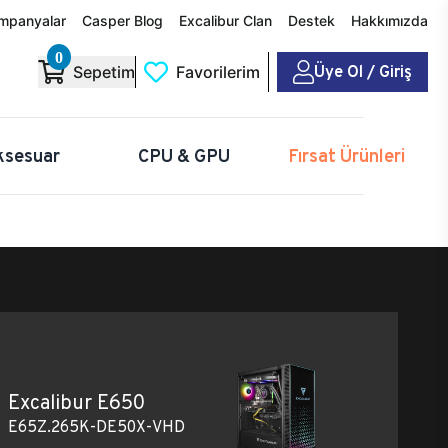
mpanyalar
Casper Blog
Excalibur Clan
Destek
Hakkımızda
0
Üye Ol / Giriş
Sepetim
Favorilerim
ksesuar
CPU & GPU
Fırsat Ürünleri
Excalibur E650
E65Z.265K-DE50X-VHD