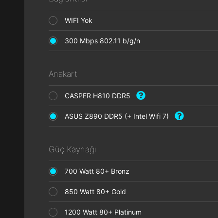
WIFI Yok
300 Mbps 802.11 b/g/n
Anakart
CASPER H810 DDR5
ASUS Z890 DDR5 (+ Intel Wifi 7)
Güç Kaynağı
700 Watt 80+ Bronz
850 Watt 80+ Gold
1200 Watt 80+ Platinum