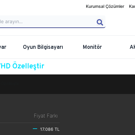
Kurumsal Çözümler
Ka
yar
Oyun Bilgisayarı
Monitör
A
HD Özelleştir
Özelleştir
Fiyat Farkı
17.086 TL