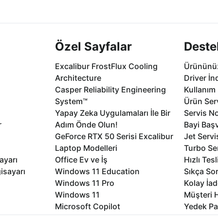
.
seçenekleri Ca
Özel Sayfalar
Deste
Excalibur FrostFlux Cooling
Ürününüz
Architecture
Driver İn
Casper Reliability Engineering
Kullanım 
System™
Ürün Serv
Yapay Zeka Uygulamaları İle Bir
Servis No
r
Adım Önde Olun!
Bayi Baş
GeForce RTX 50 Serisi Excalibur
Jet Servi
Laptop Modelleri
Turbo Se
ayarı
Office Ev ve İş
Hızlı Tes
isayarı
Windows 11 Education
Sıkça Sor
Windows 11 Pro
Kolay İad
Windows 11
Müşteri H
Microsoft Copilot
Yedek Pa