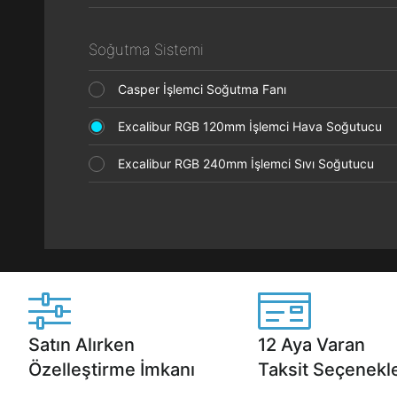
Soğutma Sistemi
Casper İşlemci Soğutma Fanı
Excalibur RGB 120mm İşlemci Hava Soğutucu
Excalibur RGB 240mm İşlemci Sıvı Soğutucu
Satın Alırken
12 Aya Varan
Özelleştirme İmkanı
Taksit Seçenekle
Casper ürünlerini satın alırken ihtiyacınıza
Anlaşmalı kredi kartlarına 1