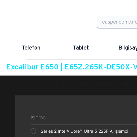
Telefon
Tablet
Bilgisa
Excalibur E650 | E65Z.265K-DE50X-V
Anasayfa
Excalibur E650
E65Z.265K-DE50X-VHD
İşlemci
Series 2 Intel® Core™ Ultra 5 225F Ai işlemci