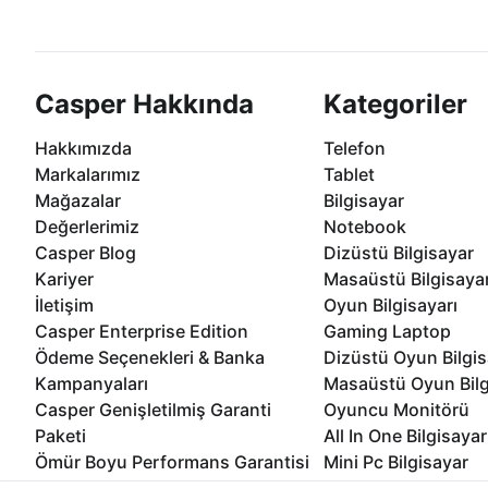
göre özelleştirebilirsiniz.
taksit seçenekleri Casper'da
Casper Hakkında
Kategoriler
Hakkımızda
Telefon
Markalarımız
Tablet
Mağazalar
Bilgisayar
Değerlerimiz
Notebook
Casper Blog
Dizüstü Bilgisayar
Kariyer
Masaüstü Bilgisaya
İletişim
Oyun Bilgisayarı
Casper Enterprise Edition
Gaming Laptop
Ödeme Seçenekleri & Banka
Dizüstü Oyun Bilgis
Kampanyaları
Masaüstü Oyun Bilg
Casper Genişletilmiş Garanti
Oyuncu Monitörü
Paketi
All In One Bilgisayar
Ömür Boyu Performans Garantisi
Mini Pc Bilgisayar