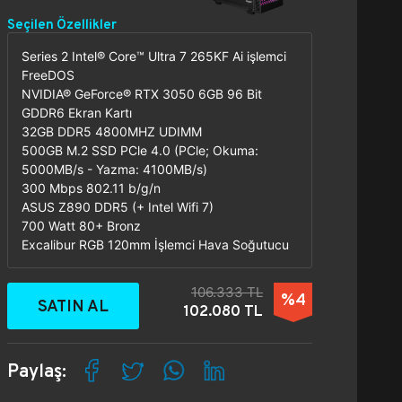
Seçilen Özellikler
Series 2 Intel® Core™ Ultra 7 265KF Ai işlemci
FreeDOS
NVIDIA® GeForce® RTX 3050 6GB 96 Bit
GDDR6 Ekran Kartı
32GB DDR5 4800MHZ UDIMM
500GB M.2 SSD PCle 4.0 (PCle; Okuma:
5000MB/s - Yazma: 4100MB/s)
300 Mbps 802.11 b/g/n
ASUS Z890 DDR5 (+ Intel Wifi 7)
700 Watt 80+ Bronz
Excalibur RGB 120mm İşlemci Hava Soğutucu
106.333 TL
%4
SATIN AL
102.080 TL
Paylaş: