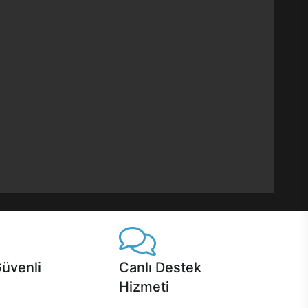
Güvenli
Canlı Destek
Hizmeti
 Jet servis ve Turbo servis
Ürünlerinizle ilgili Casper Canlı Destek