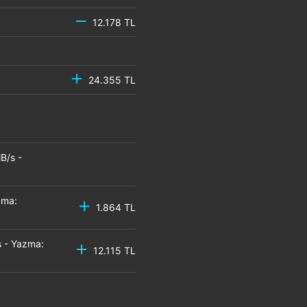
12.178 TL
24.355 TL
B/s -
zma:
1.864 TL
 - Yazma:
12.115 TL