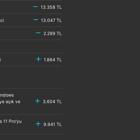
13.358 TL
emci
13.047 TL
2.299 TL
mci
1.864 TL
Windows
eye açık ve
3.604 TL
s 11 Pro'yu
9.941 TL