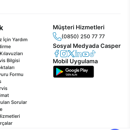
sper'da!
hizmeti her daim sizinle.
k
Müşteri Hizmetleri
(0850) 250 77 77
 İçin Yardım
Sosyal Medyada Casper
dirme
Casper Facebook
Casper Instagram
Casper Twitter
Casper LinkedIn
Casper YouTube
Casper TikTok
Kılavuzları
is Bilgisi
Mobil Uygulama
ktaları
vuru Formu
s
rvis
limat
ulan Sorular
e
izmetleri
rçalar