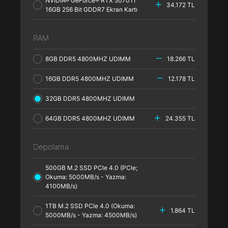
NVIDIA® GeForce® RTX 5070TI
34.172 TL
16GB 256 Bit GDDR7 Ekran Kartı
RAM
8GB DDR5 4800MHZ UDIMM
18.266 TL
16GB DDR5 4800MHZ UDIMM
12.178 TL
32GB DDR5 4800MHZ UDIMM
64GB DDR5 4800MHZ UDIMM
24.355 TL
Depolama
500GB M.2 SSD PCle 4.0 (PCle;
Okuma: 5000MB/s - Yazma:
4100MB/s)
1TB M.2 SSD PCle 4.0 (Okuma:
1.864 TL
5000MB/s - Yazma: 4500MB/s)