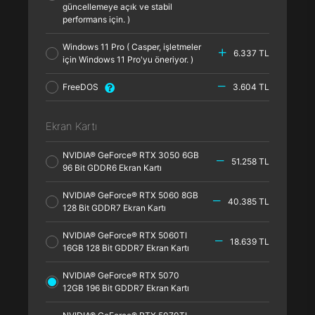
güncellemeye açık ve stabil
performans için. )
Windows 11 Pro ( Casper, işletmeler
6.337 TL
için Windows 11 Pro'yu öneriyor. )
FreeDOS
3.604 TL
Ekran Kartı
NVIDIA® GeForce® RTX 3050 6GB
51.258 TL
96 Bit GDDR6 Ekran Kartı
NVIDIA® GeForce® RTX 5060 8GB
40.385 TL
128 Bit GDDR7 Ekran Kartı
NVIDIA® GeForce® RTX 5060TI
18.639 TL
16GB 128 Bit GDDR7 Ekran Kartı
NVIDIA® GeForce® RTX 5070
12GB 196 Bit GDDR7 Ekran Kartı