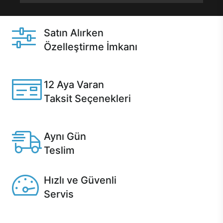
Satın Alırken
Özelleştirme İmkanı
Casper ürünlerini satın alırken ihtiyacınıza göre
özelleştirebilirsiniz.
12 Aya Varan
Taksit Seçenekleri
Anlaşmalı kredi kartlarına 12 aya varan taksit seçenekleri
Casper'da.
Aynı Gün
Teslim
Seçili ürünlerde Aynı Gün Teslim!
Hızlı ve Güvenli
Servis
1 Saatte servis, Jet servis ve Turbo servis seçenekleri
Casper'da!