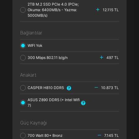
2TB M.2 SSD PCle 4.0 (PCle;
Okuma: 6400MB/s - Yazma:
12.115 TL
5000MB/s)
Bağlantılar
WIFI Yok
300 Mbps 802.11 b/g/n
497 TL
Anakart
CASPER H810 DDR5
10.873 TL
ASUS Z890 DDR5 (+ Intel Wifi
7)
Güç Kaynağı
700 Watt 80+ Bronz
7.145 TL