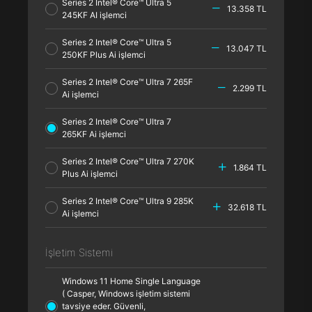
Series 2 Intel® Core™ Ultra 5
13.358 TL
245KF AI işlemci
Series 2 Intel® Core™ Ultra 5
13.047 TL
250KF Plus Ai işlemci
Series 2 Intel® Core™ Ultra 7 265F
2.299 TL
Ai işlemci
Series 2 Intel® Core™ Ultra 7
265KF Ai işlemci
Series 2 Intel® Core™ Ultra 7 270K
1.864 TL
Plus Ai işlemci
Series 2 Intel® Core™ Ultra 9 285K
32.618 TL
Ai işlemci
İşletim Sistemi
Windows 11 Home Single Language
( Casper, Windows işletim sistemi
tavsiye eder. Güvenli,