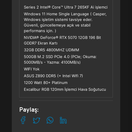
Series 2 Intel® Core™ Ultra 7 265KF Ai işlemci
Windows 11 Home Single Language ( Casper,
Windows işletim sistemi tavsiye eder.
Güvenli, güncellemeye açık ve stabil
performans için. )
NVIDIA® GeForce® RTX 5070 12GB 196 Bit
GDDR7 Ekran Kartı
32GB DDR5 4800MHZ UDIMM
500GB M.2 SSD PCle 4.0 (PCle; Okuma:
5000MB/s - Yazma: 4100MB/s)
WIFI Yok
ASUS Z890 DDR5 (+ Intel Wifi 7)
1200 Watt 80+ Platinum
Excalibur RGB 120mm İşlemci Hava Soğutucu
Paylaş: