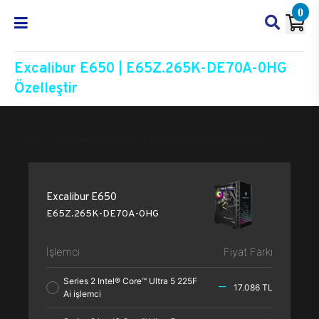
0
Excalibur E650 | E65Z.265K-DE70A-0HG
Özelleştir
Excalibur E650
E65Z.265K-DE70A-0HG
Özelleşt
Excalibur E650
E65Z.265K-DE70A-0HG
İşlemci
Fiyat Farkı
Series 2 Intel® Core™ Ultra 5 225F
17.086 TL
Ai işlemci