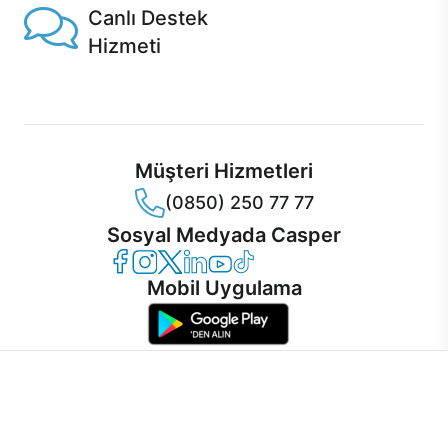
Canlı Destek
Hizmeti
Ürünlerinizle ilgili Casper Canlı Destek hizmeti her daim
sizinle.
Müşteri Hizmetleri
(0850) 250 77 77
Sosyal Medyada Casper
Casper Facebook
Casper Instagram
Casper Twitter
Casper LinkedIn
Casper YouTube
Casper TikTok
Mobil Uygulama
İnternet sitemizden en verimli şekilde faydalanabilmeniz ve
kullanıcı deneyimini geliştirebilmek için internet sitemizde
© 2021 - 2026 Casper Bilgisayar Sistemleri A.Ş. Tüm Hakları Saklıdır
çerezler kullanılmaktadır. Çerez kullanımını kabul edebilir,
KVKK
ayarlarınızdan çerezleri silebilir veya engelleyebilirsiniz.