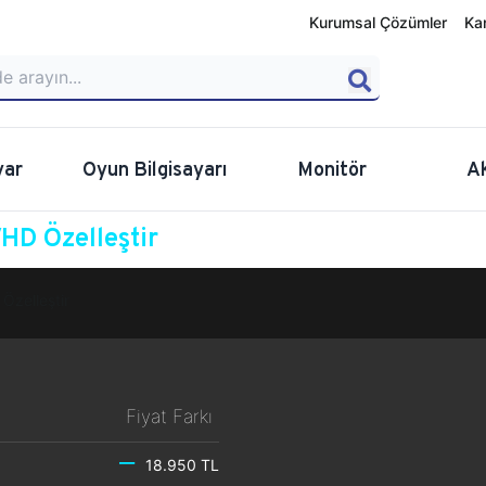
Kurumsal Çözümler
Ka
yar
Oyun Bilgisayarı
Monitör
A
D Özelleştir
Özelleştir
Fiyat Farkı
18.950 TL