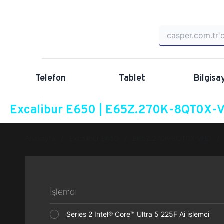
Telefon
Tablet
Bilgisa
Excalibur E650 | E65Z.270K-8QT0X-VH
Anasayfa
Excalibur E650
E65Z.270K-8QT0X-VHD
İşlemci
Series 2 Intel® Core™ Ultra 5 225F Ai işlemci