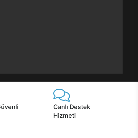
Güvenli
Canlı Destek
Hizmeti
 Jet servis ve Turbo servis
Ürünlerinizle ilgili Casper Canlı Destek
sper'da!
hizmeti her daim sizinle.