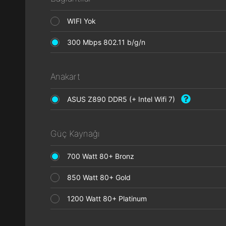
WIFI Yok
300 Mbps 802.11 b/g/n
Anakart
ASUS Z890 DDR5 (+ Intel Wifi 7)
Güç Kaynağı
700 Watt 80+ Bronz
850 Watt 80+ Gold
1200 Watt 80+ Platinum