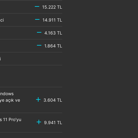
15.222 TL
emci
14.911 TL
4.163 TL
1.864 TL
mci
Windows
eye açık ve
3.604 TL
s 11 Pro'yu
9.941 TL