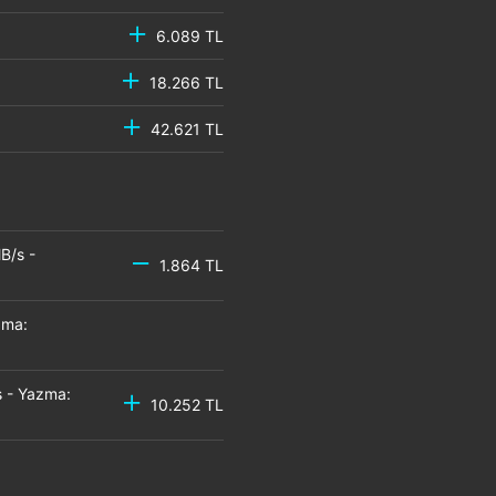
6.089 TL
18.266 TL
42.621 TL
B/s -
1.864 TL
zma:
 - Yazma:
10.252 TL