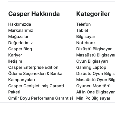
Casper Hakkında
Kategoriler
Hakkımızda
Telefon
Markalarımız
Tablet
Mağazalar
Bilgisayar
Değerlerimiz
Notebook
Casper Blog
Dizüstü Bilgisayar
Kariyer
Masaüstü Bilgisaya
İletişim
Oyun Bilgisayarı
Casper Enterprise Edition
Gaming Laptop
Ödeme Seçenekleri & Banka
Dizüstü Oyun Bilgis
Kampanyaları
Masaüstü Oyun Bilg
Casper Genişletilmiş Garanti
Oyuncu Monitörü
Paketi
All In One Bilgisayar
Ömür Boyu Performans Garantisi
Mini Pc Bilgisayar
Kampanyalar
Bilgisayar Özelleşti
İnternet sitemizden en verimli şekilde faydalanabilmeniz ve kulla