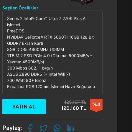
Seçilen Özellikler
Series 2 Intel® Core™ Ultra 7 270K Plus Ai
işlemci
FreeDOS
NVIDIA® GeForce® RTX 5060TI 16GB 128 Bit
GDDR7 Ekran Kartı
8GB DDR5 4800MHZ UDIMM
1TB M.2 SSD PCle 4.0 (Okuma: 5000MB/s -
Yazma: 4500MB/s)
300 Mbps 802.11 b/g/n
ASUS Z890 DDR5 (+ Intel Wifi 7)
700 Watt 80+ Bronz
Excalibur RGB 120mm İşlemci Hava Soğutucu
125.167 TL
%4
SATIN AL
120.160 TL
Paylaş: