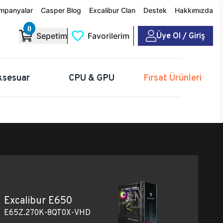
mpanyalar
Casper Blog
Excalibur Clan
Destek
Hakkımızda
0
Üye Ol / Giriş
Sepetim
Favorilerim
ksesuar
CPU & GPU
Fırsat Ürünleri
Excalibur E650
E65Z.270K-8QT0X-VHD