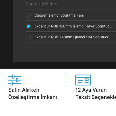
Soğutma Sistemi
Casper İşlemci Soğutma Fanı
Excalibur RGB 120mm İşlemci Hava Soğutucu
Excalibur RGB 240mm İşlemci Sıvı Soğutucu
Satın Alırken
12 Aya Varan
Özelleştirme İmkanı
Taksit Seçenekle
Casper ürünlerini satın alırken ihtiyacınıza
Anlaşmalı kredi kartlarına 1
göre özelleştirebilirsiniz.
taksit seçenekleri Casper'da