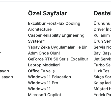
Özel Sayfalar
Deste
Excalibur FrostFlux Cooling
Ürününüz
Architecture
Driver İn
Casper Reliability Engineering
Kullanım 
System™
Ürün Serv
Yapay Zeka Uygulamaları İle Bir
Servis No
r
Adım Önde Olun!
Bayi Baş
GeForce RTX 50 Serisi Excalibur
Jet Servi
Laptop Modelleri
Turbo Se
ayarı
Office Ev ve İş
Hızlı Tes
isayarı
Windows 11 Education
Sıkça Sor
Windows 11 Pro
Kolay İad
Windows 11
Müşteri H
Microsoft Copilot
Yedek Pa
Excalibur Duvar Kağıtları
Logo ve 
rme
Nirvana Duvar Kağıtları
Yasal Ger
nıcı deneyimini geliştirebilmek için internet sitemizde çerezler kullan