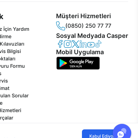
k
Müşteri Hizmetleri
(0850) 250 77 77
 İçin Yardım
Sosyal Medyada Casper
dirme
Casper Facebook
Casper Instagram
Casper Twitter
Casper LinkedIn
Casper YouTube
Casper TikTok
Kılavuzları
is Bilgisi
Mobil Uygulama
ktaları
vuru Formu
s
rvis
limat
ulan Sorular
e
izmetleri
rçalar
Görseller
eklilikler
ılmaktadır. Çerez kullanımını kabul
Kabul Ediyorum