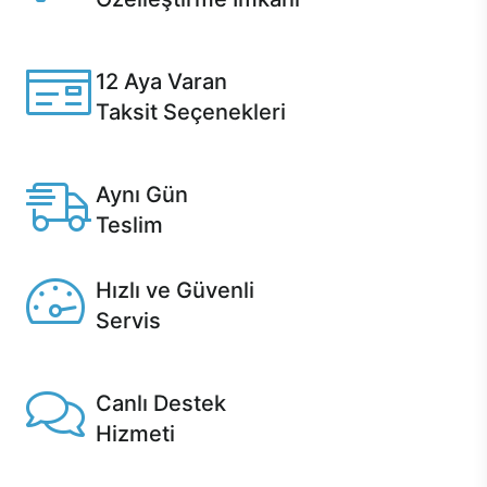
Casper ürünlerini satın alırken ihtiyacınıza göre
özelleştirebilirsiniz.
12 Aya Varan
Taksit Seçenekleri
Anlaşmalı kredi kartlarına 12 aya varan taksit seçenekleri
Casper'da.
Aynı Gün
Teslim
Seçili ürünlerde Aynı Gün Teslim!
Hızlı ve Güvenli
Servis
1 Saatte servis, Jet servis ve Turbo servis seçenekleri
Casper'da!
Canlı Destek
Hizmeti
Ürünlerinizle ilgili Casper Canlı Destek hizmeti her daim
sizinle.