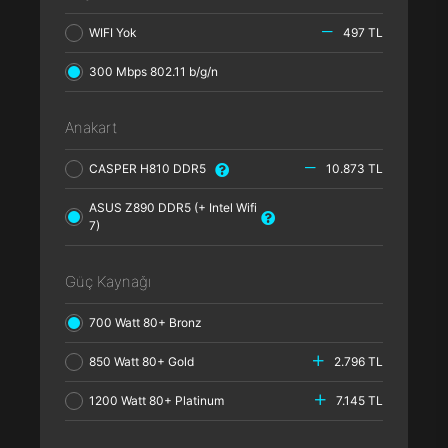
WIFI Yok
497 TL
300 Mbps 802.11 b/g/n
Anakart
CASPER H810 DDR5
10.873 TL
ASUS Z890 DDR5 (+ Intel Wifi
7)
Güç Kaynağı
700 Watt 80+ Bronz
850 Watt 80+ Gold
2.796 TL
1200 Watt 80+ Platinum
7.145 TL