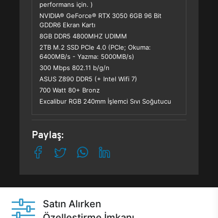
performans için. )
NVIDIA® GeForce® RTX 3050 6GB 96 Bit
GDDR6 Ekran Kartı
8GB DDR5 4800MHZ UDIMM
2TB M.2 SSD PCle 4.0 (PCle; Okuma:
6400MB/s - Yazma: 5000MB/s)
300 Mbps 802.11 b/g/n
ASUS Z890 DDR5 (+ Intel Wifi 7)
700 Watt 80+ Bronz
Excalibur RGB 240mm İşlemci Sıvı Soğutucu
Paylaş:
Satın Alırken
Özelleştirme İmkanı