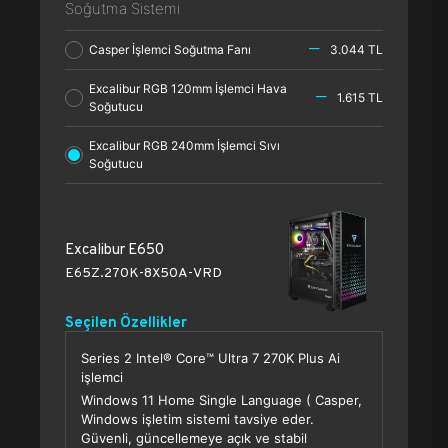
Soğutma Sistemi
Casper İşlemci Soğutma Fanı
3.044 TL
Excalibur RGB 120mm İşlemci Hava
1.615 TL
Soğutucu
Excalibur RGB 240mm İşlemci Sıvı
Soğutucu
Excalibur E650
E65Z.270K-8X50A-VRD
Seçilen Özellikler
Series 2 Intel® Core™ Ultra 7 270K Plus Ai
işlemci
Windows 11 Home Single Language ( Casper,
Windows işletim sistemi tavsiye eder.
Güvenli, güncellemeye açık ve stabil