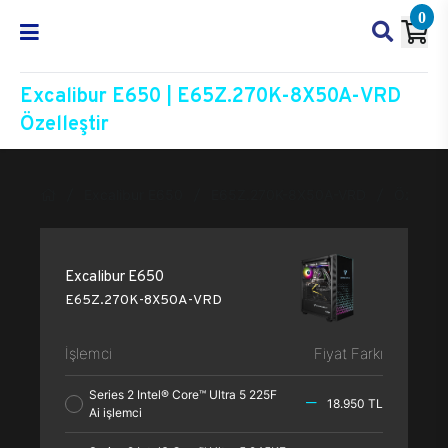
0
Excalibur E650 | E65Z.270K-8X50A-VRD
Özelleştir
Excalibur E650
E65Z.270K-8X50A-VRD
Özelleşt
Excalibur E650
E65Z.270K-8X50A-VRD
İşlemci
Fiyat Farkı
Series 2 Intel® Core™ Ultra 5 225F
18.950 TL
Ai işlemci