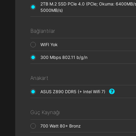
2TB M.2 SSD PCle 4.0 (PCle; Okuma: 6400MB/s
5000MB/s)
Bağlantılar
WIFI Yok
300 Mbps 802.11 b/g/n
Anakart
ASUS Z890 DDR5 (+ Intel Wifi 7)
Güç Kaynağı
700 Watt 80+ Bronz