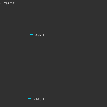
 - Yazma:
497 TL
7.145 TL