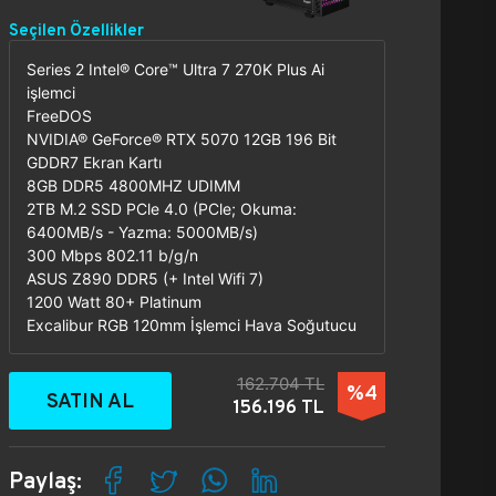
Seçilen Özellikler
Series 2 Intel® Core™ Ultra 7 270K Plus Ai
işlemci
FreeDOS
NVIDIA® GeForce® RTX 5070 12GB 196 Bit
GDDR7 Ekran Kartı
8GB DDR5 4800MHZ UDIMM
2TB M.2 SSD PCle 4.0 (PCle; Okuma:
6400MB/s - Yazma: 5000MB/s)
300 Mbps 802.11 b/g/n
ASUS Z890 DDR5 (+ Intel Wifi 7)
1200 Watt 80+ Platinum
Excalibur RGB 120mm İşlemci Hava Soğutucu
162.704 TL
%4
SATIN AL
156.196 TL
Paylaş: