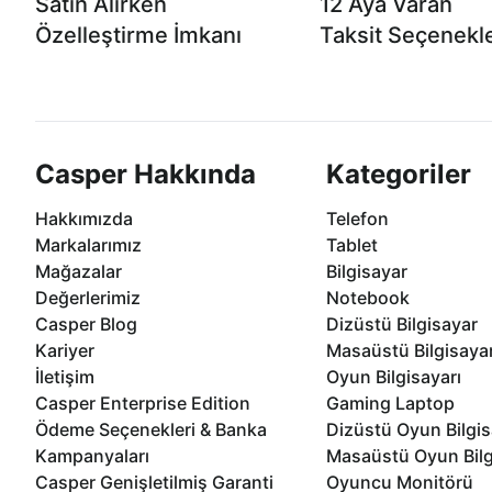
Satın Alırken
12 Aya Varan
Özelleştirme İmkanı
Taksit Seçenekle
Casper ürünlerini satın alırken ihtiyacınıza
Anlaşmalı kredi kartlarına 1
göre özelleştirebilirsiniz.
taksit seçenekleri Casper'da
Casper Hakkında
Kategoriler
Hakkımızda
Telefon
Markalarımız
Tablet
Mağazalar
Bilgisayar
Değerlerimiz
Notebook
Casper Blog
Dizüstü Bilgisayar
Kariyer
Masaüstü Bilgisaya
İletişim
Oyun Bilgisayarı
Casper Enterprise Edition
Gaming Laptop
Ödeme Seçenekleri & Banka
Dizüstü Oyun Bilgis
Kampanyaları
Masaüstü Oyun Bilg
Casper Genişletilmiş Garanti
Oyuncu Monitörü