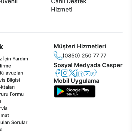
Güvenli
Canlı Destek
Hizmeti
 Jet servis ve Turbo servis
Ürünlerinizle ilgili Casper Canlı Destek
sper'da!
hizmeti her daim sizinle.
k
Müşteri Hizmetleri
(0850) 250 77 77
 İçin Yardım
Sosyal Medyada Casper
dirme
Casper Facebook
Casper Instagram
Casper Twitter
Casper LinkedIn
Casper YouTube
Casper TikTok
Kılavuzları
is Bilgisi
Mobil Uygulama
ktaları
vuru Formu
s
rvis
limat
ulan Sorular
e