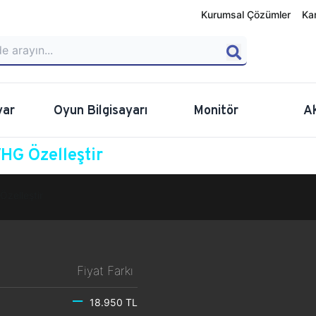
Kurumsal Çözümler
Ka
yar
Oyun Bilgisayarı
Monitör
A
G Özelleştir
Özelleştir
Fiyat Farkı
18.950 TL