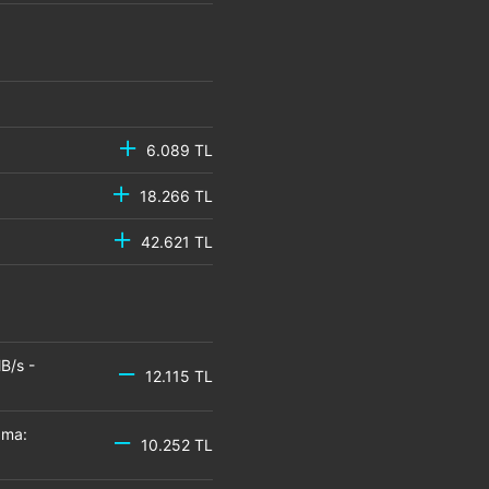
6.089 TL
18.266 TL
42.621 TL
B/s -
12.115 TL
zma:
10.252 TL