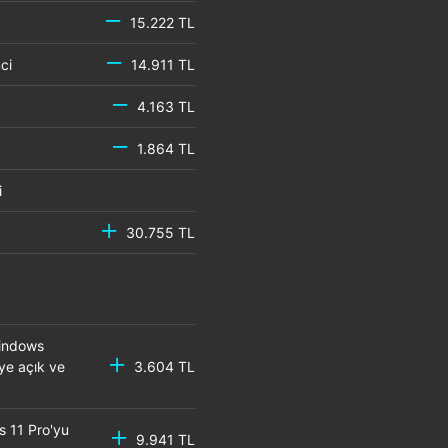
15.222 TL
emci
14.911 TL
4.163 TL
1.864 TL
mci
30.755 TL
Windows
eye açık ve
3.604 TL
s 11 Pro'yu
9.941 TL