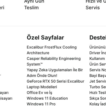
Aynı Gün
Hızlı ve 
ri
Teslim
Servis
2 aya varan
Seçili ürünlerde Aynı Gün Teslim!
1 Saatte servis,
.
seçenekleri Ca
Özel Sayfalar
Deste
Excalibur FrostFlux Cooling
Ürününüz
Architecture
Driver İn
Casper Reliability Engineering
Kullanım 
System™
Ürün Serv
Yapay Zeka Uygulamaları İle Bir
Servis No
r
Adım Önde Olun!
Bayi Baş
GeForce RTX 50 Serisi Excalibur
Jet Servi
Laptop Modelleri
Turbo Se
ayarı
Office Ev ve İş
Hızlı Tes
isayarı
Windows 11 Education
Sıkça Sor
Windows 11 Pro
Kolay İad