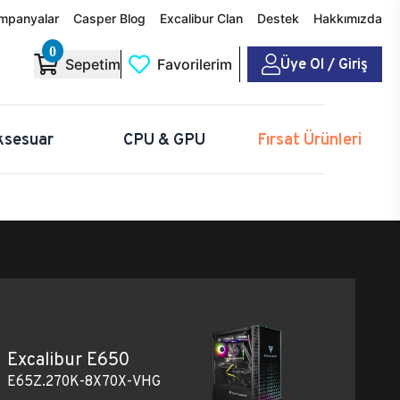
mpanyalar
Casper Blog
Excalibur Clan
Destek
Hakkımızda
0
Üye Ol / Giriş
Sepetim
Favorilerim
ksesuar
CPU & GPU
Fırsat Ürünleri
Excalibur E650
E65Z.270K-8X70X-VHG