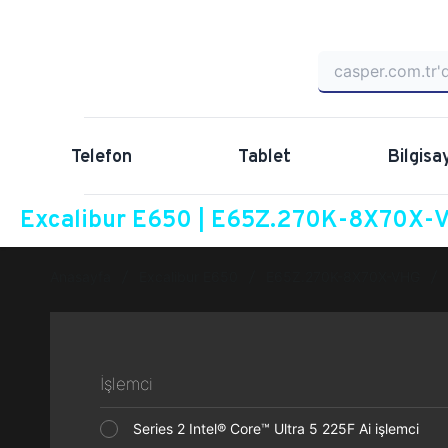
Telefon
Tablet
Bilgisa
Excalibur E650 | E65Z.270K-8X70X-VH
Anasayfa
Excalibur E650
E65Z.270K-8X70X-VHG
İşlemci
Series 2 Intel® Core™ Ultra 5 225F Ai işlemci