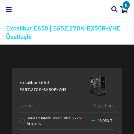
0
Excalibur E650 | E65Z.270K-BX50R-VHE
Özelleştir
Excalibur E650
E65Z.270K-BX50R-VHE
Özelleşti
Excalibur E650
E65Z.270K-BX50R-VHE
İşlemci
Fiyat Farkı
Series 2 Intel® Core™ Ultra 5 225F
18.950 TL
Ai işlemci