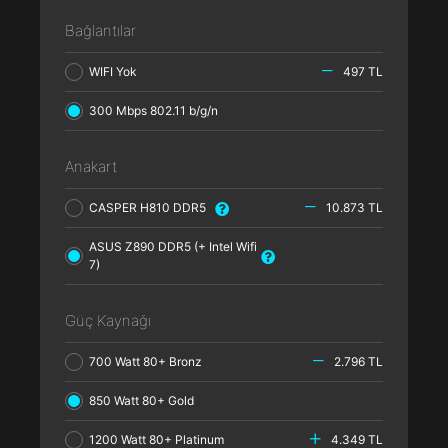
Bağlantılar
WIFI Yok
497 TL
300 Mbps 802.11 b/g/n
Anakart
CASPER H810 DDR5
10.873 TL
ASUS Z890 DDR5 (+ Intel Wifi
7)
Güç Kaynağı
700 Watt 80+ Bronz
2.796 TL
850 Watt 80+ Gold
1200 Watt 80+ Platinum
4.349 TL