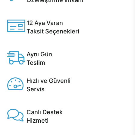
Özelleştirme İmkanı
Casper ürünlerini satın alırken ihtiyacınıza göre
özelleştirebilirsiniz.
12 Aya Varan
Taksit Seçenekleri
Anlaşmalı kredi kartlarına 12 aya varan taksit seçenekleri
Casper'da.
Aynı Gün
Teslim
Seçili ürünlerde Aynı Gün Teslim!
Hızlı ve Güvenli
Servis
1 Saatte servis, Jet servis ve Turbo servis seçenekleri
Casper'da!
Canlı Destek
Hizmeti
Ürünlerinizle ilgili Casper Canlı Destek hizmeti her daim
sizinle.