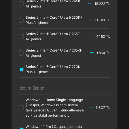
Series 2 Intel® Core™ Ultra 5 245KF
15.222 TL
AI işlemci
Series 2 Intel® Core™ Ultra 5 250KF
14.911 TL
Plus Ai işlemci
Series 2 Intel® Core™ Ultra 7 265F
4.163 TL
Ai işlemci
Series 2 Intel® Core™ Ultra 7 265KF
1.864 TL
Ai işlemci
Series 2 Intel® Core™ Ultra 7 270K
Plus Ai işlemci
İşletim Sistemi
Windows 11 Home Single Language
( Casper, Windows işletim sistemi
6.337 TL
tavsiye eder. Güvenli, güncellemeye
açık ve stabil performans için. )
Windows 11 Pro ( Casper, işletmeler