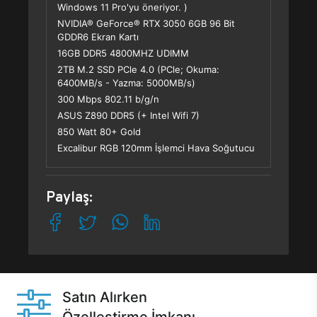
Windows 11 Pro'yu öneriyor. )
NVIDIA® GeForce® RTX 3050 6GB 96 Bit
GDDR6 Ekran Kartı
16GB DDR5 4800MHZ UDIMM
2TB M.2 SSD PCle 4.0 (PCle; Okuma:
6400MB/s - Yazma: 5000MB/s)
300 Mbps 802.11 b/g/n
ASUS Z890 DDR5 (+ Intel Wifi 7)
850 Watt 80+ Gold
Excalibur RGB 120mm İşlemci Hava Soğutucu
Paylaş:
Satın Alırken