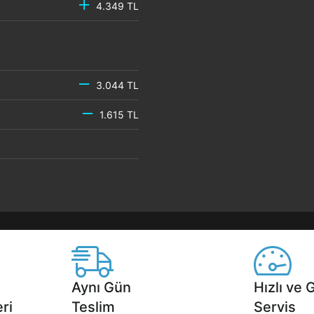
4.349 TL
3.044 TL
1.615 TL
Aynı Gün
Hızlı ve 
ri
Teslim
Servis