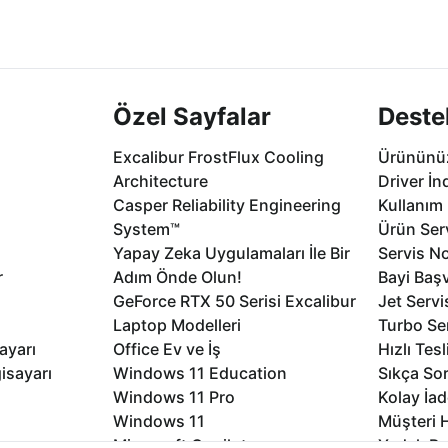
2 aya varan
Seçili ürünlerde Aynı Gün Teslim!
1 Saatte servis,
.
seçenekleri Ca
Özel Sayfalar
Deste
Excalibur FrostFlux Cooling
Ürününüz
Architecture
Driver İn
Casper Reliability Engineering
Kullanım 
System™
Ürün Serv
Yapay Zeka Uygulamaları İle Bir
Servis No
r
Adım Önde Olun!
Bayi Baş
GeForce RTX 50 Serisi Excalibur
Jet Servi
Laptop Modelleri
Turbo Se
ayarı
Office Ev ve İş
Hızlı Tes
isayarı
Windows 11 Education
Sıkça Sor
Windows 11 Pro
Kolay İad
Windows 11
Müşteri H
Microsoft Copilot
Yedek Pa