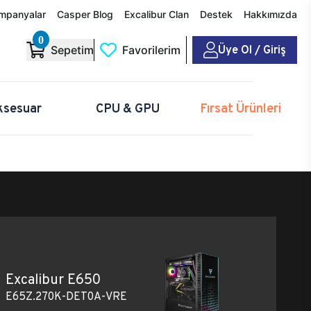
mpanyalar
Casper Blog
Excalibur Clan
Destek
Hakkımızda
0
Üye Ol / Giriş
Sepetim
Favorilerim
ksesuar
CPU & GPU
Fırsat Ürünleri
Excalibur E650
E65Z.270K-DET0A-VRE