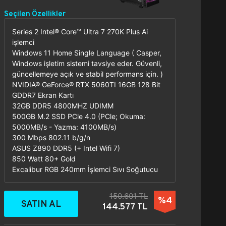
Seçilen Özellikler
Series 2 Intel® Core™ Ultra 7 270K Plus Ai
işlemci
Windows 11 Home Single Language ( Casper,
Windows işletim sistemi tavsiye eder. Güvenli,
güncellemeye açık ve stabil performans için. )
NVIDIA® GeForce® RTX 5060TI 16GB 128 Bit
GDDR7 Ekran Kartı
32GB DDR5 4800MHZ UDIMM
500GB M.2 SSD PCle 4.0 (PCle; Okuma:
5000MB/s - Yazma: 4100MB/s)
300 Mbps 802.11 b/g/n
ASUS Z890 DDR5 (+ Intel Wifi 7)
850 Watt 80+ Gold
Excalibur RGB 240mm İşlemci Sıvı Soğutucu
150.601 TL
%4
SATIN AL
144.577 TL