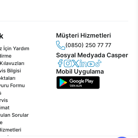
 Jet servis ve Turbo servis
Ürünlerinizle ilgili Casper Canlı Destek
sper'da!
hizmeti her daim sizinle.
k
Müşteri Hizmetleri
(0850) 250 77 77
 İçin Yardım
Sosyal Medyada Casper
dirme
Casper Facebook
Casper Instagram
Casper Twitter
Casper LinkedIn
Casper YouTube
Casper TikTok
Kılavuzları
is Bilgisi
Mobil Uygulama
ktaları
vuru Formu
s
rvis
limat
ulan Sorular
e
izmetleri
rçalar