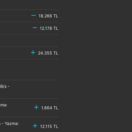
18.266 TL
12.178 TL
24.355 TL
B/s -
zma:
1.864 TL
 - Yazma:
12.115 TL