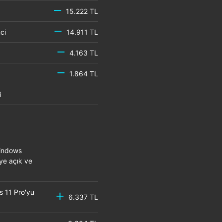
15.222 TL
emci
14.911 TL
4.163 TL
1.864 TL
mci
Windows
eye açık ve
s 11 Pro'yu
6.337 TL