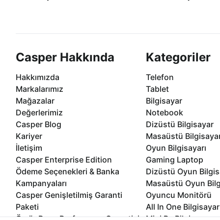
Casper ürünlerini satın alırken ihtiyacınıza
Anlaşmalı kredi kartlarına 1
göre özelleştirebilirsiniz.
taksit seçenekleri Casper'da
Casper Hakkında
Kategoriler
Hakkımızda
Telefon
Markalarımız
Tablet
Mağazalar
Bilgisayar
Değerlerimiz
Notebook
Casper Blog
Dizüstü Bilgisayar
Kariyer
Masaüstü Bilgisaya
İletişim
Oyun Bilgisayarı
Casper Enterprise Edition
Gaming Laptop
Ödeme Seçenekleri & Banka
Dizüstü Oyun Bilgis
Kampanyaları
Masaüstü Oyun Bilg
Casper Genişletilmiş Garanti
Oyuncu Monitörü
Paketi
All In One Bilgisayar
Ömür Boyu Performans Garantisi
Mini Pc Bilgisayar