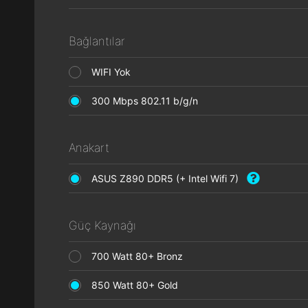
Bağlantılar
WIFI Yok
300 Mbps 802.11 b/g/n
Anakart
ASUS Z890 DDR5 (+ Intel Wifi 7)
Güç Kaynağı
700 Watt 80+ Bronz
850 Watt 80+ Gold