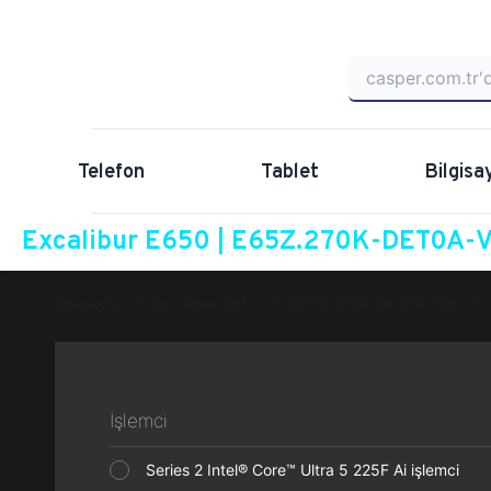
Telefon
Tablet
Bilgisa
Excalibur E650 | E65Z.270K-DET0A-VR
Anasayfa
Excalibur E650
E65Z.270K-DET0A-VRE
İşlemci
Series 2 Intel® Core™ Ultra 5 225F Ai işlemci