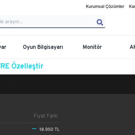
Kurumsal Çözümler
Ka
yar
Oyun Bilgisayarı
Monitör
A
E Özelleştir
Özelleştir
Fiyat Farkı
18.950 TL