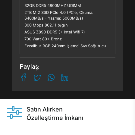
32GB DDR5 4800MHZ UDIMM
2TB M.2 SSD PCle 4.0 (PCle; Okuma:
6400MB/s - Yazma: 5000MB/s)
300 Mbps 802.11 b/g/n
ASUS Z890 DDR5 (+ Intel Wifi 7)
700 Watt 80+ Bronz
Excalibur RGB 240mm İşlemci Sıvı Soğutucu
Paylaş:
Satın Alırken
Özelleştirme İmkanı
Casper ürünlerini satın alırken ihtiyacınıza göre
özelleştirebilirsiniz.