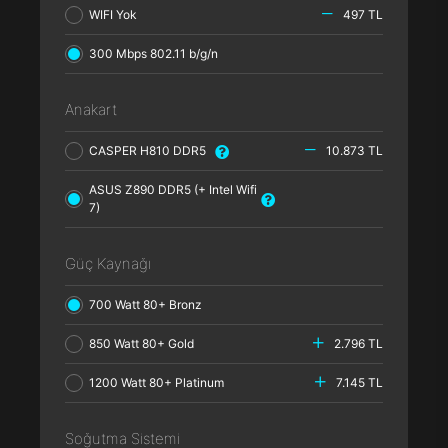
WIFI Yok
497 TL
300 Mbps 802.11 b/g/n
Anakart
CASPER H810 DDR5
10.873 TL
ASUS Z890 DDR5 (+ Intel Wifi
7)
Güç Kaynağı
700 Watt 80+ Bronz
850 Watt 80+ Gold
2.796 TL
1200 Watt 80+ Platinum
7.145 TL
Soğutma Sistemi