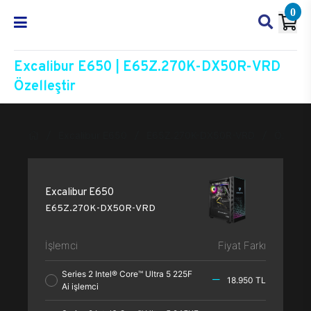
0
Excalibur E650 | E65Z.270K-DX50R-VRD
Özelleştir
Excalibur E650
E65Z.270K-DX50R-VRD
Özelleşt
Excalibur E650
E65Z.270K-DX50R-VRD
İşlemci
Fiyat Farkı
Series 2 Intel® Core™ Ultra 5 225F
18.950 TL
Ai işlemci