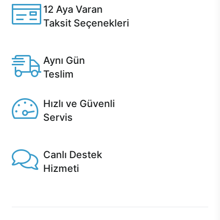
12 Aya Varan
Taksit Seçenekleri
Anlaşmalı kredi kartlarına 12 aya varan taksit seçenekleri
Casper'da.
Aynı Gün
Teslim
Seçili ürünlerde Aynı Gün Teslim!
Hızlı ve Güvenli
Servis
1 Saatte servis, Jet servis ve Turbo servis seçenekleri
Casper'da!
Canlı Destek
Hizmeti
Ürünlerinizle ilgili Casper Canlı Destek hizmeti her daim
sizinle.