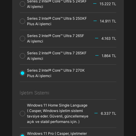
Series 2 Intel® Core™ Ultra 5 245KF
15.222 TL
AI işlemci
Series 2 Intel® Core™ Ultra 5 250KF
14.911 TL
Plus Ai işlemci
Series 2 Intel® Core™ Ultra 7 265F
4.163 TL
Ai işlemci
Series 2 Intel® Core™ Ultra 7 265KF
1.864 TL
Ai işlemci
Series 2 Intel® Core™ Ultra 7 270K
Plus Ai işlemci
İşletim Sistemi
Windows 11 Home Single Language
( Casper, Windows işletim sistemi
6.337 TL
tavsiye eder. Güvenli, güncellemeye
açık ve stabil performans için. )
Windows 11 Pro ( Casper, işletmeler