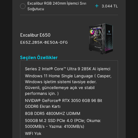
Excalibur RGB 240mm İşlemci Sıvı
3.044 TL
Soğutucu
Excalibur E650
E65Z.285K-8E50A-0FG
Seçilen Özellikler
Series 2 Intel® Core™ Ultra 9 285K Ai işlemci
Windows 11 Home Single Language ( Casper,
Windows işletim sistemi tavsiye eder.
Güvenli, güncellemeye açık ve stabil
performans için. )
NVIDIA® GeForce® RTX 3050 6GB 96 Bit
GDDR6 Ekran Kartı
8GB DDR5 4800MHZ UDIMM
500GB M.2 SSD PCle 4.0 (PCle; Okuma:
5000MB/s - Yazma: 4100MB/s)
WIFI Yok