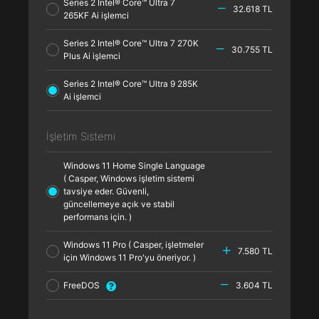
Series 2 Intel® Core™ Ultra 7
32.618 TL
265KF Ai işlemci
Series 2 Intel® Core™ Ultra 7 270K
30.755 TL
Plus Ai işlemci
Series 2 Intel® Core™ Ultra 9 285K
Ai işlemci
İşletim Sistemi
Windows 11 Home Single Language
( Casper, Windows işletim sistemi
tavsiye eder. Güvenli,
güncellemeye açık ve stabil
performans için. )
Windows 11 Pro ( Casper, işletmeler
7.580 TL
için Windows 11 Pro'yu öneriyor. )
FreeDOS
3.604 TL