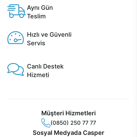
Aynı Gün
Teslim
Seçili ürünlerde Aynı Gün Teslim!
Hızlı ve Güvenli
Servis
1 Saatte servis, Jet servis ve Turbo servis seçenekleri
Casper'da!
Canlı Destek
Hizmeti
Ürünlerinizle ilgili Casper Canlı Destek hizmeti her daim
sizinle.
Müşteri Hizmetleri
(0850) 250 77 77
Sosyal Medyada Casper