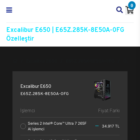
0
Excalibur E650 | E65Z.285K-8E50A-0FG
Özelleştir
Excalibur E650
E65Z.285K-8E50A-0FG
Özelleşt
Excalibur E650
E65Z.285K-8E50A-0FG
İşlemci
Fiyat Farkı
Series 2 Intel® Core™ Ultra 7 265F
34.917 TL
Ai işlemci