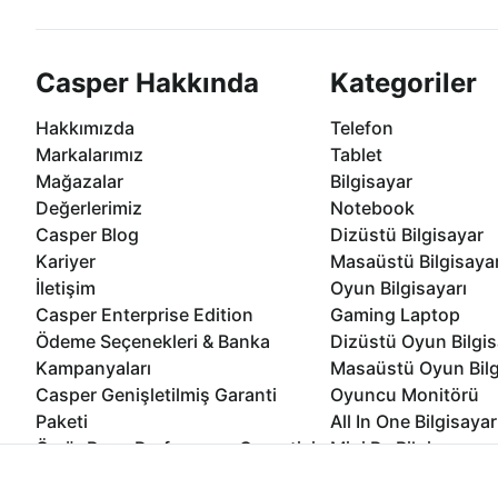
Casper Hakkında
Kategoriler
Hakkımızda
Telefon
Markalarımız
Tablet
Mağazalar
Bilgisayar
Değerlerimiz
Notebook
Casper Blog
Dizüstü Bilgisayar
Kariyer
Masaüstü Bilgisaya
İletişim
Oyun Bilgisayarı
Casper Enterprise Edition
Gaming Laptop
Ödeme Seçenekleri & Banka
Dizüstü Oyun Bilgis
Kampanyaları
Masaüstü Oyun Bilg
Casper Genişletilmiş Garanti
Oyuncu Monitörü
Paketi
All In One Bilgisayar
Ömür Boyu Performans Garantisi
Mini Pc Bilgisayar
Kampanyalar
İnternet sitemizden en verimli şekilde faydalanabilmeniz ve kulla