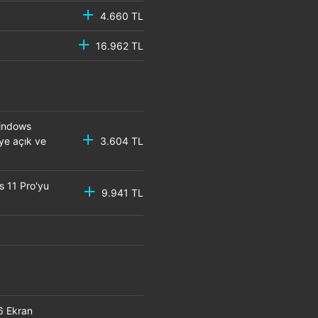
4.660 TL
16.962 TL
Windows
eye açık ve
3.604 TL
s 11 Pro'yu
9.941 TL
6 Ekran