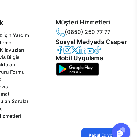
k
Müşteri Hizmetleri
(0850) 250 77 77
 İçin Yardım
Sosyal Medyada Casper
dirme
Casper Facebook
Casper Instagram
Casper Twitter
Casper LinkedIn
Casper YouTube
Casper TikTok
Kılavuzları
is Bilgisi
Mobil Uygulama
ktaları
vuru Formu
s
rvis
limat
ulan Sorular
e
izmetleri
rçalar
Görseller
ılmaktadır. Çerez kullanımını kabul
Kabul Ediyorum