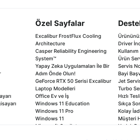
Özel Sayfalar
Deste
Excalibur FrostFlux Cooling
Ürününüz
Architecture
Driver İn
Casper Reliability Engineering
Kullanım 
System™
Ürün Serv
Yapay Zeka Uygulamaları İle Bir
Servis No
r
Adım Önde Olun!
Bayi Baş
GeForce RTX 50 Serisi Excalibur
Jet Servi
Laptop Modelleri
Turbo Se
ayarı
Office Ev ve İş
Hızlı Tes
isayarı
Windows 11 Education
Sıkça Sor
Windows 11 Pro
Kolay İad
Windows 11
Müşteri H
Microsoft Copilot
Yedek Pa
Excalibur Duvar Kağıtları
Logo ve 
nıcı deneyimini geliştirebilmek için internet sitemizde çerezler kullan