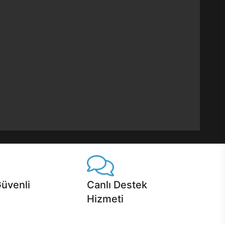
Güvenli
Canlı Destek
Hizmeti
 Jet servis ve Turbo servis
Ürünlerinizle ilgili Casper Canlı Destek
sper'da!
hizmeti her daim sizinle.