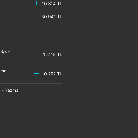
10.314 TL
30.941 TL
B/s -
12.115 TL
zma:
10.252 TL
 - Yazma: