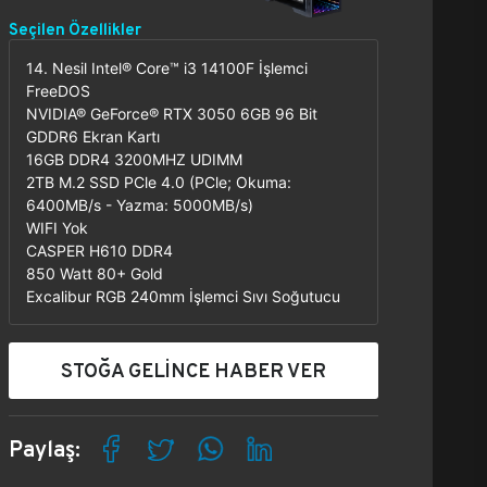
Seçilen Özellikler
14. Nesil Intel® Core™ i3 14100F İşlemci
FreeDOS
NVIDIA® GeForce® RTX 3050 6GB 96 Bit
GDDR6 Ekran Kartı
16GB DDR4 3200MHZ UDIMM
2TB M.2 SSD PCle 4.0 (PCle; Okuma:
6400MB/s - Yazma: 5000MB/s)
WIFI Yok
CASPER H610 DDR4
850 Watt 80+ Gold
Excalibur RGB 240mm İşlemci Sıvı Soğutucu
STOĞA GELİNCE HABER VER
Paylaş: