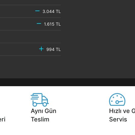
3.044 TL
1.615 TL
994 TL
Aynı Gün
Hızlı ve 
ri
Teslim
Servis
2 aya varan
Seçili ürünlerde Aynı Gün Teslim!
1 Saatte servis,
.
seçenekleri Ca