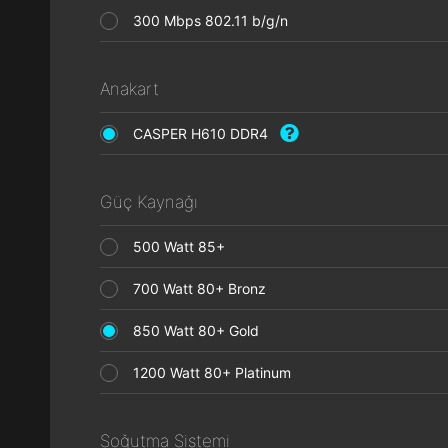
300 Mbps 802.11 b/g/n
Anakart
CASPER H610 DDR4
Güç Kaynağı
500 Watt 85+
700 Watt 80+ Bronz
850 Watt 80+ Gold
1200 Watt 80+ Platinum
Soğutma Sistemi