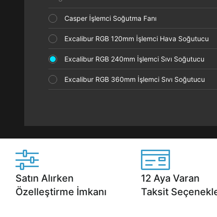
Casper İşlemci Soğutma Fanı
Excalibur RGB 120mm İşlemci Hava Soğutucu
Excalibur RGB 240mm İşlemci Sıvı Soğutucu
Excalibur RGB 360mm İşlemci Sıvı Soğutucu
Satın Alırken
12 Aya Varan
Özelleştirme İmkanı
Taksit Seçenekle
Casper ürünlerini satın alırken ihtiyacınıza
Anlaşmalı kredi kartlarına 1
göre özelleştirebilirsiniz.
taksit seçenekleri Casper'da