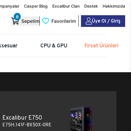
mpanyalar
Casper Blog
Excalibur Clan
Destek
Hakkımızda
0
Üye Ol / Giriş
Sepetim
Favorilerim
ksesuar
CPU & GPU
Fırsat Ürünleri
Excalibur E750
E75H.141F-BX50X-0RE