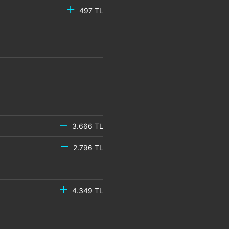
497 TL
3.666 TL
2.796 TL
4.349 TL