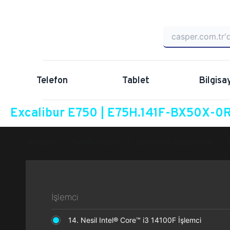
Telefon
Tablet
Bilgisa
Excalibur E750 | E75H.141F-BX50X-0RE
Anasayfa
Excalibur E750
E75H.141F-BX50X-0RE
İşlemci
14. Nesil Intel® Core™ i3 14100F İşlemci